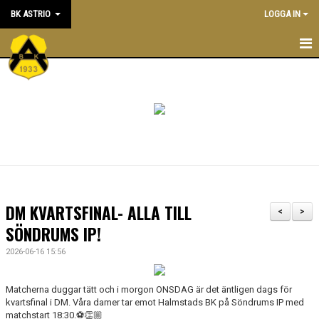
BK ASTRIO
LOGGA IN
HEM
NYHETER
VÅRA LAG
OM BOLLKLUBBEN
KALENDER
DM KVARTSFINAL- ALLA TILL
<
>
MATCHER
SÖNDRUMS IP!
2026-06-16 15:56
BLI MEDLEM
STÖTTA BK ASTRIO
Matcherna duggar tätt och i morgon ONSDAG är det äntligen dags för
kvartsfinal i DM. Våra damer tar emot Halmstads BK på Söndrums IP med
matchstart 18:30.
⚽️👏🏼