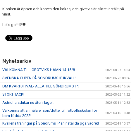
SÖNDRUMS IP
Kiosken är öppen och korven den kokas, och givetvis är siktet inställt på
TRYGG I ASTRIO
vinst.
Let’s go!!!
💛🖤
BK ASTRIO LOPPIS & CAFÉ
ASTRIOSHOPEN
Nyhetsarkiv
VÄLKOMNA TILL GRÖTVIKS HAMN 14-15/8
2026-08-07 14:54
SVENSKA CUPEN PÅ SÖNDRUMS IP IKVÄLL!
2026-06-23 08:36
DM KVARTSFINAL- ALLA TILL SÖNDRUMS IP!
2026-06-16 15:56
STORT TACK!
2026-05-25 11:22
Astriohalsdukar nu åter i lager!
2026-05-11 12:53
Välkomna att anmäla er son/dotter till fotbollsskolan för
2026-03-10 13:48
barn födda 2022!
Kvällens träningar på Söndrums IP är inställda pga vädret!
2026-02-19 10:37