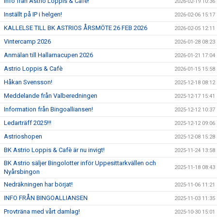
Info från Astrio Loppis & Café!
2026-02-19 10:36
Inställt på IP i helgen!
2026-02-06 15:17
KALLELSE TILL BK ASTRIOS ÅRSMÖTE 26 FEB 2026
2026-02-05 12:11
Vintercamp 2026
2026-01-28 08:23
Anmälan till Hallarnacupen 2026
2026-01-21 17:04
Astrio Loppis & Cafè
2026-01-15 15:58
Håkan Svensson!
2025-12-18 08:12
Meddelande från Valberedningen
2025-12-17 15:41
Information från Bingoalliansen!
2025-12-12 10:37
Ledarträff 2025!!!
2025-12-12 09:06
Astrioshopen
2025-12-08 15:28
BK Astrio Loppis & Cafè är nu invigt!
2025-11-24 13:58
BK Astrio säljer Bingolotter inför Uppesittarkvällen och
2025-11-18 08:43
Nyårsbingon
Nedräkningen har börjat!
2025-11-06 11:21
INFO FRÅN BINGOALLIANSEN
2025-11-03 11:35
Provträna med vårt damlag!
2025-10-30 15:01