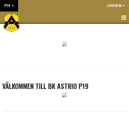
P19
LOGGA IN
BK ASTRIO P19
NYHETER
TRUPPEN
KONTAKT
KALENDER
VÄLKOMMEN TILL BK ASTRIO P19
MATCHER
ÖVERGÅNGSPOLICY