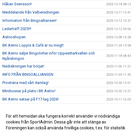
Håkan Svensson!
2025-12-18 08:12
Meddelande från Valberedningen
2025-12-17 15:41
Information från Bingoalliansen!
2025-12-12 10:37
Ledarträff 2025!!!
2025-12-12 09:06
Astrioshopen
2025-12-08 15:28
BK Astrio Loppis & Cafè är nu invigt!
2025-11-24 13:58
BK Astrio säljer Bingolotter inför Uppesittarkvällen och
2025-11-18 08:43
Nyårsbingon
Nedräkningen har börjat!
2025-11-06 11:21
INFO FRÅN BINGOALLIANSEN
2025-11-03 11:35
Provträna med vårt damlag!
2025-10-30 15:01
Minibussar på plats i BK Astrio!
2025-10-30 13:21
BK Astrio satsar på F17-lag 2026!
2025-10-17 16:03
Gatans lag- Halmstad!
2025-10-16 15:50
DM Final!
För att hemsidan ska fungera korrekt använder vi nödvändiga
2025-09-24 11:26
cookies från SportAdmin. Dessa går inte att stänga av.
BK Astrio startar under hösten gåfotboll!
2025-06-30 11:22
Föreningen kan också använda frivilliga cookies, t.ex. för statistik