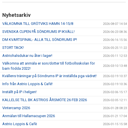
SÖNDRUMS IP
TRYGG I ASTRIO
Nyhetsarkiv
VÄLKOMNA TILL GRÖTVIKS HAMN 14-15/8
2026-08-07 14:54
BK ASTRIO LOPPIS & CAFÉ
SVENSKA CUPEN PÅ SÖNDRUMS IP IKVÄLL!
2026-06-23 08:36
ASTRIOSHOPEN
DM KVARTSFINAL- ALLA TILL SÖNDRUMS IP!
2026-06-16 15:56
STORT TACK!
2026-05-25 11:22
Astriohalsdukar nu åter i lager!
2026-05-11 12:53
Välkomna att anmäla er son/dotter till fotbollsskolan för
2026-03-10 13:48
barn födda 2022!
Kvällens träningar på Söndrums IP är inställda pga vädret!
2026-02-19 10:37
Info från Astrio Loppis & Café!
2026-02-19 10:36
Inställt på IP i helgen!
2026-02-06 15:17
KALLELSE TILL BK ASTRIOS ÅRSMÖTE 26 FEB 2026
2026-02-05 12:11
Vintercamp 2026
2026-01-28 08:23
Anmälan till Hallarnacupen 2026
2026-01-21 17:04
Astrio Loppis & Cafè
2026-01-15 15:58