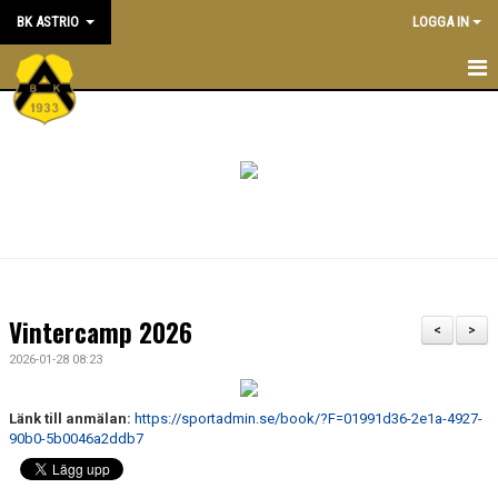
BK ASTRIO
LOGGA IN
HEM
NYHETER
VÅRA LAG
OM BOLLKLUBBEN
KALENDER
Vintercamp 2026
<
>
MATCHER
2026-01-28 08:23
BLI MEDLEM
Länk till anmälan:
https://sportadmin.se/book/?F=01991d36-2e1a-4927-
90b0-5b0046a2ddb7
STÖTTA BK ASTRIO