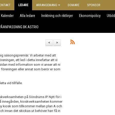
ONTAKT
LEDARE
ARRANGEMANG
DOMARE
SPONSOR
Kalender
Alla ledare
Inriktning och riktlinjer
Ekonomipolicy
Utbil
VÅANPASSNING BK ASTRIO
<
>
sig säsongspremiär. Vi arbetar med att
ningen, ett led i detta innefattar att vi
idan med information som vi anser att ni
i föreningen eller annat som berör er som
ta vid tillfälle.
oskverksamheten på Söndrums IP. Nytt för i
n på innegården, kioskverksamheten kommer
en ny kiosk som tillkommer mellan plan A och
ch innan det skickas ut behöver han få in