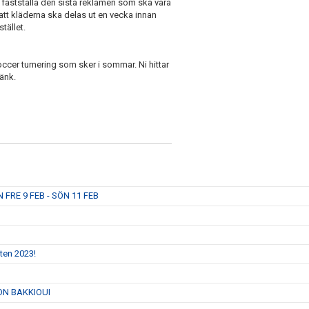
tt fastställa den sista reklamen som ska vara
att kläderna ska delas ut en vecka innan
tället.
cer turnering som sker i sommar. Ni hittar
änk.
RE 9 FEB - SÖN 11 FEB
sten 2023!
N BAKKIOUI