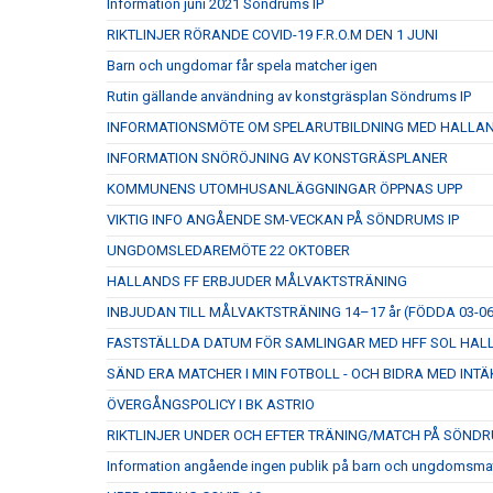
Information juni 2021 Söndrums IP
RIKTLINJER RÖRANDE COVID-19 F.R.O.M DEN 1 JUNI
Barn och ungdomar får spela matcher igen
Rutin gällande användning av konstgräsplan Söndrums IP
INFORMATIONSMÖTE OM SPELARUTBILDNING MED HALLA
INFORMATION SNÖRÖJNING AV KONSTGRÄSPLANER
KOMMUNENS UTOMHUSANLÄGGNINGAR ÖPPNAS UPP
VIKTIG INFO ANGÅENDE SM-VECKAN PÅ SÖNDRUMS IP
UNGDOMSLEDAREMÖTE 22 OKTOBER
HALLANDS FF ERBJUDER MÅLVAKTSTRÄNING
INBJUDAN TILL MÅLVAKTSTRÄNING 14–17 år (FÖDDA 03-06
FASTSTÄLLDA DATUM FÖR SAMLINGAR MED HFF SOL HALL
SÄND ERA MATCHER I MIN FOTBOLL - OCH BIDRA MED INTÄ
ÖVERGÅNGSPOLICY I BK ASTRIO
RIKTLINJER UNDER OCH EFTER TRÄNING/MATCH PÅ SÖNDR
Information angående ingen publik på barn och ungdomsma