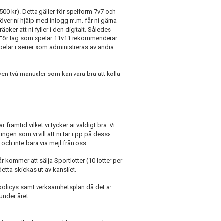
500 kr). Detta gäller för spelform 7v7 och
höver ni hjälp med inlogg m.m. får ni gärna
cker att ni fyller i den digitalt. Således
. För lag som spelar 11v11 rekommenderar
spelar i serier som administreras av andra
s även två manualer som kan vara bra att kolla
framtid vilket vi tycker är väldigt bra. Vi
ngen som vi vill att ni tar upp på dessa
och inte bara via mejl från oss.
 år kommer att sälja Sportlotter (10 lotter per
etta skickas ut av kansliet.
 policys samt verksamhetsplan då det är
under året.