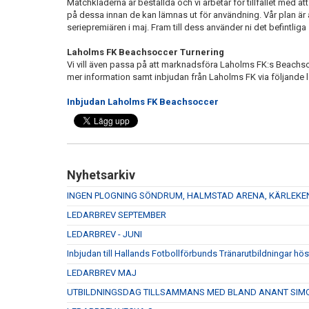
Matchkläderna är beställda och vi arbetar för tillfället med a
på dessa innan de kan lämnas ut för användning. Vår plan är 
seriepremiären i maj. Fram till dess använder ni det befintliga s
Laholms FK Beachsoccer Turnering
Vi vill även passa på att marknadsföra Laholms FK:s Beachsoc
mer information samt inbjudan från Laholms FK via följande l
Inbjudan Laholms FK Beachsoccer
Nyhetsarkiv
INGEN PLOGNING SÖNDRUM, HALMSTAD ARENA, KÄRLEKEN F
LEDARBREV SEPTEMBER
LEDARBREV - JUNI
Inbjudan till Hallands Fotbollförbunds Tränarutbildningar hö
LEDARBREV MAJ
UTBILDNINGSDAG TILLSAMMANS MED BLAND ANANT SIMO