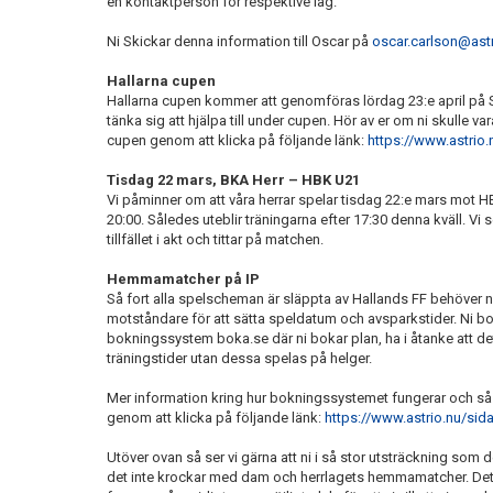
en kontaktperson för respektive lag.
Ni Skickar denna information till Oscar på
oscar.carlson@astr
Hallarna cupen
Hallarna cupen kommer att genomföras lördag 23:e april på Sö
tänka sig att hjälpa till under cupen. Hör av er om ni skulle v
cupen genom att klicka på följande länk:
https://www.astrio
Tisdag 22 mars, BKA Herr – HBK U21
Vi påminner om att våra herrar spelar tisdag 22:e mars mot
20:00. Således uteblir träningarna efter 17:30 denna kväll. Vi
tillfället i akt och tittar på matchen.
Hemmamatcher på IP
Så fort alla spelscheman är släppta av Hallands FF behöver ni
motståndare för att sätta speldatum och avsparkstider. Ni boka
bokningssystem boka.se där ni bokar plan, ha i åtanke att d
träningstider utan dessa spelas på helger.
Mer information kring hur bokningssystemet fungerar och så v
genom att klicka på följande länk:
https://www.astrio.nu/si
Utöver ovan så ser vi gärna att ni i så stor utsträckning som d
det inte krockar med dam och herrlagets hemmamatcher. Detta 