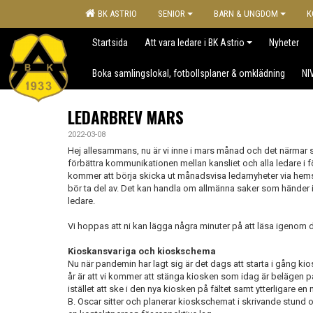
BK ASTRIO
SENIOR
BARN & UNGDOM
K
Startsida
Att vara ledare i BK Astrio
Nyheter
Boka samlingslokal, fotbollsplaner & omklädning
NI
LEDARBREV MARS
2022-03-08
Hej allesammans, nu är vi inne i mars månad och det närmar 
förbättra kommunikationen mellan kansliet och alla ledare i före
kommer att börja skicka ut månadsvisa ledarnyheter via hems
bör ta del av. Det kan handla om allmänna saker som händer 
ledare.
Vi hoppas att ni kan lägga några minuter på att läsa igenom det
Kioskansvariga och kioskschema
Nu när pandemin har lagt sig är det dags att starta i gång ki
år är att vi kommer att stänga kiosken som idag är beläge
istället att ske i den nya kiosken på fältet samt ytterligare 
B. Oscar sitter och planerar kioskschemat i skrivande stund o