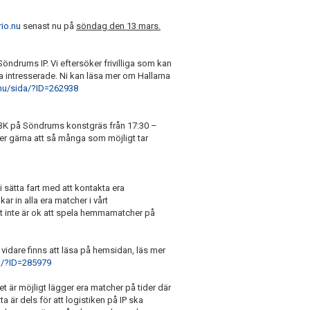
io.nu
senast nu på
söndag den 13 mars.
ndrums IP. Vi eftersöker frivilliga som kan
ara intresserade. Ni kan läsa mer om Hallarna
.nu/sida/?ID=262938
 HBK på Söndrums konstgräs från 17:30 –
 ser gärna att så många som möjligt tar
 sätta fart med att kontakta era
r in alla era matcher i vårt
et inte är ok att spela hemmamatcher på
idare finns att läsa på hemsidan, läs mer
da/?ID=285979
et är möjligt lägger era matcher på tider där
är dels för att logistiken på IP ska