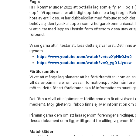
Fogis
HFF kommer under 2022 att bötfälla lag som ej fyller i Fogis (
uppåt. Vi uppmanar er att tidigt uppdatera era lag i fogis. Be
höra av er till oss. Vi har dubbelkollat med förbundet och det rä
behövs ej den fysiska lappen som vi tidigare kommunicerat
vi att ni tar med lappen i fysiskt form eftersom vissa utav er 
förbund.
Vi ser gärna att ni testar att lösa detta själva först. Det finn
igenom.
https://www.youtube.com/watch?v=iezXpNkOJw0
https://www.youtube.com/watch?v=Q_ygD1Jyoew
Föräldramöten
Vi vet att många lag planerar att ha föräldramöten inom en snar 
vill därav påminna er om vissa informationspunkter från föreni
möten, detta för att föräldrarna ska få informationen muntligt 
Det första vi vill att ni påminner föräldrarna om är att vi även i
medlem). Möjligheten till friköp finns ej. Mer information om d
Påminn gärna dem om att läsa igenom föreningens riktlinjer,
dessa dokument som ligger till grund för allting vi genomför 
Matchkläder