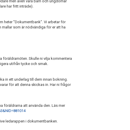
om ledare men även våra barn och ungdomar
 har fritt inträde).
om heter ”Dokumentbank”. Vi arbetar för
 mallar som är nödvändiga för er att ha
ra föräldramöten. Skulle ni vilja kommentera
digera utifrån tycke och smak.
ka in ett underlag till dem innan bokning.
rar för att denna skickas in. Har ni frågor
 föräldrarna att använda den. Läs mer
063&NID=881014
tive ledarappen i dokumentbanken.