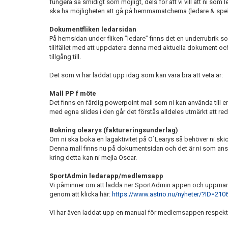
fungera så smidigt som möjligt, dels för att vi vill att ni s
ska ha möjligheten att gå på hemmamatcherna (ledare & spelare
Dokumentfliken ledarsidan
På hemsidan under fliken ”ledare” finns det en underrubrik s
tillfället med att uppdatera denna med aktuella dokument och
tillgång till.
Det som vi har laddat upp idag som kan vara bra att veta är:
Mall PP f möte
Det finns en färdig powerpoint mall som ni kan använda till e
med egna slides i den går det förstås alldeles utmärkt att re
Bokning olearys (faktureringsunderlag)
Om ni ska boka en lagaktivitet på O`Learys så behöver ni skic
Denna mall finns nu på dokumentsidan och det är ni som ansva
kring detta kan ni mejla Oscar.
SportAdmin ledarapp/medlemsapp
Vi påminner om att ladda ner SportAdmin appen och uppmana
genom att klicka här:
https://www.astrio.nu/nyheter/?ID=21
Vi har även laddat upp en manual för medlemsappen respek