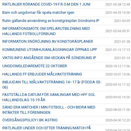
RIKTLINJER RÖRANDE COVID-19 F.R.O.M DEN 1 JUNI
2021-05-28 12:48
Barn och ungdomar får spela matcher igen
2021-04-29 14:00
Rutin gällande användning av konstgräsplan Söndrums IP
2021-02-09
INFORMATIONSMÖTE OM SPELARUTBILDNING MED
2021-02-04 09:31
HALLANDS FOTBOLLFÖRBUND
INFORMATION SNÖRÖJNING AV KONSTGRÄSPLANER
2021-01-28
KOMMUNENS UTOMHUSANLÄGGNINGAR ÖPPNAS UPP
2021-01-15 17:13
VIKTIG INFO ANGÅENDE SM-VECKAN PÅ SÖNDRUMS IP
2021-01-14
UNGDOMSLEDAREMÖTE 22 OKTOBER
2020-10-12 17:06
HALLANDS FF ERBJUDER MÅLVAKTSTRÄNING
2020-10-01 13:06
INBJUDAN TILL MÅLVAKTSTRÄNING 14–17 år (FÖDDA 03-
2020-09-16 11:52
06)
FASTSTÄLLDA DATUM FÖR SAMLINGAR MED HFF SOL
2020-09-02 14:50
HALLANDSLAG 15-19 ÅR
SÄND ERA MATCHER I MIN FOTBOLL - OCH BIDRA MED
2020-08-03 11:00
INTÄKTER TILL FÖRENINGEN
ÖVERGÅNGSPOLICY I BK ASTRIO
2020-04-30 12:23
RIKTLINJER UNDER OCH EFTER TRÄNING/MATCH PÅ
2020-04-29 13:29