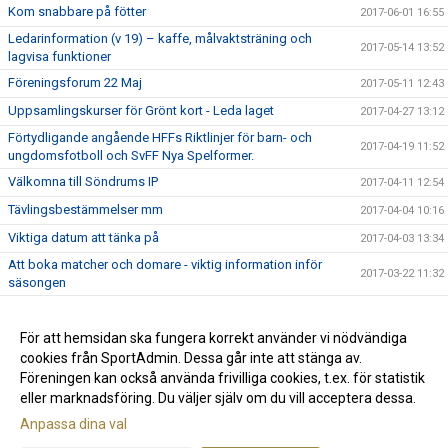
Kom snabbare på fötter
2017-06-01 16:55
Ledarinformation (v 19) – kaffe, målvaktsträning och
2017-05-14 13:52
lagvisa funktioner
Föreningsforum 22 Maj
2017-05-11 12:43
Uppsamlingskurser för Grönt kort - Leda laget
2017-04-27 13:12
Förtydligande angående HFFs Riktlinjer för barn- och
2017-04-19 11:52
ungdomsfotboll och SvFF Nya Spelformer.
Välkomna till Söndrums IP
2017-04-11 12:54
Tävlingsbestämmelser mm
2017-04-04 10:16
Viktiga datum att tänka på
2017-04-03 13:34
Att boka matcher och domare - viktig information inför
2017-03-22 11:32
säsongen
Information om domare och bokningssystemet
2017-03-14 10:32
Presentationsmaterial att använda vid föräldramöten
För att hemsidan ska fungera korrekt använder vi nödvändiga
2017-02-15 22:18
cookies från SportAdmin. Dessa går inte att stänga av.
Avbokningsregler
2016-11-21 10:35
Föreningen kan också använda frivilliga cookies, t.ex. för statistik
eller marknadsföring. Du väljer själv om du vill acceptera dessa.
Anpassa dina val