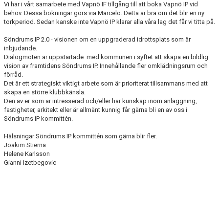
Vi har i vårt samarbete med Vapnö IF tillgång till att boka Vapnö IP vid
behov. Dessa bokningar görs via Marcelo. Detta är bra om det blir en ny
torkperiod. Sedan kanske inte Vapnö IP klarar alla våra lag det får vi titta på.
Söndrums IP 2.0 - visionen om en uppgraderad idrottsplats som är
inbjudande.
Dialogmöten är uppstartade med kommunen i syftet att skapa en bildlig
vision av framtidens Söndrums IP. Innehållande fler omklädningsrum och
förråd.
Det är ett strategiskt viktigt arbete som är prioriterat tillsammans med att
skapa en större klubbkänsla.
Den av er som är intresserad och/eller har kunskap inom anläggning,
fastigheter, arkitekt eller är allmänt kunnig får gärna bli en av oss i
Söndrums IP kommittén.
Hälsningar Söndrums IP kommittén som gärna blir fler.
Joakim Stierna
Helene Karlsson
Gianni Izetbegovic