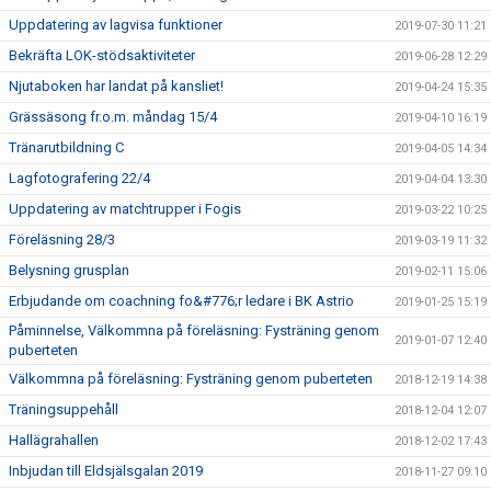
Uppdatering av lagvisa funktioner
2019-07-30 11:21
Bekräfta LOK-stödsaktiviteter
2019-06-28 12:29
Njutaboken har landat på kansliet!
2019-04-24 15:35
Grässäsong fr.o.m. måndag 15/4
2019-04-10 16:19
Tränarutbildning C
2019-04-05 14:34
Lagfotografering 22/4
2019-04-04 13:30
Uppdatering av matchtrupper i Fogis
2019-03-22 10:25
Föreläsning 28/3
2019-03-19 11:32
Belysning grusplan
2019-02-11 15:06
Erbjudande om coachning fo&#776;r ledare i BK Astrio
2019-01-25 15:19
Påminnelse, Välkommna på föreläsning: Fysträning genom
2019-01-07 12:40
puberteten
Välkommna på föreläsning: Fysträning genom puberteten
2018-12-19 14:38
Träningsuppehåll
2018-12-04 12:07
Hallägrahallen
2018-12-02 17:43
Inbjudan till Eldsjälsgalan 2019
2018-11-27 09:10