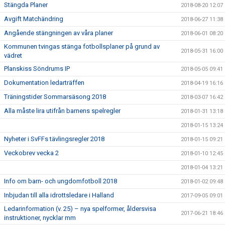
Stängda Planer
2018-08-20 12:07
Avgift Matchändring
2018-06-27 11:38
Angående stängningen av våra planer
2018-06-01 08:20
Kommunen tvingas stänga fotbollsplaner på grund av
2018-05-31 16:00
vädret
Planskiss Söndrums IP
2018-05-05 09:41
Dokumentation ledarträffen
2018-04-19 16:16
Träningstider Sommarsäsong 2018
2018-03-07 16:42
Alla måste lira utifrån barnens spelregler
2018-01-31 13:18
2018-01-15 13:24
Nyheter i SvFFs tävlingsregler 2018
2018-01-15 09:21
Veckobrev vecka 2
2018-01-10 12:45
2018-01-04 13:21
Info om barn- och ungdomfotboll 2018
2018-01-02 09:48
Inbjudan till alla idrottsledare i Halland
2017-09-05 09:01
Ledarinformation (v. 25) – nya spelformer, åldersvisa
2017-06-21 18:46
instruktioner, nycklar mm