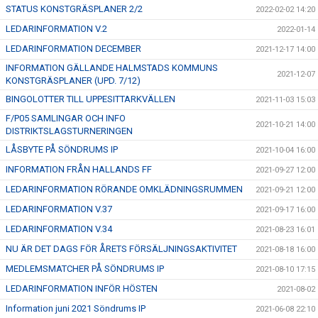
STATUS KONSTGRÄSPLANER 2/2
2022-02-02 14:20
LEDARINFORMATION V.2
2022-01-14
LEDARINFORMATION DECEMBER
2021-12-17 14:00
INFORMATION GÄLLANDE HALMSTADS KOMMUNS
2021-12-07
KONSTGRÄSPLANER (UPD. 7/12)
BINGOLOTTER TILL UPPESITTARKVÄLLEN
2021-11-03 15:03
F/P05 SAMLINGAR OCH INFO
2021-10-21 14:00
DISTRIKTSLAGSTURNERINGEN
LÅSBYTE PÅ SÖNDRUMS IP
2021-10-04 16:00
INFORMATION FRÅN HALLANDS FF
2021-09-27 12:00
LEDARINFORMATION RÖRANDE OMKLÄDNINGSRUMMEN
2021-09-21 12:00
LEDARINFORMATION V.37
2021-09-17 16:00
LEDARINFORMATION V.34
2021-08-23 16:01
NU ÄR DET DAGS FÖR ÅRETS FÖRSÄLJNINGSAKTIVITET
2021-08-18 16:00
MEDLEMSMATCHER PÅ SÖNDRUMS IP
2021-08-10 17:15
LEDARINFORMATION INFÖR HÖSTEN
2021-08-02
Information juni 2021 Söndrums IP
2021-06-08 22:10