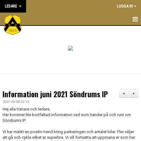
LEDARE
LOGGA IN
STARTSIDA
ATT VARA LEDARE I BK ASTRIO
NYHETER
KALENDER
ALLA LEDARE
Information juni 2021 Söndrums IP
<
>
INRIKTNING OCH RIKTLINJER
2021-06-08 22:10
Hej alla tränare och ledare,
EKONOMIPOLICY
Här kommer lite kortfattad information vad som händer på och runt om
Söndrums IP.
UTBILDNING
Vi har märkt en positiv trend kring parkeringen och antalet bilar. Fler väljer
att gå och cykla vilket är superbra. Vi vill fortsätta att uppmana er som har
DOKUMENTBANK