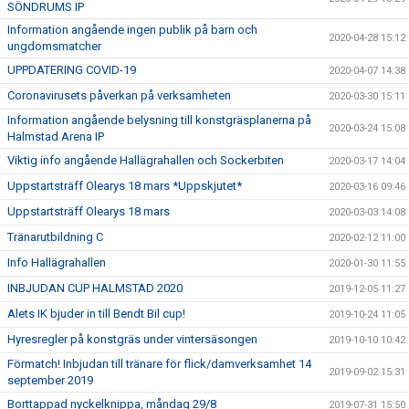
SÖNDRUMS IP
Information angående ingen publik på barn och
2020-04-28 15:12
ungdomsmatcher
UPPDATERING COVID-19
2020-04-07 14:38
Coronavirusets påverkan på verksamheten
2020-03-30 15:11
Information angående belysning till konstgräsplanerna på
2020-03-24 15:08
Halmstad Arena IP
Viktig info angående Hallägrahallen och Sockerbiten
2020-03-17 14:04
Uppstartsträff Olearys 18 mars *Uppskjutet*
2020-03-16 09:46
Uppstartsträff Olearys 18 mars
2020-03-03 14:08
Tränarutbildning C
2020-02-12 11:00
Info Hallägrahallen
2020-01-30 11:55
INBJUDAN CUP HALMSTAD 2020
2019-12-05 11:27
Alets IK bjuder in till Bendt Bil cup!
2019-10-24 11:05
Hyresregler på konstgräs under vintersäsongen
2019-10-10 10:42
Förmatch! Inbjudan till tränare för flick/damverksamhet 14
2019-09-02 15:31
september 2019
Borttappad nyckelknippa, måndag 29/8
2019-07-31 15:50