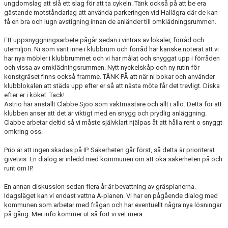
ungdomslag att slå ett slag för att ta cykeln. Tänk också på att be era
gästande motståndarlag att använda parkeringen vid Hallägra där de kan
LEDARGUIDER
få en bra och lugn avstigning innan de anländer till omklädningsrummen.
Ett uppsnyggningsarbete pågår sedan i vintras av lokaler, förråd och
FÖRSÄKRING FOLKSAM
utemiljön. Ni som varit inne i klubbrum och förråd har kanske noterat att vi
har nya möbler i klubbrummet och vi har målat och snyggat upp i förråden
BOKA SAMLINGSLOKAL, FOTBOLLSPLANER & OMKLÄDNING
och vissa av omklädningsrummen. Nytt nyckelskåp och ny rutin för
konstgräset finns också framme. TÄNK PÅ att när ni bokar och använder
klubblokalen att städa upp efter er så att nästa möte får det trevligt. Diska
NIVÅANPASSNING BK ASTRIO
efter er i köket. Tack!
Astrio har anställt Clabbe Sjöö som vaktmästare och allt i allo. Detta för att
klubben anser att det är viktigt med en snygg och prydlig anläggning.
Clabbe arbetar deltid så vi måste självklart hjälpas åt att hålla rent o snyggt
omkring oss.
Prio är att ingen skadas på IP. Säkerheten går först, så detta är prioriterat
givetvis. En dialog är inledd med kommunen om att öka säkerheten på och
runt om IP.
En annan diskussion sedan flera år är bevattning av gräsplanerna.
Idagsläget kan vi endast vattna A-planen. Vi har en pågående dialog med
kommunen som arbetar med frågan och har eventuellt några nya lösningar
på gång. Mer info kommer ut så fort vi vet mera.