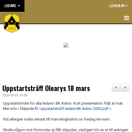
LEDARE
LOGGA IN
STARTSIDA
ATT VARA LEDARE I BK ASTRIO
NYHETER
KALENDER
ALLA LEDARE
Uppstartsträff Olearys 18 mars
<
>
INRIKTNING OCH RIKTLINJER
2020-03-03 14:08
Uppstartsmöte för alla ledare i BK Astrio. Kort presentation följt av mat.
EKONOMIPOLICY
Mer info i följande fil:
Uppstartsträff ledare BK Astrio 2020.pdf »
UTBILDNING
Vid allergier maila senast till marcelo@astrio.nu fredag 6e mars.
Skulle någon mot förmodan ej fått inbjudan, vänligen hör av er till antingen
DOKUMENTBANK