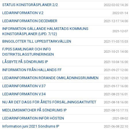
STATUS KONSTGRÄSPLANER 2/2
2022-02-02 14:20
LEDARINFORMATION V.2
2022-01-14
LEDARINFORMATION DECEMBER
2021-12-17 14:00
INFORMATION GÄLLANDE HALMSTADS KOMMUNS
2021-12-07
KONSTGRÄSPLANER (UPD. 7/12)
BINGOLOTTER TILL UPPESITTARKVÄLLEN
2021-11-03 15:03
F/P05 SAMLINGAR OCH INFO
2021-10-21 14:00
DISTRIKTSLAGSTURNERINGEN
LÅSBYTE PÅ SÖNDRUMS IP
2021-10-04 16:00
INFORMATION FRÅN HALLANDS FF
2021-09-27 12:00
LEDARINFORMATION RÖRANDE OMKLÄDNINGSRUMMEN
2021-09-21 12:00
LEDARINFORMATION V.37
2021-09-17 16:00
LEDARINFORMATION V.34
2021-08-23 16:01
NU ÄR DET DAGS FÖR ÅRETS FÖRSÄLJNINGSAKTIVITET
2021-08-18 16:00
MEDLEMSMATCHER PÅ SÖNDRUMS IP
2021-08-10 17:15
LEDARINFORMATION INFÖR HÖSTEN
2021-08-02
Information juni 2021 Söndrums IP
2021-06-08 22:10