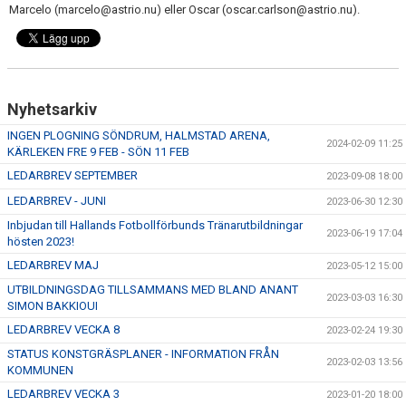
Marcelo (marcelo@astrio.nu) eller Oscar (oscar.carlson@astrio.nu).
LEDARGUIDER
FÖRSÄKRING FOLKSAM
Nyhetsarkiv
BOKA SAMLINGSLOKAL, FOTBOLLSPLANER & OMKLÄDNING
INGEN PLOGNING SÖNDRUM, HALMSTAD ARENA,
2024-02-09 11:25
KÄRLEKEN FRE 9 FEB - SÖN 11 FEB
NIVÅANPASSNING BK ASTRIO
LEDARBREV SEPTEMBER
2023-09-08 18:00
LEDARBREV - JUNI
2023-06-30 12:30
Inbjudan till Hallands Fotbollförbunds Tränarutbildningar
2023-06-19 17:04
hösten 2023!
LEDARBREV MAJ
2023-05-12 15:00
UTBILDNINGSDAG TILLSAMMANS MED BLAND ANANT
2023-03-03 16:30
SIMON BAKKIOUI
LEDARBREV VECKA 8
2023-02-24 19:30
STATUS KONSTGRÄSPLANER - INFORMATION FRÅN
2023-02-03 13:56
KOMMUNEN
LEDARBREV VECKA 3
2023-01-20 18:00