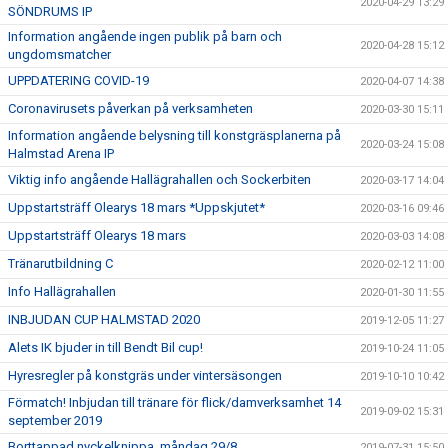
2020-04-29 13:29
SÖNDRUMS IP
Information angående ingen publik på barn och
2020-04-28 15:12
ungdomsmatcher
UPPDATERING COVID-19
2020-04-07 14:38
Coronavirusets påverkan på verksamheten
2020-03-30 15:11
Information angående belysning till konstgräsplanerna på
2020-03-24 15:08
Halmstad Arena IP
Viktig info angående Hallägrahallen och Sockerbiten
2020-03-17 14:04
Uppstartsträff Olearys 18 mars *Uppskjutet*
2020-03-16 09:46
Uppstartsträff Olearys 18 mars
2020-03-03 14:08
Tränarutbildning C
2020-02-12 11:00
Info Hallägrahallen
2020-01-30 11:55
INBJUDAN CUP HALMSTAD 2020
2019-12-05 11:27
Alets IK bjuder in till Bendt Bil cup!
2019-10-24 11:05
Hyresregler på konstgräs under vintersäsongen
2019-10-10 10:42
Förmatch! Inbjudan till tränare för flick/damverksamhet 14
2019-09-02 15:31
september 2019
Borttappad nyckelknippa, måndag 29/8
2019-07-31 15:50