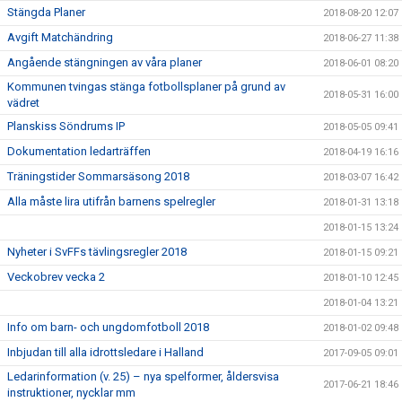
Stängda Planer
2018-08-20 12:07
Avgift Matchändring
2018-06-27 11:38
Angående stängningen av våra planer
2018-06-01 08:20
Kommunen tvingas stänga fotbollsplaner på grund av
2018-05-31 16:00
vädret
Planskiss Söndrums IP
2018-05-05 09:41
Dokumentation ledarträffen
2018-04-19 16:16
Träningstider Sommarsäsong 2018
2018-03-07 16:42
Alla måste lira utifrån barnens spelregler
2018-01-31 13:18
2018-01-15 13:24
Nyheter i SvFFs tävlingsregler 2018
2018-01-15 09:21
Veckobrev vecka 2
2018-01-10 12:45
2018-01-04 13:21
Info om barn- och ungdomfotboll 2018
2018-01-02 09:48
Inbjudan till alla idrottsledare i Halland
2017-09-05 09:01
Ledarinformation (v. 25) – nya spelformer, åldersvisa
2017-06-21 18:46
instruktioner, nycklar mm