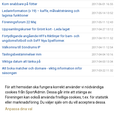
Kom snabbare på fötter
2017-06-01 16:55
Ledarinformation (v 19) – kaffe, målvaktsträning och
2017-05-14 13:52
lagvisa funktioner
Föreningsforum 22 Maj
2017-05-11 12:43
Uppsamlingskurser för Grönt kort - Leda laget
2017-04-27 13:12
Förtydligande angående HFFs Riktlinjer för barn- och
2017-04-19 11:52
ungdomsfotboll och SvFF Nya Spelformer.
Välkomna till Söndrums IP
2017-04-11 12:54
Tävlingsbestämmelser mm
2017-04-04 10:16
Viktiga datum att tänka på
2017-04-03 13:34
Att boka matcher och domare - viktig information inför
2017-03-22 11:32
säsongen
Information om domare och bokningssystemet
2017-03-14 10:32
Presentationsmaterial att använda vid föräldramöten
För att hemsidan ska fungera korrekt använder vi nödvändiga
2017-02-15 22:18
cookies från SportAdmin. Dessa går inte att stänga av.
Avbokningsregler
2016-11-21 10:35
Föreningen kan också använda frivilliga cookies, t.ex. för statistik
eller marknadsföring. Du väljer själv om du vill acceptera dessa.
Anpassa dina val