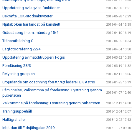
Uppdatering av lagvisa funktioner
2019-07-30 11:21
Bekräfta LOK-stödsaktiviteter
2019-06-28 12:29
Njutaboken har landat på kansliet!
2019-04-24 15:35
Grässäsong fr.o.m. måndag 15/4
2019-04-10 16:19
Tränarutbildning C
2019-04-05 14:34
Lagfotografering 22/4
2019-04-04 13:30
Uppdatering av matchtrupper i Fogis
2019-03-22 10:25
Föreläsning 28/3
2019-03-19 11:32
Belysning grusplan
2019-02-11 15:06
Erbjudande om coachning fo&#776;r ledare i BK Astrio
2019-01-25 15:19
Påminnelse, Välkommna på föreläsning: Fysträning genom
2019-01-07 12:40
puberteten
Välkommna på föreläsning: Fysträning genom puberteten
2018-12-19 14:38
Träningsuppehåll
2018-12-04 12:07
Hallägrahallen
2018-12-02 17:43
Inbjudan till Eldsjälsgalan 2019
2018-11-27 09:10