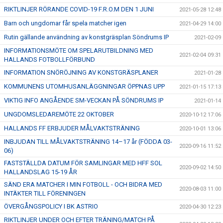
RIKTLINJER RÖRANDE COVID-19 F.R.O.M DEN 1 JUNI
2021-05-28 12:48
Barn och ungdomar får spela matcher igen
2021-04-29 14:00
Rutin gällande användning av konstgräsplan Söndrums IP
2021-02-09
INFORMATIONSMÖTE OM SPELARUTBILDNING MED
2021-02-04 09:31
HALLANDS FOTBOLLFÖRBUND
INFORMATION SNÖRÖJNING AV KONSTGRÄSPLANER
2021-01-28
KOMMUNENS UTOMHUSANLÄGGNINGAR ÖPPNAS UPP
2021-01-15 17:13
VIKTIG INFO ANGÅENDE SM-VECKAN PÅ SÖNDRUMS IP
2021-01-14
UNGDOMSLEDAREMÖTE 22 OKTOBER
2020-10-12 17:06
HALLANDS FF ERBJUDER MÅLVAKTSTRÄNING
2020-10-01 13:06
INBJUDAN TILL MÅLVAKTSTRÄNING 14–17 år (FÖDDA 03-
2020-09-16 11:52
06)
FASTSTÄLLDA DATUM FÖR SAMLINGAR MED HFF SOL
2020-09-02 14:50
HALLANDSLAG 15-19 ÅR
SÄND ERA MATCHER I MIN FOTBOLL - OCH BIDRA MED
2020-08-03 11:00
INTÄKTER TILL FÖRENINGEN
ÖVERGÅNGSPOLICY I BK ASTRIO
2020-04-30 12:23
RIKTLINJER UNDER OCH EFTER TRÄNING/MATCH PÅ