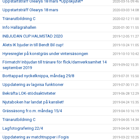
Uppstartsträff Olearys 18 mars *Uppskjutet*
2020-03-16 09:46
Uppstartsträff Olearys 18 mars
2020-03-03 14:08
Tränarutbildning C
2020-02-12 11:00
Info Hallägrahallen
2020-01-30 11:55
INBJUDAN CUP HALMSTAD 2020
2019-12-05 11:27
Alets IK bjuder in till Bendt Bil cup!
2019-10-24 11:05
Hyresregler på konstgräs under vintersäsongen
2019-10-10 10:42
Förmatch! Inbjudan till tränare för flick/damverksamhet 14
2019-09-02 15:31
september 2019
Borttappad nyckelknippa, måndag 29/8
2019-07-31 15:50
Uppdatering av lagvisa funktioner
2019-07-30 11:21
Bekräfta LOK-stödsaktiviteter
2019-06-28 12:29
Njutaboken har landat på kansliet!
2019-04-24 15:35
Grässäsong fr.o.m. måndag 15/4
2019-04-10 16:19
Tränarutbildning C
2019-04-05 14:34
Lagfotografering 22/4
2019-04-04 13:30
Uppdatering av matchtrupper i Fogis
2019-03-22 10:25