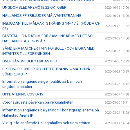
UNGDOMSLEDAREMÖTE 22 OKTOBER
2020-10-12 17:06
HALLANDS FF ERBJUDER MÅLVAKTSTRÄNING
2020-10-01 13:06
INBJUDAN TILL MÅLVAKTSTRÄNING 14–17 år (FÖDDA 03-
2020-09-16 11:52
06)
FASTSTÄLLDA DATUM FÖR SAMLINGAR MED HFF SOL
2020-09-02 14:50
HALLANDSLAG 15-19 ÅR
SÄND ERA MATCHER I MIN FOTBOLL - OCH BIDRA MED
2020-08-03 11:00
INTÄKTER TILL FÖRENINGEN
ÖVERGÅNGSPOLICY I BK ASTRIO
2020-04-30 12:23
RIKTLINJER UNDER OCH EFTER TRÄNING/MATCH PÅ
2020-04-29 13:29
SÖNDRUMS IP
Information angående ingen publik på barn och
2020-04-28 15:12
ungdomsmatcher
UPPDATERING COVID-19
2020-04-07 14:38
Coronavirusets påverkan på verksamheten
2020-03-30 15:11
Information angående belysning till konstgräsplanerna på
2020-03-24 15:08
Halmstad Arena IP
Viktig info angående Hallägrahallen och Sockerbiten
2020-03-17 14:04