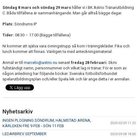
Söndag 8 mars och söndag 29 mars
håller vi i BK Astrio Tränarutbildning
LEDARGUIDER
C. Båda tillfällena är sammanhängande. Man går alltså bägge dagar.
Plats:
Söndrums IP
FÖRSÄKRING FOLKSAM
Tider:
08.30 – 17.00 (Bägge tillfällena)
BOKA SAMLINGSLOKAL, FOTBOLLSPLANER & OMKLÄDNING
Ni kommer att själva vara övningstrupp så kom i träningskläder. Fika och
lunch kommer att finnas. Vänligen ta med anteckningsmaterial.
NIVÅANPASSNING BK ASTRIO
Anmäl er till
marcelo@astrio.nu
senast
fredag 28 februari
. Skriv
fullständigt namn, personnummer och vilket lag ni tränar. För er som av
någon anledning har följande böcker: Svenska fotbollsförbundet
spelarutbildningsplan och/eller Spela lek och lär ange detta i er anmälan.
Nyhetsarkiv
INGEN PLOGNING SÖNDRUM, HALMSTAD ARENA,
2024-02-09 11:25
KÄRLEKEN FRE 9 FEB - SÖN 11 FEB
LEDARBREV SEPTEMBER
2023-09-08 18:00