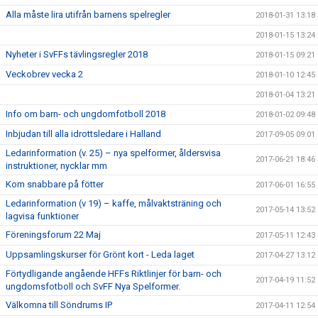
Alla måste lira utifrån barnens spelregler
2018-01-31 13:18
2018-01-15 13:24
Nyheter i SvFFs tävlingsregler 2018
2018-01-15 09:21
Veckobrev vecka 2
2018-01-10 12:45
2018-01-04 13:21
Info om barn- och ungdomfotboll 2018
2018-01-02 09:48
Inbjudan till alla idrottsledare i Halland
2017-09-05 09:01
Ledarinformation (v. 25) – nya spelformer, åldersvisa
2017-06-21 18:46
instruktioner, nycklar mm
Kom snabbare på fötter
2017-06-01 16:55
Ledarinformation (v 19) – kaffe, målvaktsträning och
2017-05-14 13:52
lagvisa funktioner
Föreningsforum 22 Maj
2017-05-11 12:43
Uppsamlingskurser för Grönt kort - Leda laget
2017-04-27 13:12
Förtydligande angående HFFs Riktlinjer för barn- och
2017-04-19 11:52
ungdomsfotboll och SvFF Nya Spelformer.
Välkomna till Söndrums IP
2017-04-11 12:54