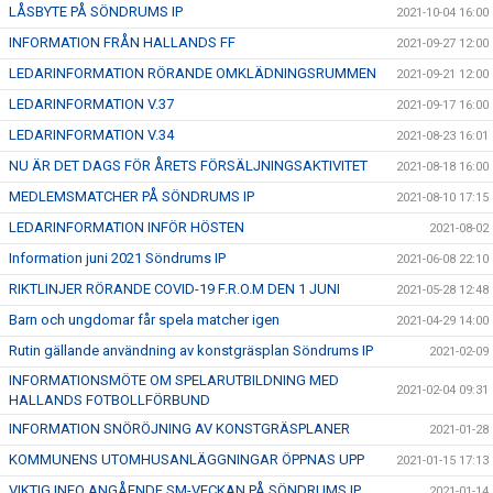
LÅSBYTE PÅ SÖNDRUMS IP
2021-10-04 16:00
INFORMATION FRÅN HALLANDS FF
2021-09-27 12:00
LEDARINFORMATION RÖRANDE OMKLÄDNINGSRUMMEN
2021-09-21 12:00
LEDARINFORMATION V.37
2021-09-17 16:00
LEDARINFORMATION V.34
2021-08-23 16:01
NU ÄR DET DAGS FÖR ÅRETS FÖRSÄLJNINGSAKTIVITET
2021-08-18 16:00
MEDLEMSMATCHER PÅ SÖNDRUMS IP
2021-08-10 17:15
LEDARINFORMATION INFÖR HÖSTEN
2021-08-02
Information juni 2021 Söndrums IP
2021-06-08 22:10
RIKTLINJER RÖRANDE COVID-19 F.R.O.M DEN 1 JUNI
2021-05-28 12:48
Barn och ungdomar får spela matcher igen
2021-04-29 14:00
Rutin gällande användning av konstgräsplan Söndrums IP
2021-02-09
INFORMATIONSMÖTE OM SPELARUTBILDNING MED
2021-02-04 09:31
HALLANDS FOTBOLLFÖRBUND
INFORMATION SNÖRÖJNING AV KONSTGRÄSPLANER
2021-01-28
KOMMUNENS UTOMHUSANLÄGGNINGAR ÖPPNAS UPP
2021-01-15 17:13
VIKTIG INFO ANGÅENDE SM-VECKAN PÅ SÖNDRUMS IP
2021-01-14