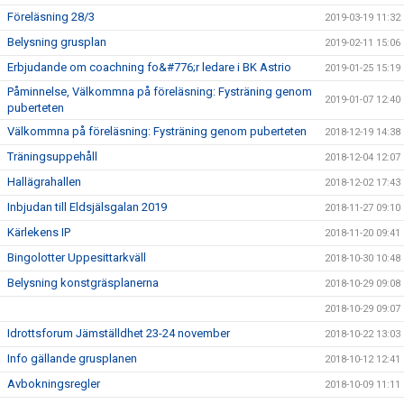
Föreläsning 28/3
2019-03-19 11:32
Belysning grusplan
2019-02-11 15:06
Erbjudande om coachning fo&#776;r ledare i BK Astrio
2019-01-25 15:19
Påminnelse, Välkommna på föreläsning: Fysträning genom
2019-01-07 12:40
puberteten
Välkommna på föreläsning: Fysträning genom puberteten
2018-12-19 14:38
Träningsuppehåll
2018-12-04 12:07
Hallägrahallen
2018-12-02 17:43
Inbjudan till Eldsjälsgalan 2019
2018-11-27 09:10
Kärlekens IP
2018-11-20 09:41
Bingolotter Uppesittarkväll
2018-10-30 10:48
Belysning konstgräsplanerna
2018-10-29 09:08
2018-10-29 09:07
Idrottsforum Jämställdhet 23-24 november
2018-10-22 13:03
Info gällande grusplanen
2018-10-12 12:41
Avbokningsregler
2018-10-09 11:11