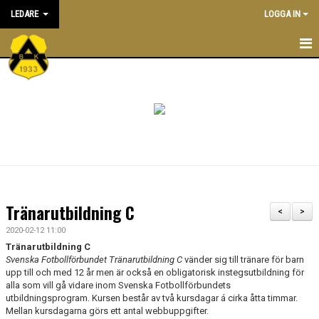
LEDARE
LOGGA IN
STARTSIDA
ATT VARA LEDARE I BK ASTRIO
NYHETER
KALENDER
ALLA LEDARE
Tränarutbildning C
<
>
INRIKTNING OCH RIKTLINJER
2020-02-12 11:00
Tränarutbildning C
EKONOMIPOLICY
Svenska Fotbollförbundet Tränarutbildning C
vänder sig till tränare för barn
upp till och med 12 år men är också en obligatorisk instegsutbildning för
alla som vill gå vidare inom Svenska Fotbollförbundets
UTBILDNING
utbildningsprogram. Kursen består av två kursdagar á cirka åtta timmar.
Mellan kursdagarna görs ett antal webbuppgifter.
DOKUMENTBANK