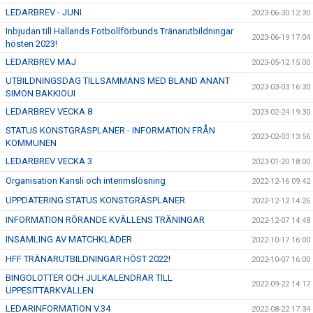
LEDARBREV - JUNI
2023-06-30 12:30
Inbjudan till Hallands Fotbollförbunds Tränarutbildningar
2023-06-19 17:04
hösten 2023!
LEDARBREV MAJ
2023-05-12 15:00
UTBILDNINGSDAG TILLSAMMANS MED BLAND ANANT
2023-03-03 16:30
SIMON BAKKIOUI
LEDARBREV VECKA 8
2023-02-24 19:30
STATUS KONSTGRÄSPLANER - INFORMATION FRÅN
2023-02-03 13:56
KOMMUNEN
LEDARBREV VECKA 3
2023-01-20 18:00
Organisation Kansli och interimslösning
2022-12-16 09:42
UPPDATERING STATUS KONSTGRÄSPLANER
2022-12-12 14:26
INFORMATION RÖRANDE KVÄLLENS TRÄNINGAR
2022-12-07 14:48
INSAMLING AV MATCHKLÄDER
2022-10-17 16:00
HFF TRÄNARUTBILDNINGAR HÖST 2022!
2022-10-07 16:00
BINGOLOTTER OCH JULKALENDRAR TILL
2022-09-22 14:17
UPPESITTARKVÄLLEN
LEDARINFORMATION V.34
2022-08-22 17:34