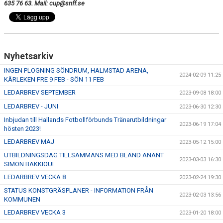
635 76 63. Mail: cup@snff.se
Nyhetsarkiv
INGEN PLOGNING SÖNDRUM, HALMSTAD ARENA,
2024-02-09 11:25
KÄRLEKEN FRE 9 FEB - SÖN 11 FEB
LEDARBREV SEPTEMBER
2023-09-08 18:00
LEDARBREV - JUNI
2023-06-30 12:30
Inbjudan till Hallands Fotbollförbunds Tränarutbildningar
2023-06-19 17:04
hösten 2023!
LEDARBREV MAJ
2023-05-12 15:00
UTBILDNINGSDAG TILLSAMMANS MED BLAND ANANT
2023-03-03 16:30
SIMON BAKKIOUI
LEDARBREV VECKA 8
2023-02-24 19:30
STATUS KONSTGRÄSPLANER - INFORMATION FRÅN
2023-02-03 13:56
KOMMUNEN
LEDARBREV VECKA 3
2023-01-20 18:00