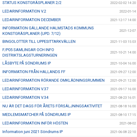
STATUS KONSTGRÄSPLANER 2/2
2022-02-02 14:20
LEDARINFORMATION V.2
2022-01-14
LEDARINFORMATION DECEMBER
2021-12-17 14:00
INFORMATION GÄLLANDE HALMSTADS KOMMUNS
2021-12-07
KONSTGRÄSPLANER (UPD. 7/12)
BINGOLOTTER TILL UPPESITTARKVÄLLEN
2021-11-03 15:03
F/P05 SAMLINGAR OCH INFO
2021-10-21 14:00
DISTRIKTSLAGSTURNERINGEN
LÅSBYTE PÅ SÖNDRUMS IP
2021-10-04 16:00
INFORMATION FRÅN HALLANDS FF
2021-09-27 12:00
LEDARINFORMATION RÖRANDE OMKLÄDNINGSRUMMEN
2021-09-21 12:00
LEDARINFORMATION V.37
2021-09-17 16:00
LEDARINFORMATION V.34
2021-08-23 16:01
NU ÄR DET DAGS FÖR ÅRETS FÖRSÄLJNINGSAKTIVITET
2021-08-18 16:00
MEDLEMSMATCHER PÅ SÖNDRUMS IP
2021-08-10 17:15
LEDARINFORMATION INFÖR HÖSTEN
2021-08-02
Information juni 2021 Söndrums IP
2021-06-08 22:10