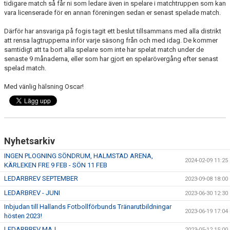
tidigare match så får ni som ledare även in spelare i matchtruppen som kan
vara licenserade för en annan föreningen sedan er senast spelade match.
LEDARGUIDER
Därför har ansvariga på fogis tagit ett beslut tillsammans med alla distrikt
att rensa lagtrupperna inför varje säsong från och med idag. De kommer
FÖRSÄKRING FOLKSAM
samtidigt att ta bort alla spelare som inte har spelat match under de
senaste 9 månaderna, eller som har gjort en spelarövergång efter senast
BOKA SAMLINGSLOKAL, FOTBOLLSPLANER & OMKLÄDNING
spelad match.
Med vänlig hälsning Oscar!
NIVÅANPASSNING BK ASTRIO
Nyhetsarkiv
INGEN PLOGNING SÖNDRUM, HALMSTAD ARENA,
2024-02-09 11:25
KÄRLEKEN FRE 9 FEB - SÖN 11 FEB
LEDARBREV SEPTEMBER
2023-09-08 18:00
LEDARBREV - JUNI
2023-06-30 12:30
Inbjudan till Hallands Fotbollförbunds Tränarutbildningar
2023-06-19 17:04
hösten 2023!
LEDARBREV MAJ
2023-05-12 15:00