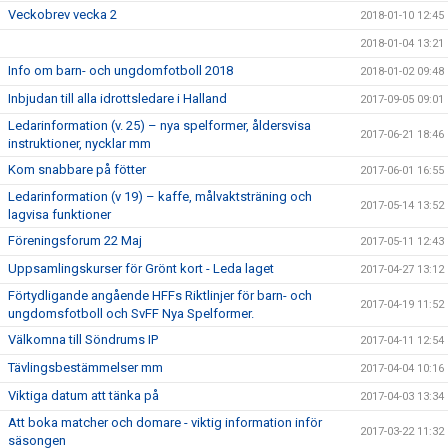
Veckobrev vecka 2
2018-01-10 12:45
2018-01-04 13:21
Info om barn- och ungdomfotboll 2018
2018-01-02 09:48
Inbjudan till alla idrottsledare i Halland
2017-09-05 09:01
Ledarinformation (v. 25) – nya spelformer, åldersvisa
2017-06-21 18:46
instruktioner, nycklar mm
Kom snabbare på fötter
2017-06-01 16:55
Ledarinformation (v 19) – kaffe, målvaktsträning och
2017-05-14 13:52
lagvisa funktioner
Föreningsforum 22 Maj
2017-05-11 12:43
Uppsamlingskurser för Grönt kort - Leda laget
2017-04-27 13:12
Förtydligande angående HFFs Riktlinjer för barn- och
2017-04-19 11:52
ungdomsfotboll och SvFF Nya Spelformer.
Välkomna till Söndrums IP
2017-04-11 12:54
Tävlingsbestämmelser mm
2017-04-04 10:16
Viktiga datum att tänka på
2017-04-03 13:34
Att boka matcher och domare - viktig information inför
2017-03-22 11:32
säsongen