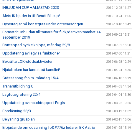
INBJUDAN CUP HALMSTAD 2020
2019-12-05 11:27
Alets IK bjuder in till Bendt Bil cup!
2019-10-24 11:05
Hyresregler på konstgräs under vintersäsongen
2019-10-10 10:42
Förmatch! Inbjudan till tränare för flick/damverksamhet 14
2019-09-02 15:31
september 2019
Borttappad nyckelknippa, måndag 29/8
2019-07-31 15:50
Uppdatering av lagvisa funktioner
2019-07-30 11:21
Bekräfta LOK-stödsaktiviteter
2019-06-28 12:29
Njutaboken har landat på kansliet!
2019-04-24 15:35
Grässäsong fr.o.m. måndag 15/4
2019-04-10 16:19
Tränarutbildning C
2019-04-05 14:34
Lagfotografering 22/4
2019-04-04 13:30
Uppdatering av matchtrupper i Fogis
2019-03-22 10:25
Föreläsning 28/3
2019-03-19 11:32
Belysning grusplan
2019-02-11 15:06
Erbjudande om coachning fo&#776;r ledare i BK Astrio
2019-01-25 15:19