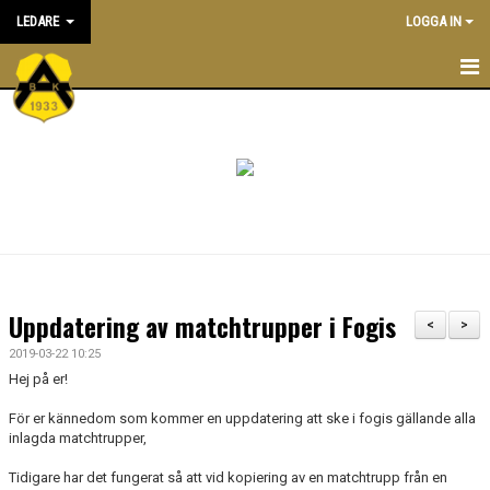
LEDARE
LOGGA IN
STARTSIDA
ATT VARA LEDARE I BK ASTRIO
NYHETER
KALENDER
ALLA LEDARE
Uppdatering av matchtrupper i Fogis
<
>
INRIKTNING OCH RIKTLINJER
2019-03-22 10:25
Hej på er!
EKONOMIPOLICY
För er kännedom som kommer en uppdatering att ske i fogis gällande alla
inlagda matchtrupper,
UTBILDNING
Tidigare har det fungerat så att vid kopiering av en matchtrupp från en
DOKUMENTBANK