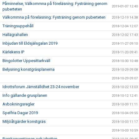
Påminnelse, Välkommna på föreläsning: Fysträning genom
2019-01-07 12:40
puberteten
Välkommna på föreläsning: Fysträning genom puberteten
2018-12-19 14:38
Träningsuppehåll
2018-12-04 12:07
Hallägrahallen
2018-12-02 17:43
Inbjudan till Eldsjälsgalan 2019
2018-11-27 09:10
Kärlekens IP
2018-11-20 09:41
Bingolotter Uppesittarkväll
2018-10-30 10:48
Belysning konstgräsplanerna
2018-10-29 09:08
2018-10-29 09:07
Idrottsforum Jämställdhet 23-24 november
2018-10-22 13:03
Info gällande grusplanen
2018-10-12 12:41
Avbokningsregler
2018-10-09 11:11
Spelfria Dagar 2019
2018-10-04 09:55
Miljöåtgärder konstgräs
2018-10-03 11:17
2018-10-03 10:59
Barnkonventionen och idrotten