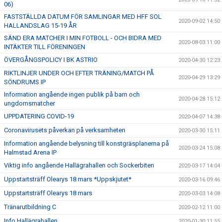
06)
FASTSTÄLLDA DATUM FÖR SAMLINGAR MED HFF SOL
2020-09-02 14:50
HALLANDSLAG 15-19 ÅR
SÄND ERA MATCHER I MIN FOTBOLL - OCH BIDRA MED
2020-08-03 11:00
INTÄKTER TILL FÖRENINGEN
ÖVERGÅNGSPOLICY I BK ASTRIO
2020-04-30 12:23
RIKTLINJER UNDER OCH EFTER TRÄNING/MATCH PÅ
2020-04-29 13:29
SÖNDRUMS IP
Information angående ingen publik på barn och
2020-04-28 15:12
ungdomsmatcher
UPPDATERING COVID-19
2020-04-07 14:38
Coronavirusets påverkan på verksamheten
2020-03-30 15:11
Information angående belysning till konstgräsplanerna på
2020-03-24 15:08
Halmstad Arena IP
Viktig info angående Hallägrahallen och Sockerbiten
2020-03-17 14:04
Uppstartsträff Olearys 18 mars *Uppskjutet*
2020-03-16 09:46
Uppstartsträff Olearys 18 mars
2020-03-03 14:08
Tränarutbildning C
2020-02-12 11:00
Info Hallägrahallen
2020-01-30 11:55