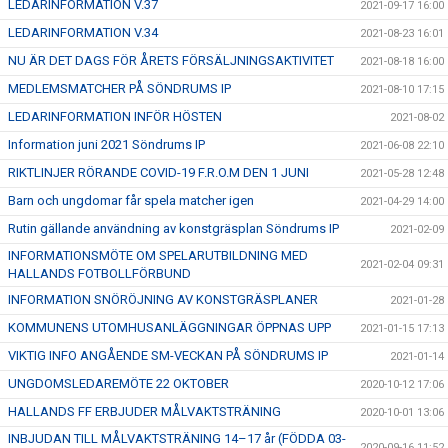
LEDARINFORMATION V.37
2021-09-17 16:00
LEDARINFORMATION V.34
2021-08-23 16:01
NU ÄR DET DAGS FÖR ÅRETS FÖRSÄLJNINGSAKTIVITET
2021-08-18 16:00
MEDLEMSMATCHER PÅ SÖNDRUMS IP
2021-08-10 17:15
LEDARINFORMATION INFÖR HÖSTEN
2021-08-02
Information juni 2021 Söndrums IP
2021-06-08 22:10
RIKTLINJER RÖRANDE COVID-19 F.R.O.M DEN 1 JUNI
2021-05-28 12:48
Barn och ungdomar får spela matcher igen
2021-04-29 14:00
Rutin gällande användning av konstgräsplan Söndrums IP
2021-02-09
INFORMATIONSMÖTE OM SPELARUTBILDNING MED
2021-02-04 09:31
HALLANDS FOTBOLLFÖRBUND
INFORMATION SNÖRÖJNING AV KONSTGRÄSPLANER
2021-01-28
KOMMUNENS UTOMHUSANLÄGGNINGAR ÖPPNAS UPP
2021-01-15 17:13
VIKTIG INFO ANGÅENDE SM-VECKAN PÅ SÖNDRUMS IP
2021-01-14
UNGDOMSLEDAREMÖTE 22 OKTOBER
2020-10-12 17:06
HALLANDS FF ERBJUDER MÅLVAKTSTRÄNING
2020-10-01 13:06
INBJUDAN TILL MÅLVAKTSTRÄNING 14–17 år (FÖDDA 03-
2020-09-16 11:52