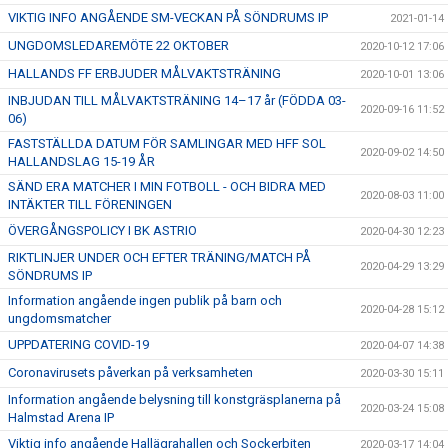
VIKTIG INFO ANGÅENDE SM-VECKAN PÅ SÖNDRUMS IP
2021-01-14
UNGDOMSLEDAREMÖTE 22 OKTOBER
2020-10-12 17:06
HALLANDS FF ERBJUDER MÅLVAKTSTRÄNING
2020-10-01 13:06
INBJUDAN TILL MÅLVAKTSTRÄNING 14–17 år (FÖDDA 03-
2020-09-16 11:52
06)
FASTSTÄLLDA DATUM FÖR SAMLINGAR MED HFF SOL
2020-09-02 14:50
HALLANDSLAG 15-19 ÅR
SÄND ERA MATCHER I MIN FOTBOLL - OCH BIDRA MED
2020-08-03 11:00
INTÄKTER TILL FÖRENINGEN
ÖVERGÅNGSPOLICY I BK ASTRIO
2020-04-30 12:23
RIKTLINJER UNDER OCH EFTER TRÄNING/MATCH PÅ
2020-04-29 13:29
SÖNDRUMS IP
Information angående ingen publik på barn och
2020-04-28 15:12
ungdomsmatcher
UPPDATERING COVID-19
2020-04-07 14:38
Coronavirusets påverkan på verksamheten
2020-03-30 15:11
Information angående belysning till konstgräsplanerna på
2020-03-24 15:08
Halmstad Arena IP
Viktig info angående Hallägrahallen och Sockerbiten
2020-03-17 14:04