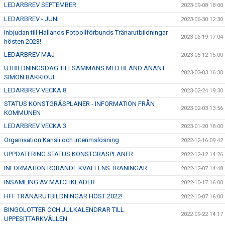
LEDARBREV SEPTEMBER
2023-09-08 18:00
LEDARBREV - JUNI
2023-06-30 12:30
Inbjudan till Hallands Fotbollförbunds Tränarutbildningar
2023-06-19 17:04
hösten 2023!
LEDARBREV MAJ
2023-05-12 15:00
UTBILDNINGSDAG TILLSAMMANS MED BLAND ANANT
2023-03-03 16:30
SIMON BAKKIOUI
LEDARBREV VECKA 8
2023-02-24 19:30
STATUS KONSTGRÄSPLANER - INFORMATION FRÅN
2023-02-03 13:56
KOMMUNEN
LEDARBREV VECKA 3
2023-01-20 18:00
Organisation Kansli och interimslösning
2022-12-16 09:42
UPPDATERING STATUS KONSTGRÄSPLANER
2022-12-12 14:26
INFORMATION RÖRANDE KVÄLLENS TRÄNINGAR
2022-12-07 14:48
INSAMLING AV MATCHKLÄDER
2022-10-17 16:00
HFF TRÄNARUTBILDNINGAR HÖST 2022!
2022-10-07 16:00
BINGOLOTTER OCH JULKALENDRAR TILL
2022-09-22 14:17
UPPESITTARKVÄLLEN