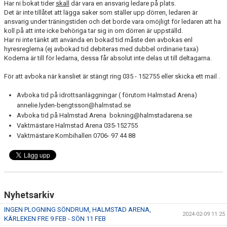
Har ni bokat tider
skall
där vara en ansvarig ledare på plats.
Det är inte tillåtet att lägga saker som ställer upp dörren, ledaren är
LEDARGUIDER
ansvarig under träningstiden och det borde vara omöjligt för ledaren att ha
koll på att inte icke behöriga tar sig in om dörren är uppställd.
Har ni inte tänkt att använda en bokad tid måste den avbokas enl
FÖRSÄKRING FOLKSAM
hyresreglerna (ej avbokad tid debiteras med dubbel ordinarie taxa)
Koderna är till för ledarna, dessa får absolut inte delas ut till deltagarna.
BOKA SAMLINGSLOKAL, FOTBOLLSPLANER & OMKLÄDNING
För att avboka när kansliet är stängt ring 035 - 152755 eller skicka ett mail .
NIVÅANPASSNING BK ASTRIO
Avboka tid på idrottsanläggningar ( förutom Halmstad Arena)
annelie.lyden-bengtsson@halmstad.se
Avboka tid på Halmstad Arena bokning@halmstadarena.se
Vaktmästare Halmstad Arena 035-152755
Vaktmästare Kombihallen 0706- 97 44 88
Nyhetsarkiv
INGEN PLOGNING SÖNDRUM, HALMSTAD ARENA,
2024-02-09 11:25
KÄRLEKEN FRE 9 FEB - SÖN 11 FEB