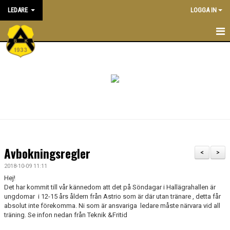
LEDARE
LOGGA IN
STARTSIDA
ATT VARA LEDARE I BK ASTRIO
NYHETER
KALENDER
ALLA LEDARE
Avbokningsregler
<
>
INRIKTNING OCH RIKTLINJER
2018-10-09 11:11
Hej!
EKONOMIPOLICY
Det har kommit till vår kännedom att det på Söndagar i Hallägrahallen är
ungdomar i 12-15 års åldern från Astrio som är där utan tränare , detta får
absolut inte förekomma. Ni som är ansvariga ledare måste närvara vid all
UTBILDNING
träning. Se infon nedan från Teknik &Fritid
DOKUMENTBANK