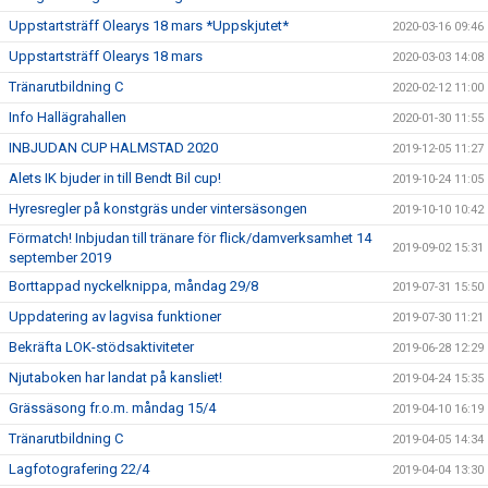
Uppstartsträff Olearys 18 mars *Uppskjutet*
2020-03-16 09:46
Uppstartsträff Olearys 18 mars
2020-03-03 14:08
Tränarutbildning C
2020-02-12 11:00
Info Hallägrahallen
2020-01-30 11:55
INBJUDAN CUP HALMSTAD 2020
2019-12-05 11:27
Alets IK bjuder in till Bendt Bil cup!
2019-10-24 11:05
Hyresregler på konstgräs under vintersäsongen
2019-10-10 10:42
Förmatch! Inbjudan till tränare för flick/damverksamhet 14
2019-09-02 15:31
september 2019
Borttappad nyckelknippa, måndag 29/8
2019-07-31 15:50
Uppdatering av lagvisa funktioner
2019-07-30 11:21
Bekräfta LOK-stödsaktiviteter
2019-06-28 12:29
Njutaboken har landat på kansliet!
2019-04-24 15:35
Grässäsong fr.o.m. måndag 15/4
2019-04-10 16:19
Tränarutbildning C
2019-04-05 14:34
Lagfotografering 22/4
2019-04-04 13:30