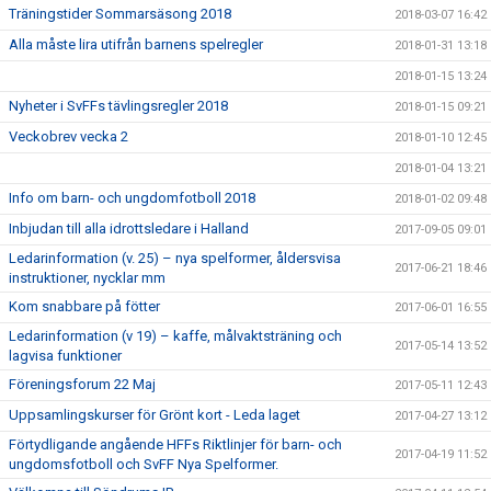
Träningstider Sommarsäsong 2018
2018-03-07 16:42
Alla måste lira utifrån barnens spelregler
2018-01-31 13:18
2018-01-15 13:24
Nyheter i SvFFs tävlingsregler 2018
2018-01-15 09:21
Veckobrev vecka 2
2018-01-10 12:45
2018-01-04 13:21
Info om barn- och ungdomfotboll 2018
2018-01-02 09:48
Inbjudan till alla idrottsledare i Halland
2017-09-05 09:01
Ledarinformation (v. 25) – nya spelformer, åldersvisa
2017-06-21 18:46
instruktioner, nycklar mm
Kom snabbare på fötter
2017-06-01 16:55
Ledarinformation (v 19) – kaffe, målvaktsträning och
2017-05-14 13:52
lagvisa funktioner
Föreningsforum 22 Maj
2017-05-11 12:43
Uppsamlingskurser för Grönt kort - Leda laget
2017-04-27 13:12
Förtydligande angående HFFs Riktlinjer för barn- och
2017-04-19 11:52
ungdomsfotboll och SvFF Nya Spelformer.