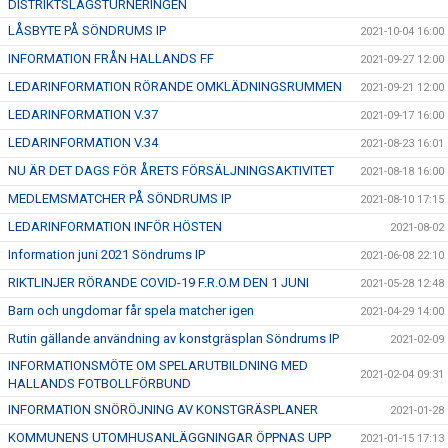
DISTRIKTSLAGSTURNERINGEN
LÅSBYTE PÅ SÖNDRUMS IP
2021-10-04 16:00
INFORMATION FRÅN HALLANDS FF
2021-09-27 12:00
LEDARINFORMATION RÖRANDE OMKLÄDNINGSRUMMEN
2021-09-21 12:00
LEDARINFORMATION V.37
2021-09-17 16:00
LEDARINFORMATION V.34
2021-08-23 16:01
NU ÄR DET DAGS FÖR ÅRETS FÖRSÄLJNINGSAKTIVITET
2021-08-18 16:00
MEDLEMSMATCHER PÅ SÖNDRUMS IP
2021-08-10 17:15
LEDARINFORMATION INFÖR HÖSTEN
2021-08-02
Information juni 2021 Söndrums IP
2021-06-08 22:10
RIKTLINJER RÖRANDE COVID-19 F.R.O.M DEN 1 JUNI
2021-05-28 12:48
Barn och ungdomar får spela matcher igen
2021-04-29 14:00
Rutin gällande användning av konstgräsplan Söndrums IP
2021-02-09
INFORMATIONSMÖTE OM SPELARUTBILDNING MED
2021-02-04 09:31
HALLANDS FOTBOLLFÖRBUND
INFORMATION SNÖRÖJNING AV KONSTGRÄSPLANER
2021-01-28
KOMMUNENS UTOMHUSANLÄGGNINGAR ÖPPNAS UPP
2021-01-15 17:13