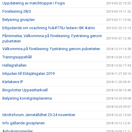
Uppdatering av matchtrupper i Fogis
2019-03-22 10:25
Föreläsning 28/3
2019-03-19 11:32
Belysning grusplan
2019-02-11 15:06
Erbjudande om coachning fo&#776;r ledare i BK Astrio
2019-01-25 15:19
Påminnelse, Välkommna på föreläsning: Fysträning genom
2019-01-07 12:40
puberteten
Välkommna på föreläsning: Fysträning genom puberteten
2018-12-19 14:38
Träningsuppehåll
2018-12-04 12:07
Hallägrahallen
2018-12-02 17:43
Inbjudan till Eldsjälsgalan 2019
2018-11-27 09:10
Kärlekens IP
2018-11-20 09:41
Bingolotter Uppesittarkväll
2018-10-30 10:48
Belysning konstgräsplanerna
2018-10-29 09:08
2018-10-29 09:07
Idrottsforum Jämställdhet 23-24 november
2018-10-22 13:03
Info gällande grusplanen
2018-10-12 12:41
Avbokningsregler
2018-10-09 11:11