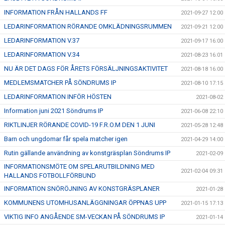
INFORMATION FRÅN HALLANDS FF
2021-09-27 12:00
LEDARINFORMATION RÖRANDE OMKLÄDNINGSRUMMEN
2021-09-21 12:00
LEDARINFORMATION V.37
2021-09-17 16:00
LEDARINFORMATION V.34
2021-08-23 16:01
NU ÄR DET DAGS FÖR ÅRETS FÖRSÄLJNINGSAKTIVITET
2021-08-18 16:00
MEDLEMSMATCHER PÅ SÖNDRUMS IP
2021-08-10 17:15
LEDARINFORMATION INFÖR HÖSTEN
2021-08-02
Information juni 2021 Söndrums IP
2021-06-08 22:10
RIKTLINJER RÖRANDE COVID-19 F.R.O.M DEN 1 JUNI
2021-05-28 12:48
Barn och ungdomar får spela matcher igen
2021-04-29 14:00
Rutin gällande användning av konstgräsplan Söndrums IP
2021-02-09
INFORMATIONSMÖTE OM SPELARUTBILDNING MED
2021-02-04 09:31
HALLANDS FOTBOLLFÖRBUND
INFORMATION SNÖRÖJNING AV KONSTGRÄSPLANER
2021-01-28
KOMMUNENS UTOMHUSANLÄGGNINGAR ÖPPNAS UPP
2021-01-15 17:13
VIKTIG INFO ANGÅENDE SM-VECKAN PÅ SÖNDRUMS IP
2021-01-14