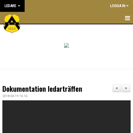
LEDARE
LOGGA IN
STARTSIDA
ATT VARA LEDARE I BK ASTRIO
NYHETER
KALENDER
ALLA LEDARE
Dokumentation ledarträffen
<
>
INRIKTNING OCH RIKTLINJER
2018-04-19 16:16
EKONOMIPOLICY
UTBILDNING
DOKUMENTBANK