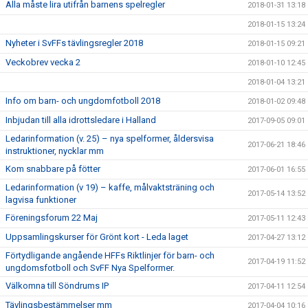
Alla måste lira utifrån barnens spelregler
2018-01-31 13:18
2018-01-15 13:24
Nyheter i SvFFs tävlingsregler 2018
2018-01-15 09:21
Veckobrev vecka 2
2018-01-10 12:45
2018-01-04 13:21
Info om barn- och ungdomfotboll 2018
2018-01-02 09:48
Inbjudan till alla idrottsledare i Halland
2017-09-05 09:01
Ledarinformation (v. 25) – nya spelformer, åldersvisa
2017-06-21 18:46
instruktioner, nycklar mm
Kom snabbare på fötter
2017-06-01 16:55
Ledarinformation (v 19) – kaffe, målvaktsträning och
2017-05-14 13:52
lagvisa funktioner
Föreningsforum 22 Maj
2017-05-11 12:43
Uppsamlingskurser för Grönt kort - Leda laget
2017-04-27 13:12
Förtydligande angående HFFs Riktlinjer för barn- och
2017-04-19 11:52
ungdomsfotboll och SvFF Nya Spelformer.
Välkomna till Söndrums IP
2017-04-11 12:54
Tävlingsbestämmelser mm
2017-04-04 10:16