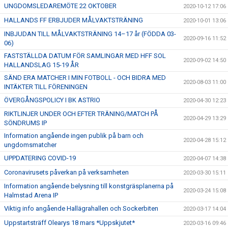
UNGDOMSLEDAREMÖTE 22 OKTOBER
2020-10-12 17:06
HALLANDS FF ERBJUDER MÅLVAKTSTRÄNING
2020-10-01 13:06
INBJUDAN TILL MÅLVAKTSTRÄNING 14–17 år (FÖDDA 03-
2020-09-16 11:52
06)
FASTSTÄLLDA DATUM FÖR SAMLINGAR MED HFF SOL
2020-09-02 14:50
HALLANDSLAG 15-19 ÅR
SÄND ERA MATCHER I MIN FOTBOLL - OCH BIDRA MED
2020-08-03 11:00
INTÄKTER TILL FÖRENINGEN
ÖVERGÅNGSPOLICY I BK ASTRIO
2020-04-30 12:23
RIKTLINJER UNDER OCH EFTER TRÄNING/MATCH PÅ
2020-04-29 13:29
SÖNDRUMS IP
Information angående ingen publik på barn och
2020-04-28 15:12
ungdomsmatcher
UPPDATERING COVID-19
2020-04-07 14:38
Coronavirusets påverkan på verksamheten
2020-03-30 15:11
Information angående belysning till konstgräsplanerna på
2020-03-24 15:08
Halmstad Arena IP
Viktig info angående Hallägrahallen och Sockerbiten
2020-03-17 14:04
Uppstartsträff Olearys 18 mars *Uppskjutet*
2020-03-16 09:46