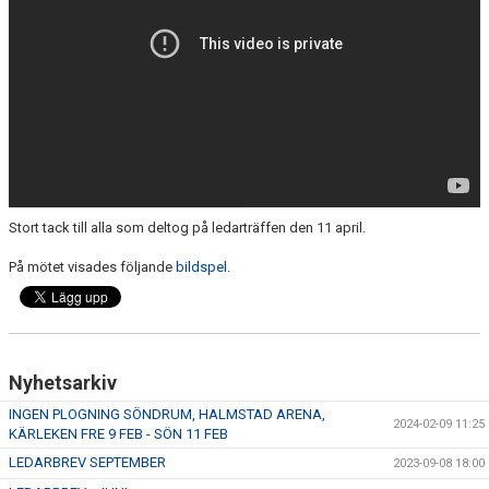
LEDARGUIDER
FÖRSÄKRING FOLKSAM
BOKA SAMLINGSLOKAL, FOTBOLLSPLANER & OMKLÄDNING
NIVÅANPASSNING BK ASTRIO
Stort tack till alla som deltog på ledarträffen den 11 april.
På mötet visades följande
bildspel
.
Nyhetsarkiv
INGEN PLOGNING SÖNDRUM, HALMSTAD ARENA,
2024-02-09 11:25
KÄRLEKEN FRE 9 FEB - SÖN 11 FEB
LEDARBREV SEPTEMBER
2023-09-08 18:00