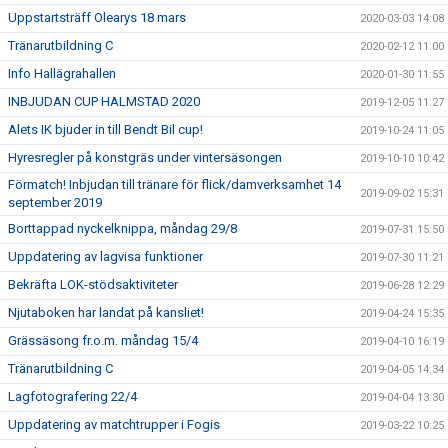
Uppstartsträff Olearys 18 mars
2020-03-03 14:08
Tränarutbildning C
2020-02-12 11:00
Info Hallägrahallen
2020-01-30 11:55
INBJUDAN CUP HALMSTAD 2020
2019-12-05 11:27
Alets IK bjuder in till Bendt Bil cup!
2019-10-24 11:05
Hyresregler på konstgräs under vintersäsongen
2019-10-10 10:42
Förmatch! Inbjudan till tränare för flick/damverksamhet 14
2019-09-02 15:31
september 2019
Borttappad nyckelknippa, måndag 29/8
2019-07-31 15:50
Uppdatering av lagvisa funktioner
2019-07-30 11:21
Bekräfta LOK-stödsaktiviteter
2019-06-28 12:29
Njutaboken har landat på kansliet!
2019-04-24 15:35
Grässäsong fr.o.m. måndag 15/4
2019-04-10 16:19
Tränarutbildning C
2019-04-05 14:34
Lagfotografering 22/4
2019-04-04 13:30
Uppdatering av matchtrupper i Fogis
2019-03-22 10:25