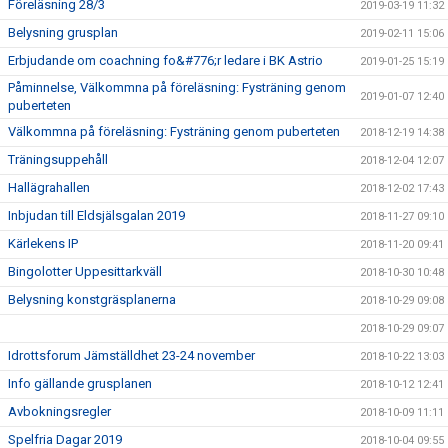
Föreläsning 28/3
2019-03-19 11:32
Belysning grusplan
2019-02-11 15:06
Erbjudande om coachning fo&#776;r ledare i BK Astrio
2019-01-25 15:19
Påminnelse, Välkommna på föreläsning: Fysträning genom
2019-01-07 12:40
puberteten
Välkommna på föreläsning: Fysträning genom puberteten
2018-12-19 14:38
Träningsuppehåll
2018-12-04 12:07
Hallägrahallen
2018-12-02 17:43
Inbjudan till Eldsjälsgalan 2019
2018-11-27 09:10
Kärlekens IP
2018-11-20 09:41
Bingolotter Uppesittarkväll
2018-10-30 10:48
Belysning konstgräsplanerna
2018-10-29 09:08
2018-10-29 09:07
Idrottsforum Jämställdhet 23-24 november
2018-10-22 13:03
Info gällande grusplanen
2018-10-12 12:41
Avbokningsregler
2018-10-09 11:11
Spelfria Dagar 2019
2018-10-04 09:55