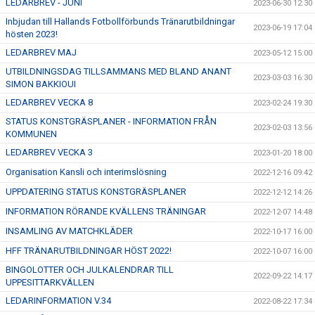
LEDARBREV - JUNI
2023-06-30 12:30
Inbjudan till Hallands Fotbollförbunds Tränarutbildningar
2023-06-19 17:04
hösten 2023!
LEDARBREV MAJ
2023-05-12 15:00
UTBILDNINGSDAG TILLSAMMANS MED BLAND ANANT
2023-03-03 16:30
SIMON BAKKIOUI
LEDARBREV VECKA 8
2023-02-24 19:30
STATUS KONSTGRÄSPLANER - INFORMATION FRÅN
2023-02-03 13:56
KOMMUNEN
LEDARBREV VECKA 3
2023-01-20 18:00
Organisation Kansli och interimslösning
2022-12-16 09:42
UPPDATERING STATUS KONSTGRÄSPLANER
2022-12-12 14:26
INFORMATION RÖRANDE KVÄLLENS TRÄNINGAR
2022-12-07 14:48
INSAMLING AV MATCHKLÄDER
2022-10-17 16:00
HFF TRÄNARUTBILDNINGAR HÖST 2022!
2022-10-07 16:00
BINGOLOTTER OCH JULKALENDRAR TILL
2022-09-22 14:17
UPPESITTARKVÄLLEN
LEDARINFORMATION V.34
2022-08-22 17:34