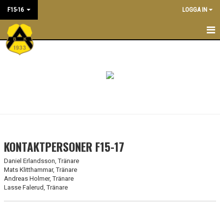
F15-16
LOGGA IN
F15-16
KALENDER
BILDGALLERI
KONTAKT
MATCHER
KONTAKTPERSONER F15-17
Daniel Erlandsson, Tränare
Mats Klitthammar, Tränare
Andreas Holmer, Tränare
Lasse Falerud, Tränare