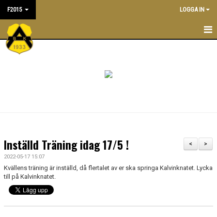
F2015
LOGGA IN
F2015
NYHETER
TRÄNINGSTIDER
KALENDER
TRUPPEN
Inställd Träning idag 17/5 !
<
>
LEDARE/TRÄNARE
2022-05-17 15:07
Kvällens träning är inställd, då flertalet av er ska springa Kalvinknatet. Lycka
MATCHER
till på Kalvinknatet.
BILDGALLERI
DOKUMENT