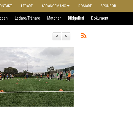
ONTAKT
LEDARE
ARRANGEMANG
DOMARE
SPONSOR
uppen
Ledare/Tränare
Matcher
Bildgalleri
Dokument
<
>