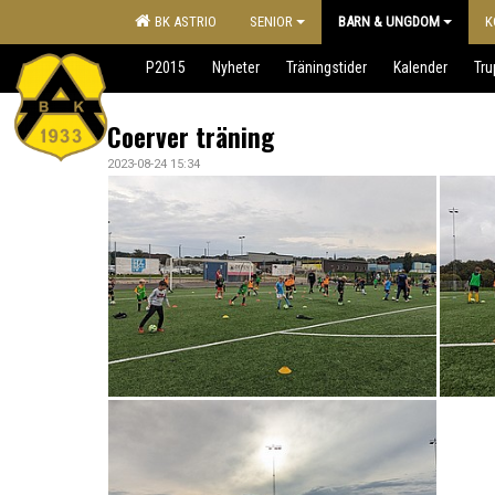
BK ASTRIO
SENIOR
BARN & UNGDOM
K
P2015
Nyheter
Träningstider
Kalender
Tr
Coerver träning
2023-08-24 15:34