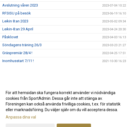
Avslutning våren 2023
2023-07-04 10:22
RFSISU på besök
2023-06-19 16:10
Leikin 8:an 2023
2023-05-02 09:34
Leikin-8:an 29 April
2023-04-24 20:30
Påsklovet
2023-04-03 16:13
Söndagens träning 26/3
2023-03-23 21:27
Gräspremiär 28/4 !
2022-04-25 17:51
Inomhusstart 7/11 !
2021-10-30 16:23
För att hemsidan ska fungera korrekt använder vi nödvändiga
cookies från SportAdmin. Dessa går inte att stänga av.
Föreningen kan också använda frivilliga cookies, t.ex. för statistik
eller marknadsföring. Du väljer själv om du vill acceptera dessa.
Anpassa dina val
Cookie-inställningar
Gå till Webbversion