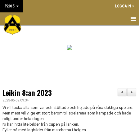
P2015
LOGGA IN
P2015
NYHETER
TRÄNINGSTIDER
KALENDER
TRUPPEN
Leikin 8:an 2023
<
>
LEDARE/TRÄNARE
2023-05-02 09:34
Vi vill tacka alla som var och stöttade och hejade på våra duktiga spelare.
MATCHER
Men mest vill vi ge ett stort beröm till spelarena som kämpade och hade
roligt under hela dagen.
Ni kan hitta lite bilder från cupen på länken.
BILDGALLERI
Fyller på med lagbilder från matcherna i helgen.
DOKUMENT