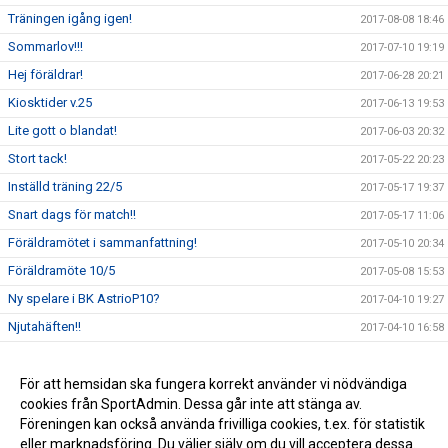
Träningen igång igen!
2017-08-08 18:46
Sommarlov!!!
2017-07-10 19:19
Hej föräldrar!
2017-06-28 20:21
Kiosktider v.25
2017-06-13 19:53
Lite gott o blandat!
2017-06-03 20:32
Stort tack!
2017-05-22 20:23
Inställd träning 22/5
2017-05-17 19:37
Snart dags för match!!
2017-05-17 11:06
Föräldramötet i sammanfattning!
2017-05-10 20:34
Föräldramöte 10/5
2017-05-08 15:53
Ny spelare i BK AstrioP10?
2017-04-10 19:27
Njutahäften!!
2017-04-10 16:58
Utomhusstart 2017!
2017-04-10 16:47
God jul och Gott nytt år
För att hemsidan ska fungera korrekt använder vi nödvändiga
2016-12-23 12:33
cookies från SportAdmin. Dessa går inte att stänga av.
Inomhusstart 2016
2016-08-01 17:12
Föreningen kan också använda frivilliga cookies, t.ex. för statistik
eller marknadsföring. Du väljer själv om du vill acceptera dessa.