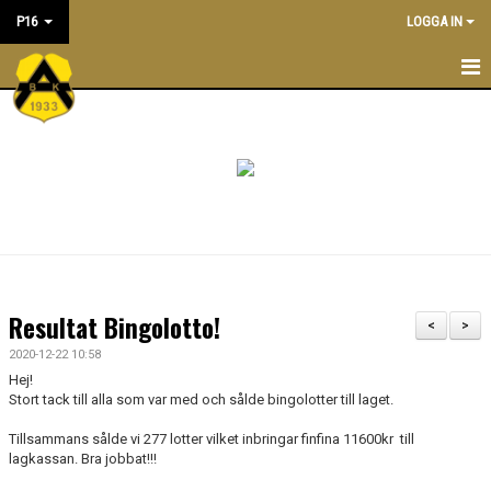
P16
LOGGA IN
P16
NYHETER
KALENDER
TRÄNINGSTIDER
TRUPPEN
Resultat Bingolotto!
<
>
LEDARE
2020-12-22 10:58
Hej!
DOKUMENT
Stort tack till alla som var med och sålde bingolotter till laget.
Tillsammans sålde vi 277 lotter vilket inbringar finfina 11600kr till
BILDGALLERI/ POOLSPELSREFERAT
lagkassan. Bra jobbat!!!
ÖVERGÅNGSPOLICY