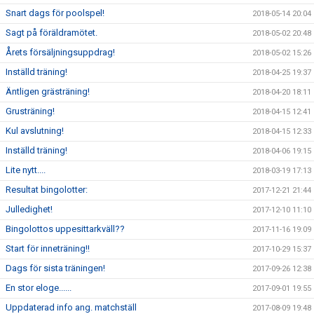
Snart dags för poolspel!
2018-05-14 20:04
Sagt på föräldramötet.
2018-05-02 20:48
Årets försäljningsuppdrag!
2018-05-02 15:26
Inställd träning!
2018-04-25 19:37
Äntligen grästräning!
2018-04-20 18:11
Grusträning!
2018-04-15 12:41
Kul avslutning!
2018-04-15 12:33
Inställd träning!
2018-04-06 19:15
Lite nytt....
2018-03-19 17:13
Resultat bingolotter:
2017-12-21 21:44
Julledighet!
2017-12-10 11:10
Bingolottos uppesittarkväll??
2017-11-16 19:09
Start för inneträning!!
2017-10-29 15:37
Dags för sista träningen!
2017-09-26 12:38
En stor eloge......
2017-09-01 19:55
Uppdaterad info ang. matchställ
2017-08-09 19:48