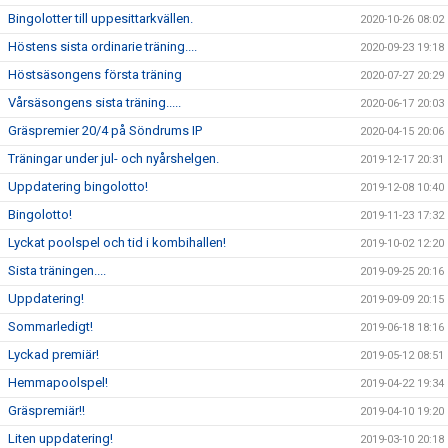
Bingolotter till uppesittarkvällen.
2020-10-26 08:02
Höstens sista ordinarie träning....
2020-09-23 19:18
Höstsäsongens första träning
2020-07-27 20:29
Vårsäsongens sista träning.....
2020-06-17 20:03
Gräspremier 20/4 på Söndrums IP
2020-04-15 20:06
Träningar under jul- och nyårshelgen.
2019-12-17 20:31
Uppdatering bingolotto!
2019-12-08 10:40
Bingolotto!
2019-11-23 17:32
Lyckat poolspel och tid i kombihallen!
2019-10-02 12:20
Sista träningen....
2019-09-25 20:16
Uppdatering!
2019-09-09 20:15
Sommarledigt!
2019-06-18 18:16
Lyckad premiär!
2019-05-12 08:51
Hemmapoolspel!
2019-04-22 19:34
Gräspremiär!!
2019-04-10 19:20
Liten uppdatering!
2019-03-10 20:18