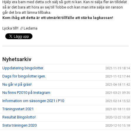
Hjälp era barn med detta och sälj så gott ni kan. Kan ni sälja fler än tilldelat
så är det bara att höra av sej till Tobbe och kan man inte sälja sin ranson
går det bra att lämna tillbaka.
Kom ihåg att detta är ett utmärkt tillfälle att stärka lagkassan!
Lycka till!! // Ledarna
Nyhetsarkiv
Uppdatering bingolotter.
2021-11-19 18:14
Dags för bingolotter igen.
2021-11-12 17:44
Nu går vi på gräs!
2021-04-18 11:42
Nu finns P2010 på Instagram
2021-03-21 09:35
Information om säsongen 2021 i P10
2021-02-14 15:52
Träningsstart 2021
2021-01-18 11:03
Resultat Bingolotto!
2020-12-22 10:58
Sista träningen 2020
2020-12-10 15:18