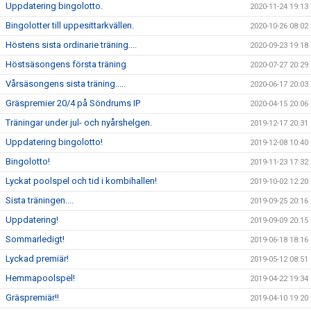
Uppdatering bingolotto.
2020-11-24 19:13
Bingolotter till uppesittarkvällen.
2020-10-26 08:02
Höstens sista ordinarie träning....
2020-09-23 19:18
Höstsäsongens första träning
2020-07-27 20:29
Vårsäsongens sista träning.....
2020-06-17 20:03
Gräspremier 20/4 på Söndrums IP
2020-04-15 20:06
Träningar under jul- och nyårshelgen.
2019-12-17 20:31
Uppdatering bingolotto!
2019-12-08 10:40
Bingolotto!
2019-11-23 17:32
Lyckat poolspel och tid i kombihallen!
2019-10-02 12:20
Sista träningen....
2019-09-25 20:16
Uppdatering!
2019-09-09 20:15
Sommarledigt!
2019-06-18 18:16
Lyckad premiär!
2019-05-12 08:51
Hemmapoolspel!
2019-04-22 19:34
Gräspremiär!!
2019-04-10 19:20