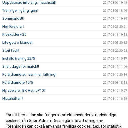
Uppdaterad info ang. matchställ
2017-08-09 19:48
Träningen igång igen!
2017-08-08 18:46
Sommarlov!!!
2017-07-10 19:19
Hej föräldrar!
2017-06-28 20:21
Kiosktider v.25
2017-06-13 19:53
Lite gott o blandat!
2017-06-03 20:32
Stort tack!
2017-05-22 20:23
Inställd träning 22/5
2017-05-17 19:37
Snart dags för match!!
2017-05-17 11:06
Föräldramötet i sammanfattning!
2017-05-10 20:34
Föräldramöte 10/5
2017-05-08 15:53
Ny spelare i BK AstrioP10?
2017-04-10 19:27
Njutahäften!!
2017-04-10 16:58
Utomhusstart 2017!
2017-04-10 16:47
God jul och Gott nytt år
För att hemsidan ska fungera korrekt använder vi nödvändiga
2016-12-23 12:33
cookies från SportAdmin. Dessa går inte att stänga av.
Inomhusstart 2016
2016-08-01 17:12
Föreningen kan också använda frivilliga cookies, t.ex. för statistik