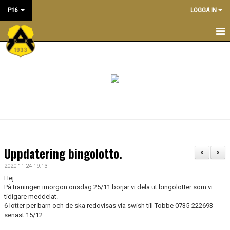
P16
LOGGA IN
P16
NYHETER
KALENDER
TRÄNINGSTIDER
TRUPPEN
Uppdatering bingolotto.
<
>
LEDARE
2020-11-24 19:13
Hej.
DOKUMENT
På träningen imorgon onsdag 25/11 börjar vi dela ut bingolotter som vi
tidigare meddelat.
6 lotter per barn och de ska redovisas via swish till Tobbe 0735-222693
BILDGALLERI/ POOLSPELSREFERAT
senast 15/12.
ÖVERGÅNGSPOLICY