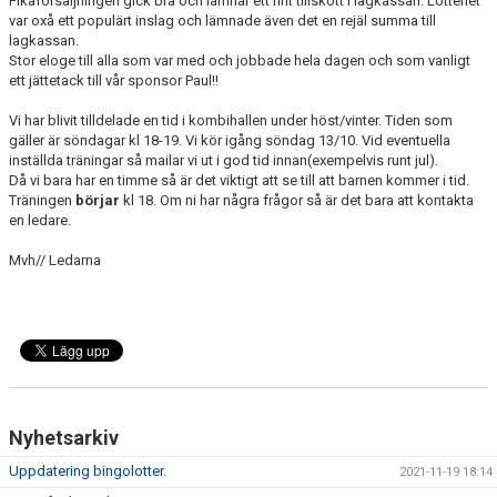
Fikaförsäljningen gick bra och lämnar ett fint tillskott i lagkassan. Lotteriet
var oxå ett populärt inslag och lämnade även det en rejäl summa till
lagkassan.
Stor eloge till alla som var med och jobbade hela dagen och som vanligt
ett jättetack till vår sponsor Paul!!
Vi har blivit tilldelade en tid i kombihallen under höst/vinter. Tiden som
gäller är söndagar kl 18-19. Vi kör igång söndag 13/10. Vid eventuella
inställda träningar så mailar vi ut i god tid innan(exempelvis runt jul).
Då vi bara har en timme så är det viktigt att se till att barnen kommer i tid.
Träningen
börjar
kl 18. Om ni har några frågor så är det bara att kontakta
en ledare.
Mvh// Ledarna
Nyhetsarkiv
Uppdatering bingolotter.
2021-11-19 18:14