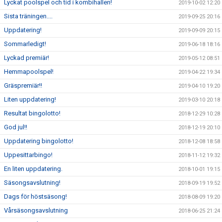
Lyckat poolspel och tid i kombihallen!
2019-10-02 12:20
Sista träningen....
2019-09-25 20:16
Uppdatering!
2019-09-09 20:15
Sommarledigt!
2019-06-18 18:16
Lyckad premiär!
2019-05-12 08:51
Hemmapoolspel!
2019-04-22 19:34
Gräspremiär!!
2019-04-10 19:20
Liten uppdatering!
2019-03-10 20:18
Resultat bingolotto!
2018-12-29 10:28
God jul!!
2018-12-19 20:10
Uppdatering bingolotto!
2018-12-08 18:58
Uppesittarbingo!
2018-11-12 19:32
En liten uppdatering.
2018-10-01 19:15
Säsongsavslutning!
2018-09-19 19:52
Dags för höstsäsong!
2018-08-09 19:20
Vårsäsongsavslutning
2018-06-25 21:24