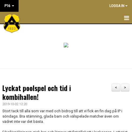
P16
LOGGA IN
P16
NYHETER
KALENDER
TRÄNINGSTIDER
TRUPPEN
Lyckat poolspel och tid i
<
>
LEDARE
kombihallen!
2019-10-02 12:20
DOKUMENT
Stort tack till alla som var med och bidrog till att vi fick en fin dag på IP i
söndags. Bra stämning, glada barn och välspelade matcher även om
BILDGALLERI/ POOLSPELSREFERAT
vädret inte var det bästa.
ÖVERGÅNGSPOLICY