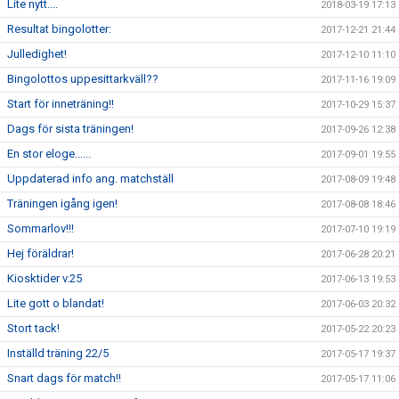
Lite nytt....
2018-03-19 17:13
Resultat bingolotter:
2017-12-21 21:44
Julledighet!
2017-12-10 11:10
Bingolottos uppesittarkväll??
2017-11-16 19:09
Start för inneträning!!
2017-10-29 15:37
Dags för sista träningen!
2017-09-26 12:38
En stor eloge......
2017-09-01 19:55
Uppdaterad info ang. matchställ
2017-08-09 19:48
Träningen igång igen!
2017-08-08 18:46
Sommarlov!!!
2017-07-10 19:19
Hej föräldrar!
2017-06-28 20:21
Kiosktider v.25
2017-06-13 19:53
Lite gott o blandat!
2017-06-03 20:32
Stort tack!
2017-05-22 20:23
Inställd träning 22/5
2017-05-17 19:37
Snart dags för match!!
2017-05-17 11:06