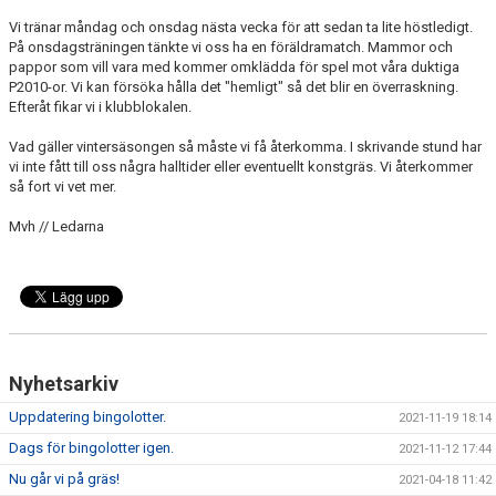
Vi tränar måndag och onsdag nästa vecka för att sedan ta lite höstledigt.
På onsdagsträningen tänkte vi oss ha en föräldramatch. Mammor och
pappor som vill vara med kommer omklädda för spel mot våra duktiga
P2010-or. Vi kan försöka hålla det "hemligt" så det blir en överraskning.
Efteråt fikar vi i klubblokalen.
Vad gäller vintersäsongen så måste vi få återkomma. I skrivande stund har
vi inte fått till oss några halltider eller eventuellt konstgräs. Vi återkommer
så fort vi vet mer.
Mvh // Ledarna
Nyhetsarkiv
Uppdatering bingolotter.
2021-11-19 18:14
Dags för bingolotter igen.
2021-11-12 17:44
Nu går vi på gräs!
2021-04-18 11:42