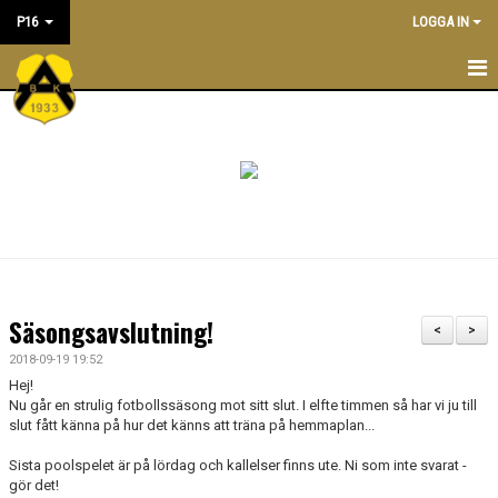
P16
LOGGA IN
P16
NYHETER
KALENDER
TRÄNINGSTIDER
TRUPPEN
Säsongsavslutning!
<
>
LEDARE
2018-09-19 19:52
Hej!
DOKUMENT
Nu går en strulig fotbollssäsong mot sitt slut. I elfte timmen så har vi ju till
slut fått känna på hur det känns att träna på hemmaplan...
BILDGALLERI/ POOLSPELSREFERAT
Sista poolspelet är på lördag och kallelser finns ute. Ni som inte svarat -
gör det!
ÖVERGÅNGSPOLICY