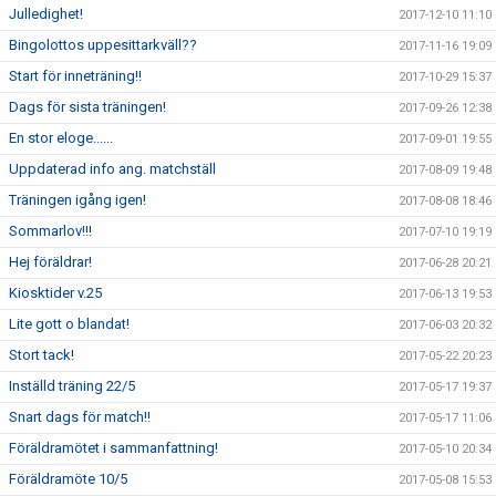
Julledighet!
2017-12-10 11:10
Bingolottos uppesittarkväll??
2017-11-16 19:09
Start för inneträning!!
2017-10-29 15:37
Dags för sista träningen!
2017-09-26 12:38
En stor eloge......
2017-09-01 19:55
Uppdaterad info ang. matchställ
2017-08-09 19:48
Träningen igång igen!
2017-08-08 18:46
Sommarlov!!!
2017-07-10 19:19
Hej föräldrar!
2017-06-28 20:21
Kiosktider v.25
2017-06-13 19:53
Lite gott o blandat!
2017-06-03 20:32
Stort tack!
2017-05-22 20:23
Inställd träning 22/5
2017-05-17 19:37
Snart dags för match!!
2017-05-17 11:06
Föräldramötet i sammanfattning!
2017-05-10 20:34
Föräldramöte 10/5
2017-05-08 15:53