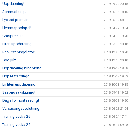
Uppdatering!
2019-09-09 20:15
Sommarledigt!
2019-06-18 18:16
Lyckad premiär!
2019-05-12 08:51
Hemmapoolspel!
2019-04-22 19:34
Gräspremiär!!
2019-04-10 19:20
Liten uppdatering!
2019-03-10 20:18
Resultat bingolotto!
2018-12-29 10:28
God jul!!
2018-12-19 20:10
Uppdatering bingolotto!
2018-12-08 18:58
Uppesittarbingo!
2018-11-12 19:32
En liten uppdatering.
2018-10-01 19:15
Säsongsavslutning!
2018-09-19 19:52
Dags för höstsäsong!
2018-08-09 19:20
Vårsäsongsavslutning
2018-06-25 21:24
Träning vecka 26
2018-06-24 17:41
Träning vecka 25
2018-06-17 09:08