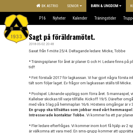
BK ASTRIO
SENIOR
BARN & UNGDOM
K
P16
Nyheter
Kalender
Träningstider
Trupp
Sagt på föräldramötet.
2018-05-02 20:48
Saxat från f-möte 25/4. Deltagande ledare: Micke, Tobbe
* Träningsplaner för året är planer G och H. Ledare finns på pl
tid!!
* Fint förstaår 2017 för lagkassan. Vi har gjort några första ink
tält som följer laget. Ev frågor om lagkassan ställs till Micke.
* Poolspel. Liknande upplägg som förra året. 5-mannaspel, vi
Kallelser skickas till varje tillfälle. Kickoff 19/5. Därefter o
med våra 5 lag på hemmaplan 16/6. Höstens omgångar är v 33,
En grupp ska tillsättas som jobbar med vårt hemmaspel
Intresserade kontaktar Tobbe.
Vi kommer ha ett par plane
* Fler ledare efterfrågas. Vi kommer inom kort få hjälp av 2 sp
är välkomna att vara med. En sms-grupp kommer att upprätta