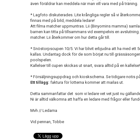
även föräldrar kan meddela när man vill vara med på träning.
* Lagfoto diskuterades. Lite krångliga regler så vi återkom
finnas med på bild, meddela ledare!
Att filma matcher uppmuntras. Lii (Binyomins mamma) samla
barnen kan titta på tillsammans vid exempelvis en avslutning.
matcher. Lii återkommer om hur detta går till.
* Snöstorpscupen 10/5. Vi har blivit erbjudna att ha med ett 
kallas. Undantag dock för de som börjat nu till grässäsongen. N
poolspelen.
Kallelser till cupen skickas ut snart, svara alltid på en kallelse!
* Försäljningsuppdrag och kioskschema. Se tidigare notis p
Ett tillägg:
faktura för lotterna kommer att mailas ut.
Detta sammanfattar det som vi ledare vet vet just nu gällan
Ni är alltid välkomna att haffa en ledare med frågor eller fund
Mvh // Ledarna
Vid pennan, Tobbe