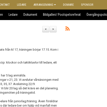
ONTAKT
LEDARE
ARRANGEMANG
DOMARE
SPONSOR
en
Ledare
Dokument
Bildgalleri/ Poolspelsreferat
Övergångspoli
<
>
ats från kl 17, träningen börjar 17.15. Kom i
öp: klockor och taktiktavlor till ledare, ett
 har 5 lag anmälda.
mgångar v 21, 23. Vi avslutar vårsäsongen med
 35, 37. Avslutning 22/9.
. Vi blir 20 lag så det krävs en del planering.
ringsmöten på träningstid.
elare från juniorlag/träning. Även föräldrar
s där ledare ber om hjälp vid manfall men