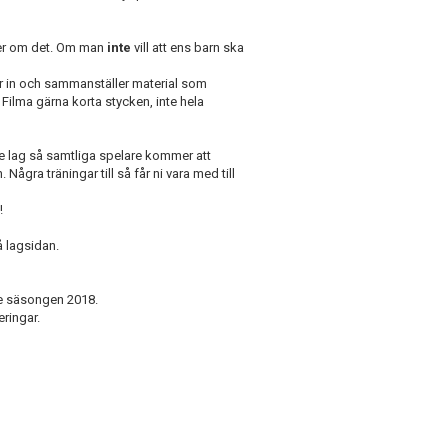
mer om det. Om man
inte
vill att ens barn ska
r in och sammanställer material som
 Filma gärna korta stycken, inte hela
5e lag så samtliga spelare kommer att
ågra träningar till så får ni vara med till
!
å lagsidan.
de säsongen 2018.
eringar.