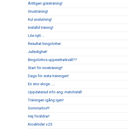
Äntligen grästräning!
Grusträning!
Kul avslutning!
Inställd träning!
Lite nytt....
Resultat bingolotter:
Julledighet!
Bingolottos uppesittarkväll??
Start för inneträning!!
Dags för sista träningen!
En stor eloge......
Uppdaterad info ang. matchställ
Träningen igång igen!
Sommarlov!!!
Hej föräldrar!
Kiosktider v.25