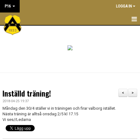
P16
LOGGA IN
P16
NYHETER
KALENDER
TRÄNINGSTIDER
TRUPPEN
Inställd träning!
<
>
LEDARE
2018-04-25 19:37
Måndag den 30/4 ställer vi in träningen och firar valborg istället.
DOKUMENT
Nästa träning är alltså onsdag 2/5 kl 17.15
Vi ses//Ledarna
BILDGALLERI/ POOLSPELSREFERAT
ÖVERGÅNGSPOLICY