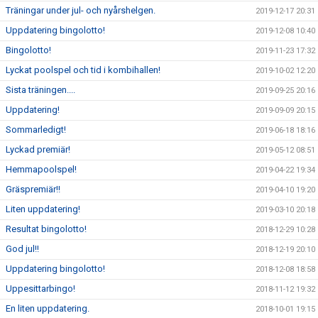
Träningar under jul- och nyårshelgen.
2019-12-17 20:31
Uppdatering bingolotto!
2019-12-08 10:40
Bingolotto!
2019-11-23 17:32
Lyckat poolspel och tid i kombihallen!
2019-10-02 12:20
Sista träningen....
2019-09-25 20:16
Uppdatering!
2019-09-09 20:15
Sommarledigt!
2019-06-18 18:16
Lyckad premiär!
2019-05-12 08:51
Hemmapoolspel!
2019-04-22 19:34
Gräspremiär!!
2019-04-10 19:20
Liten uppdatering!
2019-03-10 20:18
Resultat bingolotto!
2018-12-29 10:28
God jul!!
2018-12-19 20:10
Uppdatering bingolotto!
2018-12-08 18:58
Uppesittarbingo!
2018-11-12 19:32
En liten uppdatering.
2018-10-01 19:15