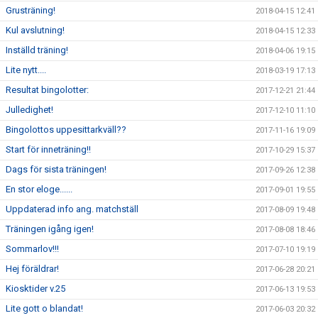
Grusträning!
2018-04-15 12:41
Kul avslutning!
2018-04-15 12:33
Inställd träning!
2018-04-06 19:15
Lite nytt....
2018-03-19 17:13
Resultat bingolotter:
2017-12-21 21:44
Julledighet!
2017-12-10 11:10
Bingolottos uppesittarkväll??
2017-11-16 19:09
Start för inneträning!!
2017-10-29 15:37
Dags för sista träningen!
2017-09-26 12:38
En stor eloge......
2017-09-01 19:55
Uppdaterad info ang. matchställ
2017-08-09 19:48
Träningen igång igen!
2017-08-08 18:46
Sommarlov!!!
2017-07-10 19:19
Hej föräldrar!
2017-06-28 20:21
Kiosktider v.25
2017-06-13 19:53
Lite gott o blandat!
2017-06-03 20:32