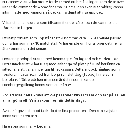
Nu känner vi att vi har större fördelar med att behålla lagen som de är även
under de kommande 4 omgångarna. Killarna, och även ni föräldrar, känns
intrimmade med varandra så det känns dumt att riva upp det.
Vi har ett antal spelare som tillkommit under våren och de kommer att
fördelas in i lagen.
Ett litet problem som uppstår är att vi kommer vara 13-14 spelare per lag
och vi har som max 10 matchställ. Vi har en ide om hur vi löser det men vi
återkommer om det senare.
Höstens poolspel startar med hemmaspel för lag röd och vit den 13/8.
Detta innebär att vi har 8 lag med anhöriga på plats på IP så här finns en
jättechans att tjäna in pengar till lagkassan! Detta är dock nånting som ni
föräldrar måste fixa med från början till slut. Jag (Tobbe) finns som
bollplank i förberedelser men sen är det ni som fixar det.
Hamburgergrillning känns som ett måste!!
För att lösa detta krävs att 2-4 personer kliver fram och tar på sej en
arrangörsroll. Vi återkommer när det är dags.
Avslutningsvis ett stort tack för den fina presenten!!! Den ska avnjutas
innan sommaren är slut!!
Ha en bra sommar // Ledarna