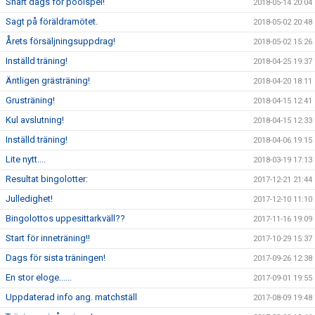
Snart dags för poolspel!
2018-05-14 20:04
Sagt på föräldramötet.
2018-05-02 20:48
Årets försäljningsuppdrag!
2018-05-02 15:26
Inställd träning!
2018-04-25 19:37
Äntligen grästräning!
2018-04-20 18:11
Grusträning!
2018-04-15 12:41
Kul avslutning!
2018-04-15 12:33
Inställd träning!
2018-04-06 19:15
Lite nytt....
2018-03-19 17:13
Resultat bingolotter:
2017-12-21 21:44
Julledighet!
2017-12-10 11:10
Bingolottos uppesittarkväll??
2017-11-16 19:09
Start för inneträning!!
2017-10-29 15:37
Dags för sista träningen!
2017-09-26 12:38
En stor eloge......
2017-09-01 19:55
Uppdaterad info ang. matchställ
2017-08-09 19:48