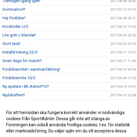
Träningen igång igen!
2017-08-08 18:46
Sommarlov!!!
2017-07-10 19:19
Hej föräldrar!
2017-06-28 20:21
Kiosktider v.25
2017-06-13 19:53
Lite gott o blandat!
2017-06-03 20:32
Stort tack!
2017-05-22 20:23
Inställd träning 22/5
2017-05-17 19:37
Snart dags för match!!
2017-05-17 11:06
Föräldramötet i sammanfattning!
2017-05-10 20:34
Föräldramöte 10/5
2017-05-08 15:53
Ny spelare i BK AstrioP10?
2017-04-10 19:27
Njutahäften!!
2017-04-10 16:58
Utomhusstart 2017!
2017-04-10 16:47
God jul och Gott nytt år
För att hemsidan ska fungera korrekt använder vi nödvändiga
2016-12-23 12:33
cookies från SportAdmin. Dessa går inte att stänga av.
Inomhusstart 2016
2016-08-01 17:12
Föreningen kan också använda frivilliga cookies, t.ex. för statistik
eller marknadsföring. Du väljer själv om du vill acceptera dessa.