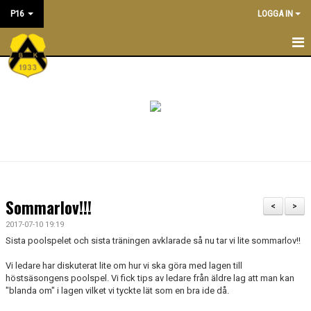
P16
LOGGA IN
P16
NYHETER
KALENDER
TRÄNINGSTIDER
TRUPPEN
Sommarlov!!!
<
>
LEDARE
2017-07-10 19:19
Sista poolspelet och sista träningen avklarade så nu tar vi lite sommarlov!!
DOKUMENT
Vi ledare har diskuterat lite om hur vi ska göra med lagen till
höstsäsongens poolspel. Vi fick tips av ledare från äldre lag att man kan
BILDGALLERI/ POOLSPELSREFERAT
"blanda om" i lagen vilket vi tyckte lät som en bra ide då.
ÖVERGÅNGSPOLICY