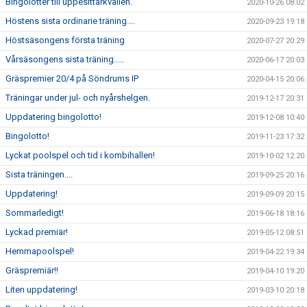
Bingolotter till uppesittarkvällen.
2020-10-26 08:02
Höstens sista ordinarie träning....
2020-09-23 19:18
Höstsäsongens första träning
2020-07-27 20:29
Vårsäsongens sista träning.....
2020-06-17 20:03
Gräspremier 20/4 på Söndrums IP
2020-04-15 20:06
Träningar under jul- och nyårshelgen.
2019-12-17 20:31
Uppdatering bingolotto!
2019-12-08 10:40
Bingolotto!
2019-11-23 17:32
Lyckat poolspel och tid i kombihallen!
2019-10-02 12:20
Sista träningen....
2019-09-25 20:16
Uppdatering!
2019-09-09 20:15
Sommarledigt!
2019-06-18 18:16
Lyckad premiär!
2019-05-12 08:51
Hemmapoolspel!
2019-04-22 19:34
Gräspremiär!!
2019-04-10 19:20
Liten uppdatering!
2019-03-10 20:18