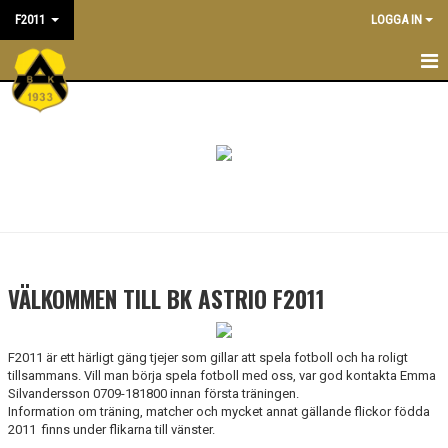
F2011
LOGGA IN
F2011
NYHETER
KALENDER
TRÄNARE/LEDARE
TRUPPEN
VÄLKOMMEN TILL BK ASTRIO F2011
MATCHER
F2011 är ett härligt gäng tjejer som gillar att spela fotboll och ha roligt
BILDGALLERI
tillsammans. Vill man börja spela fotboll med oss, var god kontakta Emma
Silvandersson 0709-181800 innan första träningen.
DOKUMENT
Information om träning, matcher och mycket annat gällande flickor födda
2011 finns under flikarna till vänster.
ÖVERGÅNGSPOLICY