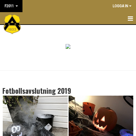
F2011
LOGGA IN
F2011
NYHETER
KALENDER
TRÄNARE/LEDARE
TRUPPEN
Fotbollsavslutning 2019
MATCHER
BILDGALLERI
DOKUMENT
ÖVERGÅNGSPOLICY