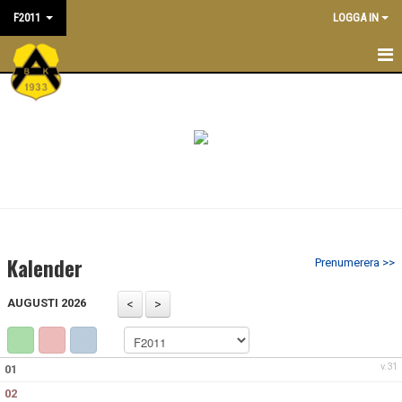
F2011
LOGGA IN
F2011
NYHETER
KALENDER
TRÄNARE/LEDARE
TRUPPEN
Kalender
Prenumerera >>
MATCHER
AUGUSTI 2026
BILDGALLERI
DOKUMENT
v.31
01
02
ÖVERGÅNGSPOLICY