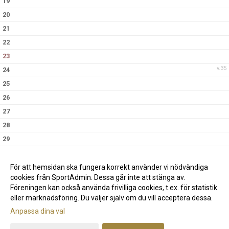
19
20
21
22
23
v.35
24
25
26
27
28
29
30
v.36
31
För att hemsidan ska fungera korrekt använder vi nödvändiga
cookies från SportAdmin. Dessa går inte att stänga av.
Föreningen kan också använda frivilliga cookies, t.ex. för statistik
eller marknadsföring. Du väljer själv om du vill acceptera dessa.
Anpassa dina val
Cookie-inställningar
Gå till Webbversion