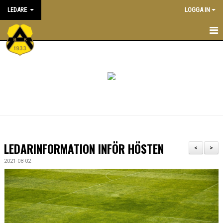
LEDARE
LOGGA IN
STARTSIDA
ATT VARA LEDARE I BK ASTRIO
NYHETER
KALENDER
ALLA LEDARE
LEDARINFORMATION INFÖR HÖSTEN
<
>
INRIKTNING OCH RIKTLINJER
2021-08-02
EKONOMIPOLICY
UTBILDNING
DOKUMENTBANK