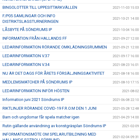
BINGOLOTTER TILL UPPESITTARKVÄLLEN
2021-11-03 15:03
F/P05 SAMLINGAR OCH INFO
2021-10-21 14:00
DISTRIKTSLAGSTURNERINGEN
LÅSBYTE PÅ SÖNDRUMS IP
2021-10-04 16:00
INFORMATION FRÅN HALLANDS FF
2021-09-27 12:00
LEDARINFORMATION RÖRANDE OMKLÄDNINGSRUMMEN
2021-09-21 12:00
LEDARINFORMATION V.37
2021-09-17 16:00
LEDARINFORMATION V.34
2021-08-23 16:01
NU ÄR DET DAGS FÖR ÅRETS FÖRSÄLJNINGSAKTIVITET
2021-08-18 16:00
MEDLEMSMATCHER PÅ SÖNDRUMS IP
2021-08-10 17:15
LEDARINFORMATION INFÖR HÖSTEN
2021-08-02
Information juni 2021 Söndrums IP
2021-06-08 22:10
RIKTLINJER RÖRANDE COVID-19 F.R.O.M DEN 1 JUNI
2021-05-28 12:48
Barn och ungdomar får spela matcher igen
2021-04-29 14:00
Rutin gällande användning av konstgräsplan Söndrums IP
2021-02-09
INFORMATIONSMÖTE OM SPELARUTBILDNING MED
2021-02-04 09:31
HALLANDS FOTBOLLFÖRBUND