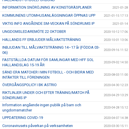
INFORMATION SNÖRÖJNING AV KONSTGRÄSPLANER
2021-01-28
KOMMUNENS UTOMHUSANLÄGGNINGAR ÖPPNAS UPP
2021-01-15 17:13
VIKTIG INFO ANGÅENDE SM-VECKAN PÅ SÖNDRUMS IP
2021-01-14
UNGDOMSLEDAREMÖTE 22 OKTOBER
2020-10-12 17:06
HALLANDS FF ERBJUDER MÅLVAKTSTRÄNING
2020-10-01 13:06
INBJUDAN TILL MÅLVAKTSTRÄNING 14–17 år (FÖDDA 03-
2020-09-16 11:52
06)
FASTSTÄLLDA DATUM FÖR SAMLINGAR MED HFF SOL
2020-09-02 14:50
HALLANDSLAG 15-19 ÅR
SÄND ERA MATCHER I MIN FOTBOLL - OCH BIDRA MED
2020-08-03 11:00
INTÄKTER TILL FÖRENINGEN
ÖVERGÅNGSPOLICY I BK ASTRIO
2020-04-30 12:23
RIKTLINJER UNDER OCH EFTER TRÄNING/MATCH PÅ
2020-04-29 13:29
SÖNDRUMS IP
Information angående ingen publik på barn och
2020-04-28 15:12
ungdomsmatcher
UPPDATERING COVID-19
2020-04-07 14:38
Coronavirusets påverkan på verksamheten
2020-03-30 15:11