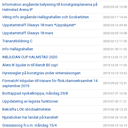
Information angående belysning till konstgräsplanerna på
2020-03-24 15:08
Halmstad Arena IP
Viktig info angående Hallägrahallen och Sockerbiten
2020-03-17 14:04
Uppstartsträff Olearys 18 mars *Uppskjutet*
2020-03-16 09:46
Uppstartsträff Olearys 18 mars
2020-03-03 14:08
Tränarutbildning C
2020-02-12 11:00
Info Hallägrahallen
2020-01-30 11:55
INBJUDAN CUP HALMSTAD 2020
2019-12-05 11:27
Alets IK bjuder in till Bendt Bil cup!
2019-10-24 11:05
Hyresregler på konstgräs under vintersäsongen
2019-10-10 10:42
Förmatch! Inbjudan till tränare för flick/damverksamhet 14
2019-09-02 15:31
september 2019
Borttappad nyckelknippa, måndag 29/8
2019-07-31 15:50
Uppdatering av lagvisa funktioner
2019-07-30 11:21
Bekräfta LOK-stödsaktiviteter
2019-06-28 12:29
Njutaboken har landat på kansliet!
2019-04-24 15:35
Grässäsong fr.o.m. måndag 15/4
2019-04-10 16:19