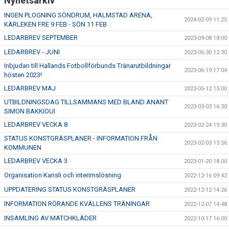
Nyhetsarkiv
INGEN PLOGNING SÖNDRUM, HALMSTAD ARENA,
2024-02-09 11:25
KÄRLEKEN FRE 9 FEB - SÖN 11 FEB
LEDARBREV SEPTEMBER
2023-09-08 18:00
LEDARBREV - JUNI
2023-06-30 12:30
Inbjudan till Hallands Fotbollförbunds Tränarutbildningar
2023-06-19 17:04
hösten 2023!
LEDARBREV MAJ
2023-05-12 15:00
UTBILDNINGSDAG TILLSAMMANS MED BLAND ANANT
2023-03-03 16:30
SIMON BAKKIOUI
LEDARBREV VECKA 8
2023-02-24 19:30
STATUS KONSTGRÄSPLANER - INFORMATION FRÅN
2023-02-03 13:56
KOMMUNEN
LEDARBREV VECKA 3
2023-01-20 18:00
Organisation Kansli och interimslösning
2022-12-16 09:42
UPPDATERING STATUS KONSTGRÄSPLANER
2022-12-12 14:26
INFORMATION RÖRANDE KVÄLLENS TRÄNINGAR
2022-12-07 14:48
INSAMLING AV MATCHKLÄDER
2022-10-17 16:00