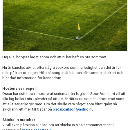
LEDARGUIDER
FÖRSÄKRING FOLKSAM
BOKA SAMLINGSLOKAL, FOTBOLLSPLANER & OMKLÄDNING
NIVÅANPASSNING BK ASTRIO
Hej alla, hoppas läget är bra och att ni har haft en bra sommar!
Nu är kansliet utvilat efter några veckors sommarledighet och det är full
rulle på kontoret igen. Höstsäsongen är här och här kommer lite kort och
blandad information för kännedom.
Höstens seriespel
Oscar har suttit och importerat serierna från fogis till SportAdmin, vi vill att
alla lag kollar i sin kalender så att det är rätt serie som är importerad samt
att alla serier ligger med. Om det skulle vara något som blivit galet så
skickar ni ett mejl till Oscar på
oscar.carlson@astrio.nu
.
Skicka in matcher
Vi vill även påminna alla lag om att skicka in sina hemmamatcher till