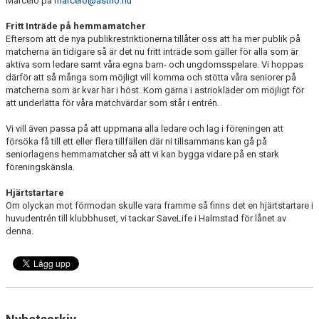
Marcelo på
marcelo@astrio.nu
Fritt Inträde på hemmamatcher
Eftersom att de nya publikrestriktionerna tillåter oss att ha mer publik på
matcherna än tidigare så är det nu fritt inträde som gäller för alla som är
aktiva som ledare samt våra egna barn- och ungdomsspelare. Vi hoppas
därför att så många som möjligt vill komma och stötta våra seniorer på
matcherna som är kvar här i höst. Kom gärna i astriokläder om möjligt för
att underlätta för våra matchvärdar som står i entrén.
Vi vill även passa på att uppmana alla ledare och lag i föreningen att
försöka få till ett eller flera tillfällen där ni tillsammans kan gå på
seniorlagens hemmamatcher så att vi kan bygga vidare på en stark
föreningskänsla.
Hjärtstartare
Om olyckan mot förmodan skulle vara framme så finns det en hjärtstartare i
huvudentrén till klubbhuset, vi tackar SaveLife i Halmstad för lånet av
denna.