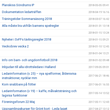
Planskiss Söndrums IP
2018-05-05 09:41
Dokumentation ledarträffen
2018-04-19 16:16
Träningstider Sommarsäsong 2018
2018-03-07 16:42
Alla måste lira utifrån barnens spelregler
2018-01-31 13:18
2018-01-15 13:24
Nyheter i SvFFs tävlingsregler 2018
2018-01-15 09:21
Veckobrev vecka 2
2018-01-10 12:45
2018-01-04 13:21
Info om barn- och ungdomfotboll 2018
2018-01-02 09:48
Inbjudan till alla idrottsledare i Halland
2017-09-05 09:01
Ledarinformation (v. 25) – nya spelformer, åldersvisa
2017-06-21 18:46
instruktioner, nycklar mm
Kom snabbare på fötter
2017-06-01 16:55
Ledarinformation (v 19) – kaffe, målvaktsträning och
2017-05-14 13:52
lagvisa funktioner
Föreningsforum 22 Maj
2017-05-11 12:43
Uppsamlingskurser för Grönt kort - Leda laget
2017-04-27 13:12