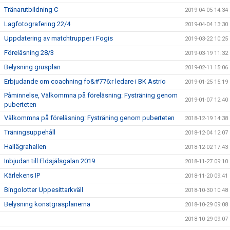
Tränarutbildning C
2019-04-05 14:34
Lagfotografering 22/4
2019-04-04 13:30
Uppdatering av matchtrupper i Fogis
2019-03-22 10:25
Föreläsning 28/3
2019-03-19 11:32
Belysning grusplan
2019-02-11 15:06
Erbjudande om coachning fo&#776;r ledare i BK Astrio
2019-01-25 15:19
Påminnelse, Välkommna på föreläsning: Fysträning genom
2019-01-07 12:40
puberteten
Välkommna på föreläsning: Fysträning genom puberteten
2018-12-19 14:38
Träningsuppehåll
2018-12-04 12:07
Hallägrahallen
2018-12-02 17:43
Inbjudan till Eldsjälsgalan 2019
2018-11-27 09:10
Kärlekens IP
2018-11-20 09:41
Bingolotter Uppesittarkväll
2018-10-30 10:48
Belysning konstgräsplanerna
2018-10-29 09:08
2018-10-29 09:07