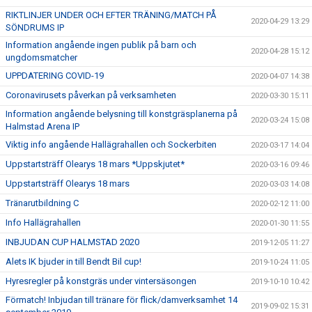
RIKTLINJER UNDER OCH EFTER TRÄNING/MATCH PÅ
2020-04-29 13:29
SÖNDRUMS IP
Information angående ingen publik på barn och
2020-04-28 15:12
ungdomsmatcher
UPPDATERING COVID-19
2020-04-07 14:38
Coronavirusets påverkan på verksamheten
2020-03-30 15:11
Information angående belysning till konstgräsplanerna på
2020-03-24 15:08
Halmstad Arena IP
Viktig info angående Hallägrahallen och Sockerbiten
2020-03-17 14:04
Uppstartsträff Olearys 18 mars *Uppskjutet*
2020-03-16 09:46
Uppstartsträff Olearys 18 mars
2020-03-03 14:08
Tränarutbildning C
2020-02-12 11:00
Info Hallägrahallen
2020-01-30 11:55
INBJUDAN CUP HALMSTAD 2020
2019-12-05 11:27
Alets IK bjuder in till Bendt Bil cup!
2019-10-24 11:05
Hyresregler på konstgräs under vintersäsongen
2019-10-10 10:42
Förmatch! Inbjudan till tränare för flick/damverksamhet 14
2019-09-02 15:31