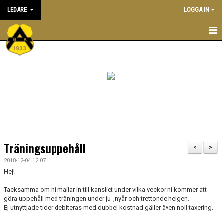
LEDARE
LOGGA IN
STARTSIDA
ATT VARA LEDARE I BK ASTRIO
NYHETER
KALENDER
ALLA LEDARE
Träningsuppehåll
<
>
INRIKTNING OCH RIKTLINJER
2018-12-04 12:07
Hej!
EKONOMIPOLICY
Tacksamma om ni mailar in till kansliet under vilka veckor ni kommer att
göra uppehåll med träningen under jul ,nyår och trettonde helgen.
UTBILDNING
Ej utnyttjade tider debiteras med dubbel kostnad gäller även noll taxering.
DOKUMENTBANK