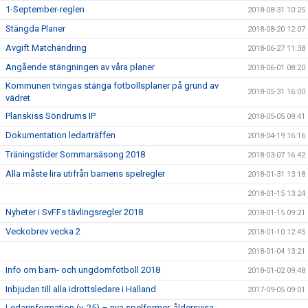
1-September-reglen
2018-08-31 10:25
Stängda Planer
2018-08-20 12:07
Avgift Matchändring
2018-06-27 11:38
Angående stängningen av våra planer
2018-06-01 08:20
Kommunen tvingas stänga fotbollsplaner på grund av
2018-05-31 16:00
vädret
Planskiss Söndrums IP
2018-05-05 09:41
Dokumentation ledarträffen
2018-04-19 16:16
Träningstider Sommarsäsong 2018
2018-03-07 16:42
Alla måste lira utifrån barnens spelregler
2018-01-31 13:18
2018-01-15 13:24
Nyheter i SvFFs tävlingsregler 2018
2018-01-15 09:21
Veckobrev vecka 2
2018-01-10 12:45
2018-01-04 13:21
Info om barn- och ungdomfotboll 2018
2018-01-02 09:48
Inbjudan till alla idrottsledare i Halland
2017-09-05 09:01
Ledarinformation (v. 25) – nya spelformer, åldersvisa