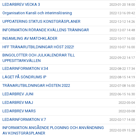
LEDARBREV VECKA 3
2023-01-20 18:00
Organisation Kansli och interimslösning
2022-12-16 09:42
UPPDATERING STATUS KONSTGRÄSPLANER
2022-12-12 14:26
INFORMATION RÖRANDE KVÄLLENS TRÄNINGAR
2022-12-07 14:48
INSAMLING AV MATCHKLÄDER
2022-10-17 16:00
HFF TRÄNARUTBILDNINGAR HÖST 2022!
2022-10-07 16:00
BINGOLOTTER OCH JULKALENDRAR TILL
2022-09-22 14:17
UPPESITTARKVÄLLEN
LEDARINFORMATION V.34
2022-08-22 17:34
LÄGET PÅ SÖNDRUMS IP
2022-08-15 14:19
TRÄNARUTBILDNINGAR HÖSTEN 2022
2022-07-08 16:00
LEDARBREV JUNI
2022-06-15 16:30
LEDARBREV MAJ
2022-05-04
LEDARBREV MARS
2022-03-08
LEDARINFORMATION V.7
2022-02-17 14:00
INFORMATION ANGÅENDE PLOGNING OCH ANVÄNDNING
2022-02-09 15:28
AV KONSTGRÄSPLANER