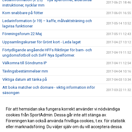
2017-06-21 18:46
instruktioner, nycklar mm
Kom snabbare på fötter
2017-06-01 16:55
Ledarinformation (v 19) – kaffe, målvaktsträning och
2017-05-14 13:52
lagvisa funktioner
Föreningsforum 22 Maj
2017-05-11 12:43
Uppsamlingskurser för Grönt kort - Leda laget
2017-04-27 13:12
Förtydligande angående HFFs Riktlinjer för barn- och
2017-04-19 11:52
ungdomsfotboll och SvFF Nya Spelformer.
Välkomna till Söndrums IP
2017-04-11 12:54
Tävlingsbestämmelser mm
2017-04-04 10:16
Viktiga datum att tänka på
2017-04-03 13:34
Att boka matcher och domare - viktig information inför
2017-03-22 11:32
säsongen
Information om domare och bokningssystemet
2017-03-14 10:32
Presentationsmaterial att använda vid föräldramöten
För att hemsidan ska fungera korrekt använder vi nödvändiga
2017-02-15 22:18
cookies från SportAdmin. Dessa går inte att stänga av.
Avbokningsregler
2016-11-21 10:35
Föreningen kan också använda frivilliga cookies, t.ex. för statistik
eller marknadsföring. Du väljer själv om du vill acceptera dessa.