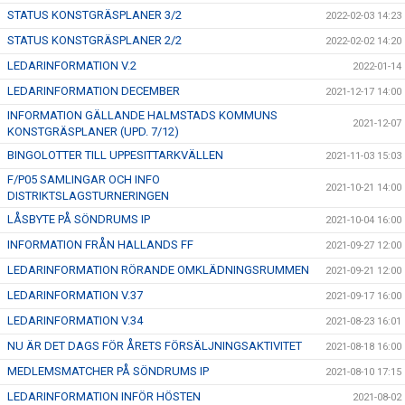
STATUS KONSTGRÄSPLANER 3/2
2022-02-03 14:23
STATUS KONSTGRÄSPLANER 2/2
2022-02-02 14:20
LEDARINFORMATION V.2
2022-01-14
LEDARINFORMATION DECEMBER
2021-12-17 14:00
INFORMATION GÄLLANDE HALMSTADS KOMMUNS
2021-12-07
KONSTGRÄSPLANER (UPD. 7/12)
BINGOLOTTER TILL UPPESITTARKVÄLLEN
2021-11-03 15:03
F/P05 SAMLINGAR OCH INFO
2021-10-21 14:00
DISTRIKTSLAGSTURNERINGEN
LÅSBYTE PÅ SÖNDRUMS IP
2021-10-04 16:00
INFORMATION FRÅN HALLANDS FF
2021-09-27 12:00
LEDARINFORMATION RÖRANDE OMKLÄDNINGSRUMMEN
2021-09-21 12:00
LEDARINFORMATION V.37
2021-09-17 16:00
LEDARINFORMATION V.34
2021-08-23 16:01
NU ÄR DET DAGS FÖR ÅRETS FÖRSÄLJNINGSAKTIVITET
2021-08-18 16:00
MEDLEMSMATCHER PÅ SÖNDRUMS IP
2021-08-10 17:15
LEDARINFORMATION INFÖR HÖSTEN
2021-08-02