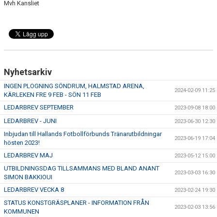
Mvh Kansliet
LEDARGUIDER
FÖRSÄKRING FOLKSAM
BOKA SAMLINGSLOKAL, FOTBOLLSPLANER & OMKLÄDNING
Nyhetsarkiv
NIVÅANPASSNING BK ASTRIO
INGEN PLOGNING SÖNDRUM, HALMSTAD ARENA,
2024-02-09 11:25
KÄRLEKEN FRE 9 FEB - SÖN 11 FEB
LEDARBREV SEPTEMBER
2023-09-08 18:00
LEDARBREV - JUNI
2023-06-30 12:30
Inbjudan till Hallands Fotbollförbunds Tränarutbildningar
2023-06-19 17:04
hösten 2023!
LEDARBREV MAJ
2023-05-12 15:00
UTBILDNINGSDAG TILLSAMMANS MED BLAND ANANT
2023-03-03 16:30
SIMON BAKKIOUI
LEDARBREV VECKA 8
2023-02-24 19:30
STATUS KONSTGRÄSPLANER - INFORMATION FRÅN
2023-02-03 13:56
KOMMUNEN