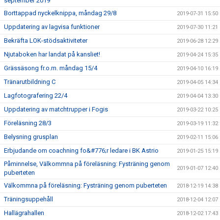
september 2019
Borttappad nyckelknippa, måndag 29/8
2019-07-31 15:50
Uppdatering av lagvisa funktioner
2019-07-30 11:21
Bekräfta LOK-stödsaktiviteter
2019-06-28 12:29
Njutaboken har landat på kansliet!
2019-04-24 15:35
Grässäsong fr.o.m. måndag 15/4
2019-04-10 16:19
Tränarutbildning C
2019-04-05 14:34
Lagfotografering 22/4
2019-04-04 13:30
Uppdatering av matchtrupper i Fogis
2019-03-22 10:25
Föreläsning 28/3
2019-03-19 11:32
Belysning grusplan
2019-02-11 15:06
Erbjudande om coachning fo&#776;r ledare i BK Astrio
2019-01-25 15:19
Påminnelse, Välkommna på föreläsning: Fysträning genom
2019-01-07 12:40
puberteten
Välkommna på föreläsning: Fysträning genom puberteten
2018-12-19 14:38
Träningsuppehåll
2018-12-04 12:07
Hallägrahallen
2018-12-02 17:43