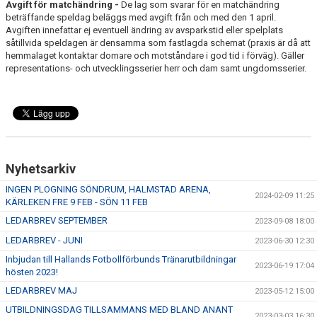
Avgift för matchändring -
De lag som svarar för en matchändring
beträffande speldag beläggs med avgift från och med den 1 april.
LEDARGUIDER
Avgiften innefattar ej eventuell ändring av avsparkstid eller spelplats
såtillvida speldagen är densamma som fastlagda schemat (praxis är då att
hemmalaget kontaktar domare och motståndare i god tid i förväg). Gäller
FÖRSÄKRING FOLKSAM
representations- och utvecklingsserier herr och dam samt ungdomsserier.
BOKA SAMLINGSLOKAL, FOTBOLLSPLANER & OMKLÄDNING
NIVÅANPASSNING BK ASTRIO
Nyhetsarkiv
INGEN PLOGNING SÖNDRUM, HALMSTAD ARENA,
2024-02-09 11:25
KÄRLEKEN FRE 9 FEB - SÖN 11 FEB
LEDARBREV SEPTEMBER
2023-09-08 18:00
LEDARBREV - JUNI
2023-06-30 12:30
Inbjudan till Hallands Fotbollförbunds Tränarutbildningar
2023-06-19 17:04
hösten 2023!
LEDARBREV MAJ
2023-05-12 15:00
UTBILDNINGSDAG TILLSAMMANS MED BLAND ANANT
2023-03-03 16:30