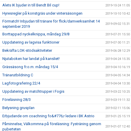
Alets IK bjuder in till Bendt Bil cup!
2019-10-24 11:05
Hyresregler på konstgräs under vintersäsongen
2019-10-10 10:42
Förmatch! Inbjudan till tränare för flick/damverksamhet 14
2019-09-02 15:31
september 2019
Borttappad nyckelknippa, måndag 29/8
2019-07-31 15:50
Uppdatering av lagvisa funktioner
2019-07-30 11:21
Bekräfta LOK-stödsaktiviteter
2019-06-28 12:29
Njutaboken har landat på kansliet!
2019-04-24 15:35
Grässäsong fr.o.m. måndag 15/4
2019-04-10 16:19
Tränarutbildning C
2019-04-05 14:34
Lagfotografering 22/4
2019-04-04 13:30
Uppdatering av matchtrupper i Fogis
2019-03-22 10:25
Föreläsning 28/3
2019-03-19 11:32
Belysning grusplan
2019-02-11 15:06
Erbjudande om coachning fo&#776;r ledare i BK Astrio
2019-01-25 15:19
Påminnelse, Välkommna på föreläsning: Fysträning genom
2019-01-07 12:40
puberteten