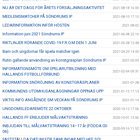
NU ÄR DET DAGS FÖR ÅRETS FÖRSÄLJNINGSAKTIVITET
2021-08-18 16:00
MEDLEMSMATCHER PÅ SÖNDRUMS IP
2021-08-10 17:15
LEDARINFORMATION INFÖR HÖSTEN
2021-08-02
Information juni 2021 Söndrums IP
2021-06-08 22:10
RIKTLINJER RÖRANDE COVID-19 F.R.O.M DEN 1 JUNI
2021-05-28 12:48
Barn och ungdomar får spela matcher igen
2021-04-29 14:00
Rutin gällande användning av konstgräsplan Söndrums IP
2021-02-09
INFORMATIONSMÖTE OM SPELARUTBILDNING MED
2021-02-04 09:31
HALLANDS FOTBOLLFÖRBUND
INFORMATION SNÖRÖJNING AV KONSTGRÄSPLANER
2021-01-28
KOMMUNENS UTOMHUSANLÄGGNINGAR ÖPPNAS UPP
2021-01-15 17:13
VIKTIG INFO ANGÅENDE SM-VECKAN PÅ SÖNDRUMS IP
2021-01-14
UNGDOMSLEDAREMÖTE 22 OKTOBER
2020-10-12 17:06
HALLANDS FF ERBJUDER MÅLVAKTSTRÄNING
2020-10-01 13:06
INBJUDAN TILL MÅLVAKTSTRÄNING 14–17 år (FÖDDA 03-
2020-09-16 11:52
06)
FASTSTÄLLDA DATUM FÖR SAMLINGAR MED HFF SOL