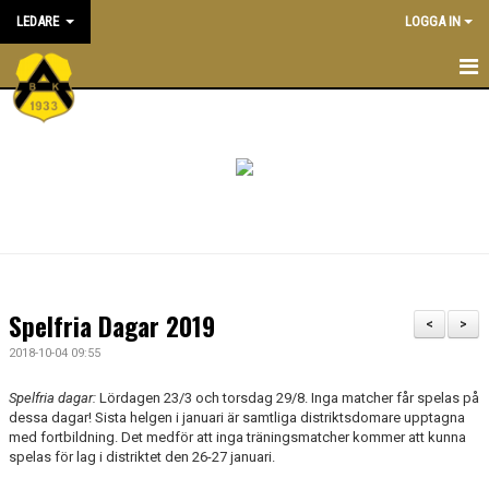
LEDARE
LOGGA IN
STARTSIDA
ATT VARA LEDARE I BK ASTRIO
NYHETER
KALENDER
ALLA LEDARE
Spelfria Dagar 2019
<
>
INRIKTNING OCH RIKTLINJER
2018-10-04 09:55
EKONOMIPOLICY
Spelfria dagar:
Lördagen 23/3 och torsdag 29/8. Inga matcher får spelas på
dessa dagar! Sista helgen i januari är samtliga distriktsdomare upptagna
med fortbildning. Det medför att inga träningsmatcher kommer att kunna
UTBILDNING
spelas för lag i distriktet den 26-27 januari.
DOKUMENTBANK