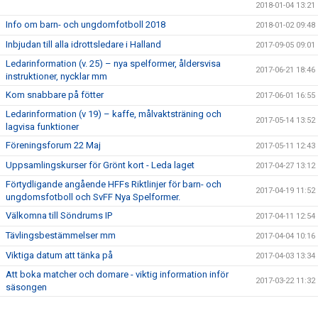
2018-01-04 13:21
Info om barn- och ungdomfotboll 2018
2018-01-02 09:48
Inbjudan till alla idrottsledare i Halland
2017-09-05 09:01
Ledarinformation (v. 25) – nya spelformer, åldersvisa
2017-06-21 18:46
instruktioner, nycklar mm
Kom snabbare på fötter
2017-06-01 16:55
Ledarinformation (v 19) – kaffe, målvaktsträning och
2017-05-14 13:52
lagvisa funktioner
Föreningsforum 22 Maj
2017-05-11 12:43
Uppsamlingskurser för Grönt kort - Leda laget
2017-04-27 13:12
Förtydligande angående HFFs Riktlinjer för barn- och
2017-04-19 11:52
ungdomsfotboll och SvFF Nya Spelformer.
Välkomna till Söndrums IP
2017-04-11 12:54
Tävlingsbestämmelser mm
2017-04-04 10:16
Viktiga datum att tänka på
2017-04-03 13:34
Att boka matcher och domare - viktig information inför
2017-03-22 11:32
säsongen
Information om domare och bokningssystemet
2017-03-14 10:32