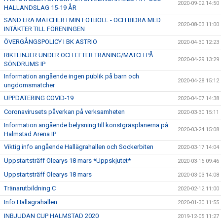
2020-09-02 14:50
HALLANDSLAG 15-19 ÅR
SÄND ERA MATCHER I MIN FOTBOLL - OCH BIDRA MED
2020-08-03 11:00
INTÄKTER TILL FÖRENINGEN
ÖVERGÅNGSPOLICY I BK ASTRIO
2020-04-30 12:23
RIKTLINJER UNDER OCH EFTER TRÄNING/MATCH PÅ
2020-04-29 13:29
SÖNDRUMS IP
Information angående ingen publik på barn och
2020-04-28 15:12
ungdomsmatcher
UPPDATERING COVID-19
2020-04-07 14:38
Coronavirusets påverkan på verksamheten
2020-03-30 15:11
Information angående belysning till konstgräsplanerna på
2020-03-24 15:08
Halmstad Arena IP
Viktig info angående Hallägrahallen och Sockerbiten
2020-03-17 14:04
Uppstartsträff Olearys 18 mars *Uppskjutet*
2020-03-16 09:46
Uppstartsträff Olearys 18 mars
2020-03-03 14:08
Tränarutbildning C
2020-02-12 11:00
Info Hallägrahallen
2020-01-30 11:55
INBJUDAN CUP HALMSTAD 2020
2019-12-05 11:27