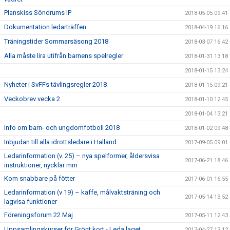
Planskiss Söndrums IP
2018-05-05 09:41
Dokumentation ledarträffen
2018-04-19 16:16
Träningstider Sommarsäsong 2018
2018-03-07 16:42
Alla måste lira utifrån barnens spelregler
2018-01-31 13:18
2018-01-15 13:24
Nyheter i SvFFs tävlingsregler 2018
2018-01-15 09:21
Veckobrev vecka 2
2018-01-10 12:45
2018-01-04 13:21
Info om barn- och ungdomfotboll 2018
2018-01-02 09:48
Inbjudan till alla idrottsledare i Halland
2017-09-05 09:01
Ledarinformation (v. 25) – nya spelformer, åldersvisa
2017-06-21 18:46
instruktioner, nycklar mm
Kom snabbare på fötter
2017-06-01 16:55
Ledarinformation (v 19) – kaffe, målvaktsträning och
2017-05-14 13:52
lagvisa funktioner
Föreningsforum 22 Maj
2017-05-11 12:43
Uppsamlingskurser för Grönt kort - Leda laget
2017-04-27 13:12