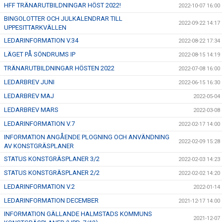
HFF TRÄNARUTBILDNINGAR HÖST 2022!
2022-10-07 16:00
BINGOLOTTER OCH JULKALENDRAR TILL
2022-09-22 14:17
UPPESITTARKVÄLLEN
LEDARINFORMATION V.34
2022-08-22 17:34
LÄGET PÅ SÖNDRUMS IP
2022-08-15 14:19
TRÄNARUTBILDNINGAR HÖSTEN 2022
2022-07-08 16:00
LEDARBREV JUNI
2022-06-15 16:30
LEDARBREV MAJ
2022-05-04
LEDARBREV MARS
2022-03-08
LEDARINFORMATION V.7
2022-02-17 14:00
INFORMATION ANGÅENDE PLOGNING OCH ANVÄNDNING
2022-02-09 15:28
AV KONSTGRÄSPLANER
STATUS KONSTGRÄSPLANER 3/2
2022-02-03 14:23
STATUS KONSTGRÄSPLANER 2/2
2022-02-02 14:20
LEDARINFORMATION V.2
2022-01-14
LEDARINFORMATION DECEMBER
2021-12-17 14:00
INFORMATION GÄLLANDE HALMSTADS KOMMUNS
2021-12-07