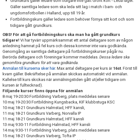
Grundkurs gäller ledare som tidigare inte gått Grönt kort - Leda laget.
Gäller samtliga ledare som ska leda sitt lag i match i barn- och
LEDARGUIDER
ungdomsfotbollen i Halland, upp till 19 år.
Fortbildningskurs gäller ledare som behöver förnya sitt kort och som
tidigare gått grundkurs.
FÖRSÄKRING FOLKSAM
OBS! För att gå fortbildningskurs ska man ha gått grundkurs
tidigare!
Vi har tyvärr uppmärksammat ett antal deltagare som av någon
BOKA SAMLINGSLOKAL, FOTBOLLSPLANER & OMKLÄDNING
anledning hamnat på fel kurs och dessa kommer inte vara godkända.
Genomgång av samtliga deltagare på fortbildningskurser pågår nu.
NIVÅANPASSNING BK ASTRIO
Berörda deltagare och föreningar kommer meddelas.
Dessa ledare ska
genomföra grundkurs för att vara godkända.
Anmälan till kurserna sker här.
Max antal deltagare per kurs är
16st
. Först till
kvarn gäller. Bekräftelse på anmälan skickas automatiskt vid anmälan.
Kallelse till kurs skickas när anmälningstiden gått ut(eller tidigare om
kursen är fulltecknad).
Följande kurser finns öppna för anmälan
8 maj 19-20:30 Fortbildning Varberg, plats meddelas senare
10 maj 19-20:30 Fortbildning Kungsbacka, KIF klubbstuga KSC
10 maj 18-21 Grundkurs Halmstad, HFF kansli,
11 maj 18-21 Grundkurs Varberg, Norvalla IP
11 maj 18-21 Grundkurs Halmstad, HFF kansli
13 maj 9:30-11 Fortbildning Halmstad, HFF kansli
14 maj 9:30-11 Fortbildning Varberg, plats meddelas senare
15 maj 18-21 Grundkurs Varberg, Tofta IP