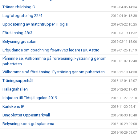
Tränarutbildning C
2019-04-05 14:34
Lagfotografering 22/4
2019-04-04 13:30
Uppdatering av matchtrupper i Fogis
2019-03-22 10:25
Föreläsning 28/3
2019-03-19 11:32
Belysning grusplan
2019-02-11 15:06
Erbjudande om coachning fo&#776;r ledare i BK Astrio
2019-01-25 15:19
Påminnelse, Välkommna på föreläsning: Fysträning genom
2019-01-07 12:40
puberteten
Välkommna på föreläsning: Fysträning genom puberteten
2018-12-19 14:38
Träningsuppehåll
2018-12-04 12:07
Hallägrahallen
2018-12-02 17:43
Inbjudan till Eldsjälsgalan 2019
2018-11-27 09:10
Kärlekens IP
2018-11-20 09:41
Bingolotter Uppesittarkväll
2018-10-30 10:48
Belysning konstgräsplanerna
2018-10-29 09:08
2018-10-29 09:07