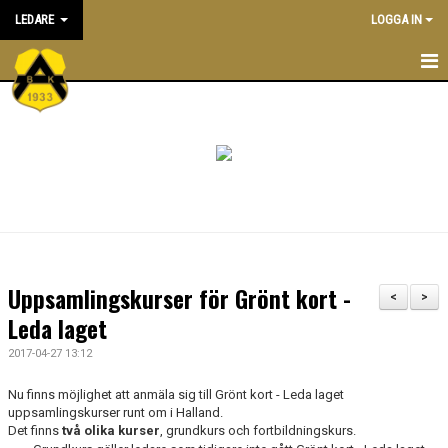
LEDARE
LOGGA IN
STARTSIDA
ATT VARA LEDARE I BK ASTRIO
NYHETER
KALENDER
ALLA LEDARE
Uppsamlingskurser för Grönt kort -
<
>
INRIKTNING OCH RIKTLINJER
Leda laget
2017-04-27 13:12
EKONOMIPOLICY
Nu finns möjlighet att anmäla sig till Grönt kort - Leda laget
UTBILDNING
uppsamlingskurser runt om i Halland.
Det finns
två olika kurser
, grundkurs och fortbildningskurs.
DOKUMENTBANK