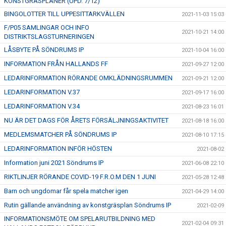
KONSTGRÄSPLANER (UPD. 7/12)
BINGOLOTTER TILL UPPESITTARKVÄLLEN
2021-11-03 15:03
F/P05 SAMLINGAR OCH INFO
2021-10-21 14:00
DISTRIKTSLAGSTURNERINGEN
LÅSBYTE PÅ SÖNDRUMS IP
2021-10-04 16:00
INFORMATION FRÅN HALLANDS FF
2021-09-27 12:00
LEDARINFORMATION RÖRANDE OMKLÄDNINGSRUMMEN
2021-09-21 12:00
LEDARINFORMATION V.37
2021-09-17 16:00
LEDARINFORMATION V.34
2021-08-23 16:01
NU ÄR DET DAGS FÖR ÅRETS FÖRSÄLJNINGSAKTIVITET
2021-08-18 16:00
MEDLEMSMATCHER PÅ SÖNDRUMS IP
2021-08-10 17:15
LEDARINFORMATION INFÖR HÖSTEN
2021-08-02
Information juni 2021 Söndrums IP
2021-06-08 22:10
RIKTLINJER RÖRANDE COVID-19 F.R.O.M DEN 1 JUNI
2021-05-28 12:48
Barn och ungdomar får spela matcher igen
2021-04-29 14:00
Rutin gällande användning av konstgräsplan Söndrums IP
2021-02-09
INFORMATIONSMÖTE OM SPELARUTBILDNING MED
2021-02-04 09:31