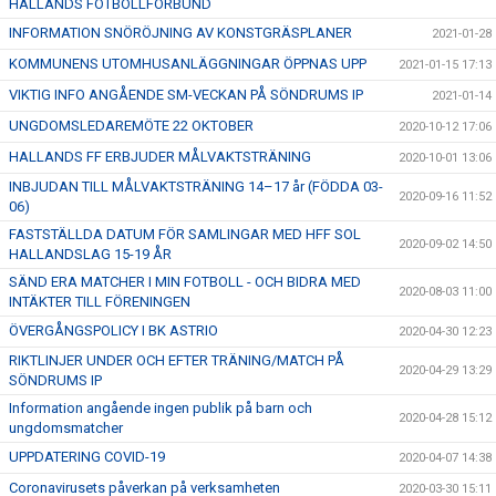
HALLANDS FOTBOLLFÖRBUND
INFORMATION SNÖRÖJNING AV KONSTGRÄSPLANER
2021-01-28
KOMMUNENS UTOMHUSANLÄGGNINGAR ÖPPNAS UPP
2021-01-15 17:13
VIKTIG INFO ANGÅENDE SM-VECKAN PÅ SÖNDRUMS IP
2021-01-14
UNGDOMSLEDAREMÖTE 22 OKTOBER
2020-10-12 17:06
HALLANDS FF ERBJUDER MÅLVAKTSTRÄNING
2020-10-01 13:06
INBJUDAN TILL MÅLVAKTSTRÄNING 14–17 år (FÖDDA 03-
2020-09-16 11:52
06)
FASTSTÄLLDA DATUM FÖR SAMLINGAR MED HFF SOL
2020-09-02 14:50
HALLANDSLAG 15-19 ÅR
SÄND ERA MATCHER I MIN FOTBOLL - OCH BIDRA MED
2020-08-03 11:00
INTÄKTER TILL FÖRENINGEN
ÖVERGÅNGSPOLICY I BK ASTRIO
2020-04-30 12:23
RIKTLINJER UNDER OCH EFTER TRÄNING/MATCH PÅ
2020-04-29 13:29
SÖNDRUMS IP
Information angående ingen publik på barn och
2020-04-28 15:12
ungdomsmatcher
UPPDATERING COVID-19
2020-04-07 14:38
Coronavirusets påverkan på verksamheten
2020-03-30 15:11