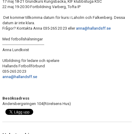
17 maj 18-21 Grundkurs Kungsbacka, KIF klubbstuga KSC
22 maj 19-20:30 Fortbildning Varberg, Tofta IP
Det kommer tillkomma datum för kurs i Laholm och Falkenberg. Dessa
datum är inte klara.
Frågor? Kontakta Anna 035-265 20 23 eller
anna@hallandsff.se
Med fotbollshälsningar
-----------------------------------
Anna Lundkvist
Utbildning för ledare och spelare
Hallands Fotbollförbund
035-265 20 23
anna@hallandsff.se
Besöksadress
Andersbergsringen 104(Rörelsens Hus)