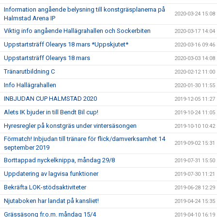
Information angående belysning till konstgräsplanerna på
2020-03-24 15:08
Halmstad Arena IP
Viktig info angående Hallägrahallen och Sockerbiten
2020-03-17 14:04
Uppstartsträff Olearys 18 mars *Uppskjutet*
2020-03-16 09:46
Uppstartsträff Olearys 18 mars
2020-03-03 14:08
Tränarutbildning C
2020-02-12 11:00
Info Hallägrahallen
2020-01-30 11:55
INBJUDAN CUP HALMSTAD 2020
2019-12-05 11:27
Alets IK bjuder in till Bendt Bil cup!
2019-10-24 11:05
Hyresregler på konstgräs under vintersäsongen
2019-10-10 10:42
Förmatch! Inbjudan till tränare för flick/damverksamhet 14
2019-09-02 15:31
september 2019
Borttappad nyckelknippa, måndag 29/8
2019-07-31 15:50
Uppdatering av lagvisa funktioner
2019-07-30 11:21
Bekräfta LOK-stödsaktiviteter
2019-06-28 12:29
Njutaboken har landat på kansliet!
2019-04-24 15:35
Grässäsong fr.o.m. måndag 15/4
2019-04-10 16:19