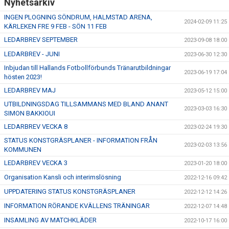
Nyhetsarkiv
INGEN PLOGNING SÖNDRUM, HALMSTAD ARENA,
2024-02-09 11:25
KÄRLEKEN FRE 9 FEB - SÖN 11 FEB
LEDARBREV SEPTEMBER
2023-09-08 18:00
LEDARBREV - JUNI
2023-06-30 12:30
Inbjudan till Hallands Fotbollförbunds Tränarutbildningar
2023-06-19 17:04
hösten 2023!
LEDARBREV MAJ
2023-05-12 15:00
UTBILDNINGSDAG TILLSAMMANS MED BLAND ANANT
2023-03-03 16:30
SIMON BAKKIOUI
LEDARBREV VECKA 8
2023-02-24 19:30
STATUS KONSTGRÄSPLANER - INFORMATION FRÅN
2023-02-03 13:56
KOMMUNEN
LEDARBREV VECKA 3
2023-01-20 18:00
Organisation Kansli och interimslösning
2022-12-16 09:42
UPPDATERING STATUS KONSTGRÄSPLANER
2022-12-12 14:26
INFORMATION RÖRANDE KVÄLLENS TRÄNINGAR
2022-12-07 14:48
INSAMLING AV MATCHKLÄDER
2022-10-17 16:00