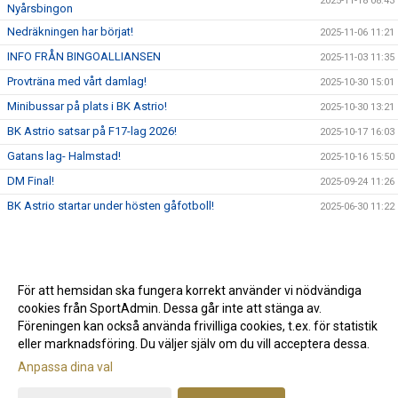
2025-11-18 08:43
Nyårsbingon
Nedräkningen har börjat!
2025-11-06 11:21
INFO FRÅN BINGOALLIANSEN
2025-11-03 11:35
Provträna med vårt damlag!
2025-10-30 15:01
Minibussar på plats i BK Astrio!
2025-10-30 13:21
BK Astrio satsar på F17-lag 2026!
2025-10-17 16:03
Gatans lag- Halmstad!
2025-10-16 15:50
DM Final!
2025-09-24 11:26
BK Astrio startar under hösten gåfotboll!
2025-06-30 11:22
För att hemsidan ska fungera korrekt använder vi nödvändiga
cookies från SportAdmin. Dessa går inte att stänga av.
Föreningen kan också använda frivilliga cookies, t.ex. för statistik
eller marknadsföring. Du väljer själv om du vill acceptera dessa.
Anpassa dina val
Cookie-inställningar
Gå till Webbversion