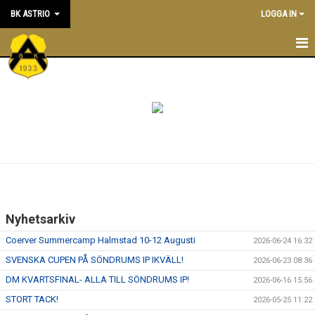
BK ASTRIO
LOGGA IN
HEM
NYHETER
VÅRA LAG
OM BOLLKLUBBEN
KALENDER
Nyhetsarkiv
MATCHER
Coerver Summercamp Halmstad 10-12 Augusti
2026-06-24 16:32
BLI MEDLEM
SVENSKA CUPEN PÅ SÖNDRUMS IP IKVÄLL!
2026-06-23 08:36
DM KVARTSFINAL- ALLA TILL SÖNDRUMS IP!
2026-06-16 15:56
STÖTTA BK ASTRIO
STORT TACK!
2026-05-25 11:22