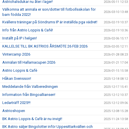
SÖNDRUMS IP
Astriohalsdukar nu åter i lager!
2026-05-11 12:53
Välkomna att anmäla er son/dotter till fotbollsskolan för
2026-03-10 13:48
TRYGG I ASTRIO
barn födda 2022!
Kvällens träningar på Söndrums IP är inställda pga vädret!
2026-02-19 10:37
BK ASTRIO LOPPIS & CAFÉ
Info från Astrio Loppis & Café!
2026-02-19 10:36
ASTRIOSHOPEN
Inställt på IP i helgen!
2026-02-06 15:17
KALLELSE TILL BK ASTRIOS ÅRSMÖTE 26 FEB 2026
2026-02-05 12:11
Vintercamp 2026
2026-01-28 08:23
Anmälan till Hallarnacupen 2026
2026-01-21 17:04
Astrio Loppis & Cafè
2026-01-15 15:58
Håkan Svensson!
2025-12-18 08:12
Meddelande från Valberedningen
2025-12-17 15:41
Information från Bingoalliansen!
2025-12-12 10:37
Ledarträff 2025!!!
2025-12-12 09:06
Astrioshopen
2025-12-08 15:28
BK Astrio Loppis & Cafè är nu invigt!
2025-11-24 13:58
BK Astrio säljer Bingolotter inför Uppesittarkvällen och