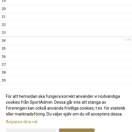
19
20
21
22
23
v.35
24
25
26
27
28
29
30
v.36
31
För att hemsidan ska fungera korrekt använder vi nödvändiga
cookies från SportAdmin. Dessa går inte att stänga av.
Föreningen kan också använda frivilliga cookies, t.ex. för statistik
eller marknadsföring. Du väljer själv om du vill acceptera dessa.
Anpassa dina val
Cookie-inställningar
Gå till Webbversion