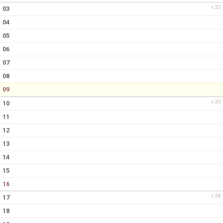
v.32
03
LEDARGUIDER
04
05
FÖRSÄKRING FOLKSAM
06
07
BOKA SAMLINGSLOKAL, FOTBOLLSPLANER & OMKLÄDNING
08
NIVÅANPASSNING BK ASTRIO
09
v.33
10
11
12
13
14
15
16
v.34
17
18