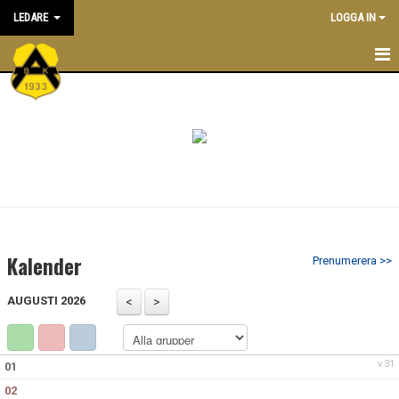
LEDARE
LOGGA IN
STARTSIDA
ATT VARA LEDARE I BK ASTRIO
NYHETER
KALENDER
ALLA LEDARE
Kalender
Prenumerera >>
INRIKTNING OCH RIKTLINJER
AUGUSTI 2026
EKONOMIPOLICY
UTBILDNING
v.31
01
02
DOKUMENTBANK