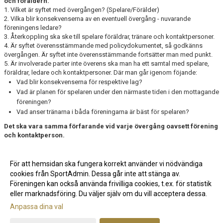
och föräldern.
1. Vilket är syftet med övergången? (Spelare/Förälder)
2. Vilka blir konsekvenserna av en eventuell övergång - nuvarande
föreningens ledare?
3. Återkoppling ska ske till spelare föräldrar, tränare och kontaktpersoner.
4. Är syftet överensstämmande med policydokumentet, så godkänns
övergången. Är syftet inte överensstämmande fortsätter man med punkt.
5. Är involverade parter inte överens ska man ha ett samtal med spelare,
föräldrar, ledare och kontaktpersoner. Där man går igenom föjande:
Vad blir konsekvenserna för respektive lag?
Vad är planen för spelaren under den närmaste tiden i den mottagande
föreningen?
Vad anser tränarna i båda föreningarna är bäst för spelaren?
Det ska vara samma förfarande vid varje övergång oavsett förening
och kontaktperson.
BK Astrios kontaktperson vid övergångar för pojkar 15 - 19 år,
För att hemsidan ska fungera korrekt använder vi nödvändiga
cookies från SportAdmin. Dessa går inte att stänga av.
Föreningen kan också använda frivilliga cookies, t.ex. för statistik
eller marknadsföring. Du väljer själv om du vill acceptera dessa.
Anpassa dina val
Cookie-inställningar
Gå till Webbversion