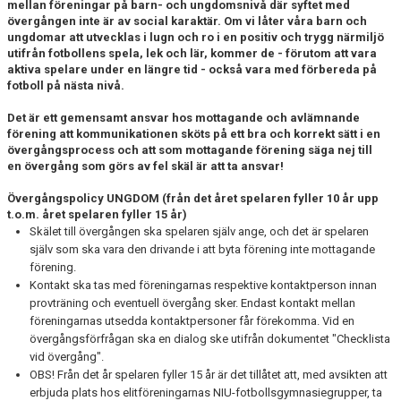
mellan föreningar på barn- och ungdomsnivå där syftet med
övergången inte är av social karaktär. Om vi låter våra barn och
ÖVERGÅNGSPOLICY
ungdomar att utvecklas i lugn och ro i en positiv och trygg närmiljö
utifrån fotbollens spela, lek och lär, kommer de - förutom att vara
aktiva spelare under en längre tid - också vara med förbereda på
fotboll på nästa nivå.
Det är ett gemensamt ansvar hos mottagande och avlämnande
förening att kommunikationen sköts på ett bra och korrekt sätt i en
övergångsprocess och att som mottagande förening säga nej till
en övergång som görs av fel skäl är att ta ansvar!
Övergångspolicy UNGDOM (från det året spelaren fyller 10 år upp
t.o.m. året spelaren fyller 15 år)
Skälet till övergången ska spelaren själv ange, och det är spelaren
själv som ska vara den drivande i att byta förening inte mottagande
förening.
Kontakt ska tas med föreningarnas respektive kontaktperson innan
provträning och eventuell övergång sker. Endast kontakt mellan
föreningarnas utsedda kontaktpersoner får förekomma. Vid en
övergångsförfrågan ska en dialog ske utifrån dokumentet "Checklista
vid övergång".
OBS! Från det år spelaren fyller 15 år är det tillåtet att, med avsikten att
erbjuda plats hos elitföreningarnas NIU-fotbollsgymnasiegrupper, ta