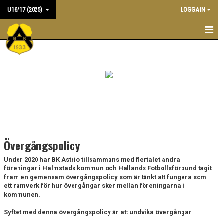
U16/17 (2025)
LOGGA IN
U16/17
NYHETER
KALENDER
TRUPPEN
BILDGALLERI
Övergångspolicy
DOKUMENT
Under 2020 har BK Astrio tillsammans med flertalet andra
föreningar i Halmstads kommun och Hallands Fotbollsförbund tagit
KONTAKT
fram en gemensam övergångspolicy som är tänkt att fungera som
ett ramverk för hur övergångar sker mellan föreningarna i
kommunen.
MATCHER
Syftet med denna övergångspolicy är att undvika övergångar
PRAKTISK INFORMATION