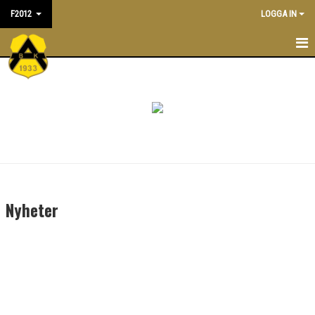
F2012
LOGGA IN
HEM
NYHETER
KALENDER
MATCHER
TRUPPEN
Nyheter
BILDGALLERI
DOKUMENT
KONTAKT
ÖVERGÅNGSPOLICY