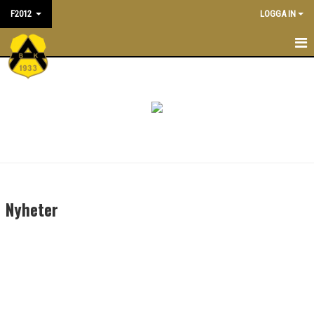
F2012
LOGGA IN
HEM
NYHETER
KALENDER
MATCHER
TRUPPEN
Nyheter
BILDGALLERI
DOKUMENT
KONTAKT
ÖVERGÅNGSPOLICY