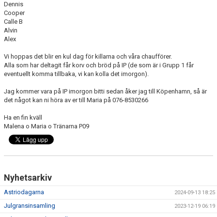
Dennis
Cooper
Calle B
Alvin
Alex
Vi hoppas det blir en kul dag för killarna och våra chaufförer.
Alla som har deltagit får korv och bröd på IP (de som är i Grupp 1 får
eventuellt komma tillbaka, vi kan kolla det imorgon).
Jag kommer vara på IP imorgon bitti sedan åker jag till Köpenhamn, så är
det något kan ni höra av er till Maria på 076-8530266
Ha en fin kväll
Malena o Maria o Tränarna P09
Nyhetsarkiv
Astriodagarna
2024-09-13 18:25
Julgransinsamling
2023-12-19 06:19