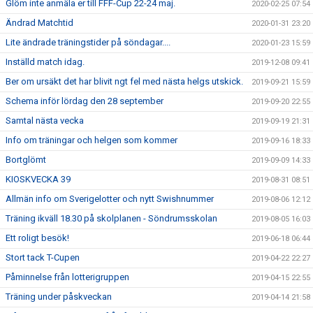
Glöm inte anmäla er till FFF-Cup 22-24 maj.
2020-02-25 07:54
Ändrad Matchtid
2020-01-31 23:20
Lite ändrade träningstider på söndagar....
2020-01-23 15:59
Inställd match idag.
2019-12-08 09:41
Ber om ursäkt det har blivit ngt fel med nästa helgs utskick.
2019-09-21 15:59
Schema inför lördag den 28 september
2019-09-20 22:55
Samtal nästa vecka
2019-09-19 21:31
Info om träningar och helgen som kommer
2019-09-16 18:33
Bortglömt
2019-09-09 14:33
KIOSKVECKA 39
2019-08-31 08:51
Allmän info om Sverigelotter och nytt Swishnummer
2019-08-06 12:12
Träning ikväll 18.30 på skolplanen - Söndrumsskolan
2019-08-05 16:03
Ett roligt besök!
2019-06-18 06:44
Stort tack T-Cupen
2019-04-22 22:27
Påminnelse från lotterigruppen
2019-04-15 22:55
Träning under påskveckan
2019-04-14 21:58