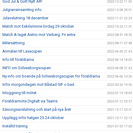
God Jul & Gott Nytt ÅR!
2022-12-22 11:55
Julgransinsamling info
2022-12-08 20:51
Julavslutning 18 december
2022-11-21 22:23
Match mot Eskilsminne lördag 29 oktober
2022-10-23 11:31
Match A-laget Astrio mot Varberg. Fri entre
2022-08-31 18:35
Milersättning
2022-08-11 07:48
Anmälan till Laxacupen
2022-06-30 21:43
Info till föräldrarna
2022-06-14 18:05
INFO om Sölvesborgscupen
2022-06-08 21:43
Ny info om boende på Sölvesborgscupen för föräldrarna
2022-06-06 10:26
Inför morgondagen mot Båstad GIF o bad
2022-03-26 19:56
Inloggning till mötet
2022-01-19 18:03
Föräldrarmöte Digitalt via Teams
2022-01-12 23:37
Säsongsavslutning och start på nya året
2021-12-17 23:21
Upplägg inför helgen 23-24 oktober
2021-10-17 22:13
Inställd träning
2021-07-25 17:02