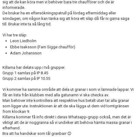
sig att de kan köra men vi behöver bara tre chaufförer och de är
informerade.
De brukar ha en eftersökningspatrull på lördag eftermiddag eller
söndagen, om någon kan tänka sig att köra ett släp då får ni gärna säga
till. Brukar inte ta så lång tid.
Vi har tre släp:
Leon Liedholm
Ebbe Isaksson (Fam Sigge chaufför)
Adam Johansson
Killarna har delats upp i två grupper.
Grupp 1 samlas på IP 8.45
Grupp 2 samlas på IP 10.55
Vi kommer ha samma område att dela ut granar i som vi lämnade lappar. Vi
får en lista från klubben med alla gatunamn vi ska checka av.
Man behöver inte kontrollera att respektive hus betalt utan tar alla granar
som ligger ute. Instruktionen är att de ska lägga ut dem vid tomtgränsen
from klockan 9.
Killarna kommer få info direkt i deras Whatsapp-grupp också, men det är
viktigt att de är noggranna så vi undviker att behöva hämta massa granar i
efterhand.
Bra att ha handskar som tål granbarr 😊