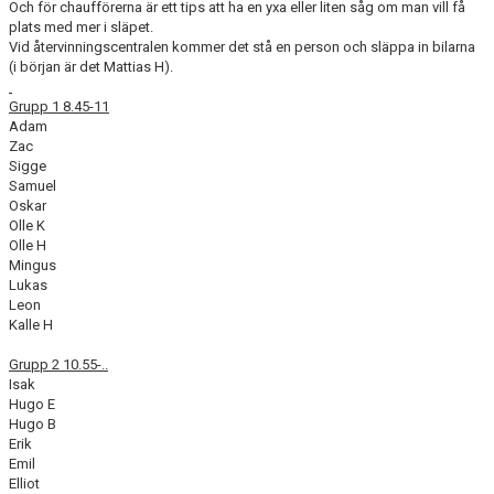
Och för chaufförerna är ett tips att ha en yxa eller liten såg om man vill få
plats med mer i släpet.
Vid återvinningscentralen kommer det stå en person och släppa in bilarna
(i början är det Mattias H).
Grupp 1 8.45-11
Adam
Zac
Sigge
Samuel
Oskar
Olle K
Olle H
Mingus
Lukas
Leon
Kalle H
Grupp 2 10.55-..
Isak
Hugo E
Hugo B
Erik
Emil
Elliot