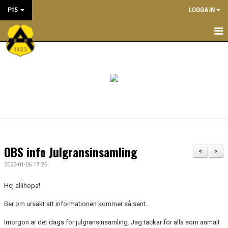
P15
LOGGA IN
P15
KALENDER
TRUPPEN
KONTAKT
MATCHER
OBS info Julgransinsamling
<
>
PRAKTISK INFORMATION
2023-01-06 17:25
Hej allihopa!
Ber om ursäkt att informationen kommer så sent..
Imorgon är det dags för julgransinsamling. Jag tackar för alla som anmält