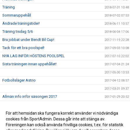
Träning
2018-07-31 10:48
Sommaruppehåll
2018-07-02 07:53
Ändrade träningstider!
2018-06-11 10:57
Träning tisdag 5/6
2018-06-04 17:06
Bra jobbat under Bendt Bil Cup!
2017-11-19 22:28
Tack för ett bra poolspel!
2017-09-03 10:08
NYA LAG INFÖR HÖSTENS POOLSPEL
2017-07-10 22:02
Sista träningen innan uppehållet!
2017-07-04 21:24
2017-05-30 13:53
Fotbollsläger Astrio
2017-04-12 08:57
2017-03-31 09:37
Allmän info inför säsongen 2017
2017-01-29 20:52
Träningstider
2016-12-11 09:26
Avslutning för P.09
För att hemsidan ska fungera korrekt använder vi nödvändiga
2016-10-24 13:42
cookies från SportAdmin. Dessa går inte att stänga av.
Astrios P.09 - Upplägg under hösten!
2016-09-27
Föreningen kan också använda frivilliga cookies, t.ex. för statistik