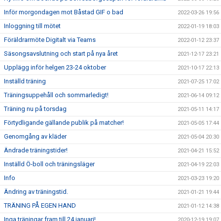
Inför morgondagen mot Båstad GIF o bad
2022-03-26 19:56
Inloggning till mötet
2022-01-19 18:03
Föräldrarmöte Digitalt via Teams
2022-01-12 23:37
Säsongsavslutning och start på nya året
2021-12-17 23:21
Upplägg inför helgen 23-24 oktober
2021-10-17 22:13
Inställd träning
2021-07-25 17:02
Träningsuppehåll och sommarledigt!
2021-06-14 09:12
Träning nu på torsdag
2021-05-11 14:17
Förtydligande gällande publik på matcher!
2021-05-05 17:44
Genomgång av kläder
2021-05-04 20:30
Ändrade träningstider!
2021-04-21 15:52
Inställd Ö-boll och träningsläger
2021-04-19 22:03
Info
2021-03-23 19:20
Ändring av träningstid.
2021-01-21 19:44
TRÄNING PÅ EGEN HAND
2021-01-12 14:38
Inga träningar fram till 24 januari!
2020-12-19 19:07