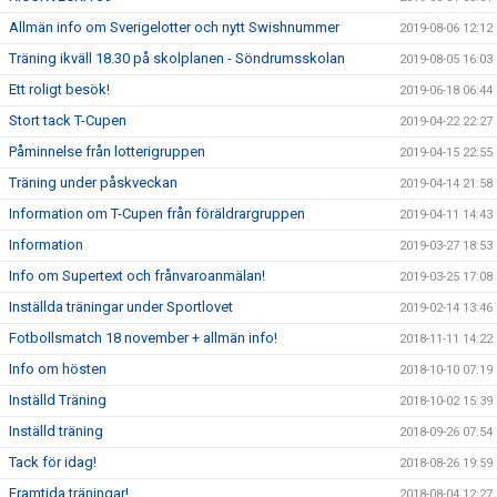
Allmän info om Sverigelotter och nytt Swishnummer
2019-08-06 12:12
Träning ikväll 18.30 på skolplanen - Söndrumsskolan
2019-08-05 16:03
Ett roligt besök!
2019-06-18 06:44
Stort tack T-Cupen
2019-04-22 22:27
Påminnelse från lotterigruppen
2019-04-15 22:55
Träning under påskveckan
2019-04-14 21:58
Information om T-Cupen från föräldrargruppen
2019-04-11 14:43
Information
2019-03-27 18:53
Info om Supertext och frånvaroanmälan!
2019-03-25 17:08
Inställda träningar under Sportlovet
2019-02-14 13:46
Fotbollsmatch 18 november + allmän info!
2018-11-11 14:22
Info om hösten
2018-10-10 07:19
Inställd Träning
2018-10-02 15:39
Inställd träning
2018-09-26 07:54
Tack för idag!
2018-08-26 19:59
Framtida träningar!
2018-08-04 12:27