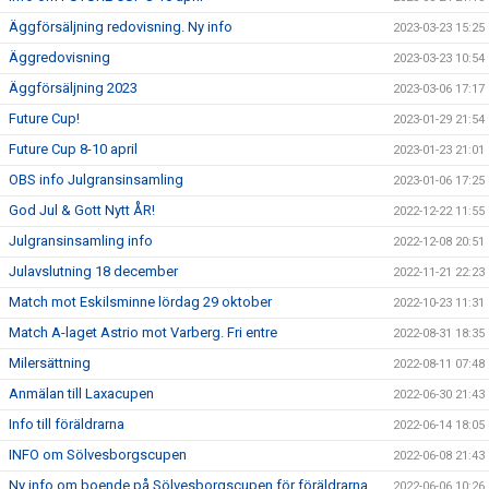
Äggförsäljning redovisning. Ny info
2023-03-23 15:25
Äggredovisning
2023-03-23 10:54
Äggförsäljning 2023
2023-03-06 17:17
Future Cup!
2023-01-29 21:54
Future Cup 8-10 april
2023-01-23 21:01
OBS info Julgransinsamling
2023-01-06 17:25
God Jul & Gott Nytt ÅR!
2022-12-22 11:55
Julgransinsamling info
2022-12-08 20:51
Julavslutning 18 december
2022-11-21 22:23
Match mot Eskilsminne lördag 29 oktober
2022-10-23 11:31
Match A-laget Astrio mot Varberg. Fri entre
2022-08-31 18:35
Milersättning
2022-08-11 07:48
Anmälan till Laxacupen
2022-06-30 21:43
Info till föräldrarna
2022-06-14 18:05
INFO om Sölvesborgscupen
2022-06-08 21:43
Ny info om boende på Sölvesborgscupen för föräldrarna
2022-06-06 10:26