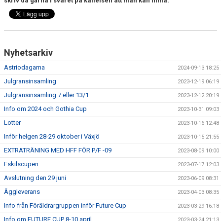
skriv då gärna i svaret på kallelsen att man kan filma.
Nyhetsarkiv
Astriodagarna
2024-09-13 18:25
Julgransinsamling
2023-12-19 06:19
Julgransinsamling 7 eller 13/1
2023-12-12 20:19
Info om 2024 och Gothia Cup
2023-10-31 09:03
Lotter
2023-10-16 12:48
Inför helgen 28-29 oktober i Växjö
2023-10-15 21:55
EXTRATRÄNING MED HFF FÖR P/F -09
2023-08-09 10:00
Eskilscupen
2023-07-17 12:03
Avslutning den 29 juni
2023-06-09 08:31
Äggleverans
2023-04-03 08:35
Info från Föräldrargruppen inför Future Cup
2023-03-29 16:18
Info om FUTURE CUP 8-10 april
2023-03-24 21:13