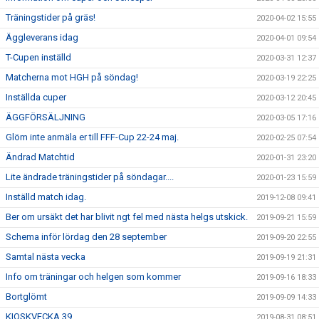
Träningstider på gräs!
2020-04-02 15:55
Äggleverans idag
2020-04-01 09:54
T-Cupen inställd
2020-03-31 12:37
Matcherna mot HGH på söndag!
2020-03-19 22:25
Inställda cuper
2020-03-12 20:45
ÄGGFÖRSÄLJNING
2020-03-05 17:16
Glöm inte anmäla er till FFF-Cup 22-24 maj.
2020-02-25 07:54
Ändrad Matchtid
2020-01-31 23:20
Lite ändrade träningstider på söndagar....
2020-01-23 15:59
Inställd match idag.
2019-12-08 09:41
Ber om ursäkt det har blivit ngt fel med nästa helgs utskick.
2019-09-21 15:59
Schema inför lördag den 28 september
2019-09-20 22:55
Samtal nästa vecka
2019-09-19 21:31
Info om träningar och helgen som kommer
2019-09-16 18:33
Bortglömt
2019-09-09 14:33
KIOSKVECKA 39
2019-08-31 08:51