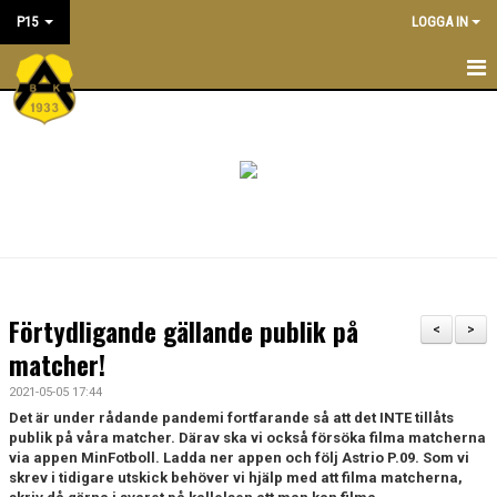
P15
LOGGA IN
P15
KALENDER
TRUPPEN
KONTAKT
MATCHER
Förtydligande gällande publik på
<
>
PRAKTISK INFORMATION
matcher!
2021-05-05 17:44
Det är under rådande pandemi fortfarande så att det INTE tillåts
publik på våra matcher. Därav ska vi också försöka filma matcherna
via appen MinFotboll. Ladda ner appen och följ Astrio P.09. Som vi
skrev i tidigare utskick behöver vi hjälp med att filma matcherna,