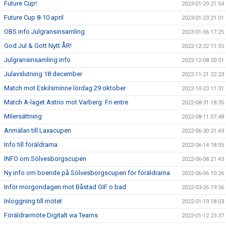
Future Cup!
2023-01-29 21:54
Future Cup 8-10 april
2023-01-23 21:01
OBS info Julgransinsamling
2023-01-06 17:25
God Jul & Gott Nytt ÅR!
2022-12-22 11:55
Julgransinsamling info
2022-12-08 20:51
Julavslutning 18 december
2022-11-21 22:23
Match mot Eskilsminne lördag 29 oktober
2022-10-23 11:31
Match A-laget Astrio mot Varberg. Fri entre
2022-08-31 18:35
Milersättning
2022-08-11 07:48
Anmälan till Laxacupen
2022-06-30 21:43
Info till föräldrarna
2022-06-14 18:05
INFO om Sölvesborgscupen
2022-06-08 21:43
Ny info om boende på Sölvesborgscupen för föräldrarna
2022-06-06 10:26
Inför morgondagen mot Båstad GIF o bad
2022-03-26 19:56
Inloggning till mötet
2022-01-19 18:03
Föräldrarmöte Digitalt via Teams
2022-01-12 23:37