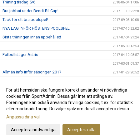
Träning tisdag 5/6
2018-06-04 17:06
Bra jobbat under Bendt Bil Cup!
2017-11-19 22:28
Tack för ett bra poolspel!
2017-09-03 10:08
NYA LAG INFÖR HÖSTENS POOLSPEL
2017-07-10 22:02
Sista träningen innan uppehållet!
2017-07-04 21:24
2017-05-30 13:53
Fotbollsläger Astrio
2017-04-12 08:57
2017-03-31 09:37
Allmän info inför säsongen 2017
2017-01-29 20:52
Träningstider
2016-12-11 09:26
Avslutning för P.09
För att hemsidan ska fungera korrekt använder vi nödvändiga
2016-10-24 13:42
cookies från SportAdmin. Dessa går inte att stänga av.
Astrios P.09 - Upplägg under hösten!
2016-09-27
Föreningen kan också använda frivilliga cookies, t.ex. för statistik
eller marknadsföring. Du väljer själv om du vill acceptera dessa.
Anpassa dina val
Cookie-inställningar
Gå till Webbversion
Acceptera nödvändiga
Acceptera alla