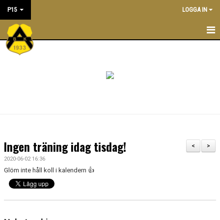
P15
LOGGA IN
P15
KALENDER
TRUPPEN
KONTAKT
MATCHER
Ingen träning idag tisdag!
<
>
PRAKTISK INFORMATION
2020-06-02 16:36
Glöm inte håll koll i kalendern 👍