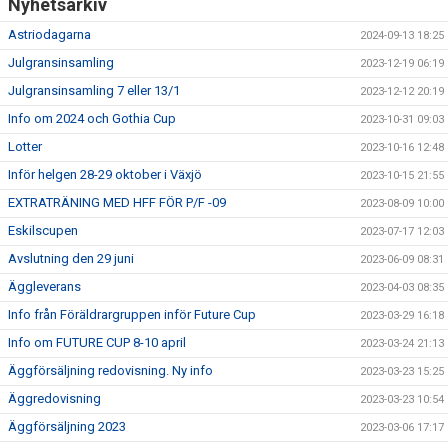
Nyhetsarkiv
Astriodagarna
2024-09-13 18:25
Julgransinsamling
2023-12-19 06:19
Julgransinsamling 7 eller 13/1
2023-12-12 20:19
Info om 2024 och Gothia Cup
2023-10-31 09:03
Lotter
2023-10-16 12:48
Inför helgen 28-29 oktober i Växjö
2023-10-15 21:55
EXTRATRÄNING MED HFF FÖR P/F -09
2023-08-09 10:00
Eskilscupen
2023-07-17 12:03
Avslutning den 29 juni
2023-06-09 08:31
Äggleverans
2023-04-03 08:35
Info från Föräldrargruppen inför Future Cup
2023-03-29 16:18
Info om FUTURE CUP 8-10 april
2023-03-24 21:13
Äggförsäljning redovisning. Ny info
2023-03-23 15:25
Äggredovisning
2023-03-23 10:54
Äggförsäljning 2023
2023-03-06 17:17