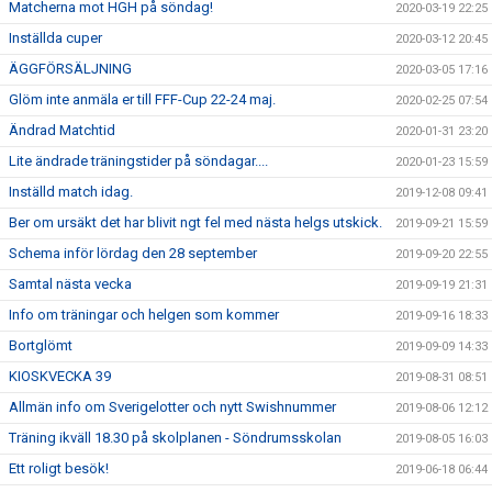
Matcherna mot HGH på söndag!
2020-03-19 22:25
Inställda cuper
2020-03-12 20:45
ÄGGFÖRSÄLJNING
2020-03-05 17:16
Glöm inte anmäla er till FFF-Cup 22-24 maj.
2020-02-25 07:54
Ändrad Matchtid
2020-01-31 23:20
Lite ändrade träningstider på söndagar....
2020-01-23 15:59
Inställd match idag.
2019-12-08 09:41
Ber om ursäkt det har blivit ngt fel med nästa helgs utskick.
2019-09-21 15:59
Schema inför lördag den 28 september
2019-09-20 22:55
Samtal nästa vecka
2019-09-19 21:31
Info om träningar och helgen som kommer
2019-09-16 18:33
Bortglömt
2019-09-09 14:33
KIOSKVECKA 39
2019-08-31 08:51
Allmän info om Sverigelotter och nytt Swishnummer
2019-08-06 12:12
Träning ikväll 18.30 på skolplanen - Söndrumsskolan
2019-08-05 16:03
Ett roligt besök!
2019-06-18 06:44