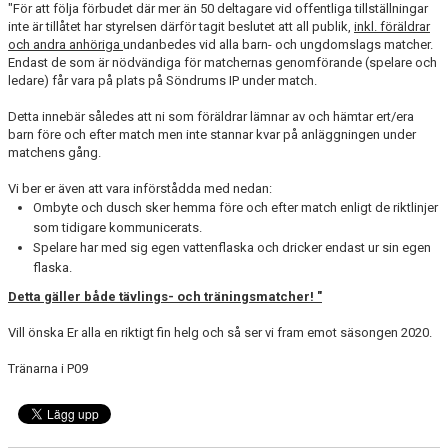
"För att följa förbudet där mer än 50 deltagare vid offentliga tillställningar
inte är tillåtet har styrelsen därför tagit beslutet att all publik,
inkl. föräldrar
och andra anhöriga
undanbedes vid alla barn- och ungdomslags matcher.
Endast de som är nödvändiga för matchernas genomförande (spelare och
ledare) får vara på plats på Söndrums IP under match.
Detta innebär således att ni som föräldrar lämnar av och hämtar ert/era
barn före och efter match men inte stannar kvar på anläggningen under
matchens gång.
Vi ber er även att vara införstådda med nedan:
Ombyte och dusch sker hemma före och efter match enligt de riktlinjer
som tidigare kommunicerats.
Spelare har med sig egen vattenflaska och dricker endast ur sin egen
flaska.
Detta gäller både tävlings- och träningsmatcher! "
Vill önska Er alla en riktigt fin helg och så ser vi fram emot säsongen 2020.
Tränarna i P09