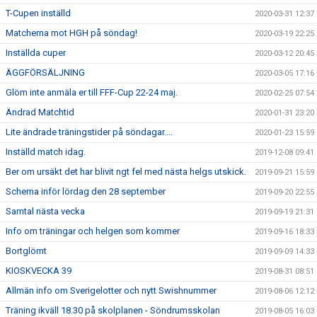
T-Cupen inställd
2020-03-31 12:37
Matcherna mot HGH på söndag!
2020-03-19 22:25
Inställda cuper
2020-03-12 20:45
ÄGGFÖRSÄLJNING
2020-03-05 17:16
Glöm inte anmäla er till FFF-Cup 22-24 maj.
2020-02-25 07:54
Ändrad Matchtid
2020-01-31 23:20
Lite ändrade träningstider på söndagar....
2020-01-23 15:59
Inställd match idag.
2019-12-08 09:41
Ber om ursäkt det har blivit ngt fel med nästa helgs utskick.
2019-09-21 15:59
Schema inför lördag den 28 september
2019-09-20 22:55
Samtal nästa vecka
2019-09-19 21:31
Info om träningar och helgen som kommer
2019-09-16 18:33
Bortglömt
2019-09-09 14:33
KIOSKVECKA 39
2019-08-31 08:51
Allmän info om Sverigelotter och nytt Swishnummer
2019-08-06 12:12
Träning ikväll 18.30 på skolplanen - Söndrumsskolan
2019-08-05 16:03