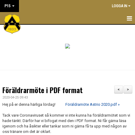
P15
LOGGA IN
P15
KALENDER
TRUPPEN
KONTAKT
MATCHER
Föräldrarmöte i PDF format
<
>
PRAKTISK INFORMATION
2020-04-25 09:43
Hej på er denna härliga lördag!
Föräldramöte Astrio 2020.pdf »
Tack vare Coronaviruset så kommer vi inte kunna ha föräldrarmötet som vi
hade tänkt. Därför har vi bifogat med den i PDF format. Ni får gärna läsa
igenom och ha åsikter eller tankar som ni gärna få ta upp med någon av
oss tränare om det är oklart.