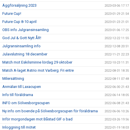
Äggförsäljning 2023
2023-03-06 17:17
Future Cup!
2023-01-29 21:54
Future Cup 8-10 april
2023-01-23 21:01
OBS info Julgransinsamling
2023-01-06 17:25
God Jul & Gott Nytt ÅR!
2022-12-22 11:55
Julgransinsamling info
2022-12-08 20:51
Julavslutning 18 december
2022-11-21 22:23
Match mot Eskilsminne lördag 29 oktober
2022-10-23 11:31
Match A-laget Astrio mot Varberg. Fri entre
2022-08-31 18:35
Milersättning
2022-08-11 07:48
Anmälan till Laxacupen
2022-06-30 21:43
Info till föräldrarna
2022-06-14 18:05
INFO om Sölvesborgscupen
2022-06-08 21:43
Ny info om boende på Sölvesborgscupen för föräldrarna
2022-06-06 10:26
Inför morgondagen mot Båstad GIF o bad
2022-03-26 19:56
Inloggning till mötet
2022-01-19 18:03