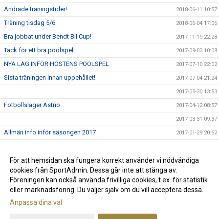
Ändrade träningstider!
2018-06-11 10:57
Träning tisdag 5/6
2018-06-04 17:06
Bra jobbat under Bendt Bil Cup!
2017-11-19 22:28
Tack för ett bra poolspel!
2017-09-03 10:08
NYA LAG INFÖR HÖSTENS POOLSPEL
2017-07-10 22:02
Sista träningen innan uppehållet!
2017-07-04 21:24
2017-05-30 13:53
Fotbollsläger Astrio
2017-04-12 08:57
2017-03-31 09:37
Allmän info inför säsongen 2017
2017-01-29 20:52
Träningstider
2016-12-11 09:26
Avslutning för P.09
För att hemsidan ska fungera korrekt använder vi nödvändiga
2016-10-24 13:42
cookies från SportAdmin. Dessa går inte att stänga av.
Astrios P.09 - Upplägg under hösten!
2016-09-27
Föreningen kan också använda frivilliga cookies, t.ex. för statistik
eller marknadsföring. Du väljer själv om du vill acceptera dessa.
Anpassa dina val
Cookie-inställningar
Gå till Webbversion