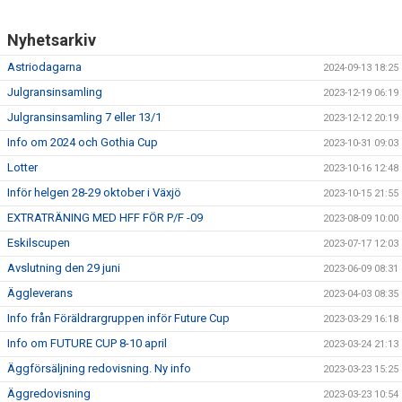
Nyhetsarkiv
Astriodagarna
2024-09-13 18:25
Julgransinsamling
2023-12-19 06:19
Julgransinsamling 7 eller 13/1
2023-12-12 20:19
Info om 2024 och Gothia Cup
2023-10-31 09:03
Lotter
2023-10-16 12:48
Inför helgen 28-29 oktober i Växjö
2023-10-15 21:55
EXTRATRÄNING MED HFF FÖR P/F -09
2023-08-09 10:00
Eskilscupen
2023-07-17 12:03
Avslutning den 29 juni
2023-06-09 08:31
Äggleverans
2023-04-03 08:35
Info från Föräldrargruppen inför Future Cup
2023-03-29 16:18
Info om FUTURE CUP 8-10 april
2023-03-24 21:13
Äggförsäljning redovisning. Ny info
2023-03-23 15:25
Äggredovisning
2023-03-23 10:54