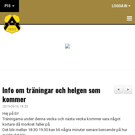
P15
LOGGA IN
P15
KALENDER
TRUPPEN
KONTAKT
MATCHER
Info om träningar och helgen som
<
>
PRAKTISK INFORMATION
kommer
2019-09-16 18:33
Hej på Er!
Träningarna under denna vecka och nästa vecka kommer vara något
kortare då mörkret faller på.
Det blir mellan 18.30-19.30 kan bli några minuter senare beroende på hur