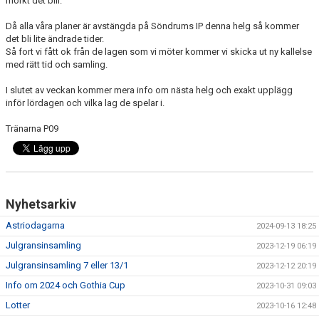
mörkt det blir.
Då alla våra planer är avstängda på Söndrums IP denna helg så kommer
det bli lite ändrade tider.
Så fort vi fått ok från de lagen som vi möter kommer vi skicka ut ny kallelse
med rätt tid och samling.
I slutet av veckan kommer mera info om nästa helg och exakt upplägg
inför lördagen och vilka lag de spelar i.
Tränarna P09
Nyhetsarkiv
Astriodagarna
2024-09-13 18:25
Julgransinsamling
2023-12-19 06:19
Julgransinsamling 7 eller 13/1
2023-12-12 20:19
Info om 2024 och Gothia Cup
2023-10-31 09:03
Lotter
2023-10-16 12:48