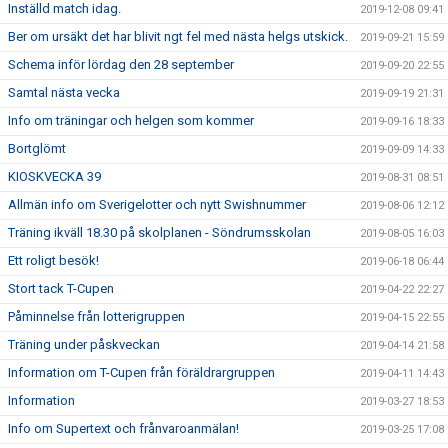
Inställd match idag.
2019-12-08 09:41
Ber om ursäkt det har blivit ngt fel med nästa helgs utskick.
2019-09-21 15:59
Schema inför lördag den 28 september
2019-09-20 22:55
Samtal nästa vecka
2019-09-19 21:31
Info om träningar och helgen som kommer
2019-09-16 18:33
Bortglömt
2019-09-09 14:33
KIOSKVECKA 39
2019-08-31 08:51
Allmän info om Sverigelotter och nytt Swishnummer
2019-08-06 12:12
Träning ikväll 18.30 på skolplanen - Söndrumsskolan
2019-08-05 16:03
Ett roligt besök!
2019-06-18 06:44
Stort tack T-Cupen
2019-04-22 22:27
Påminnelse från lotterigruppen
2019-04-15 22:55
Träning under påskveckan
2019-04-14 21:58
Information om T-Cupen från föräldrargruppen
2019-04-11 14:43
Information
2019-03-27 18:53
Info om Supertext och frånvaroanmälan!
2019-03-25 17:08