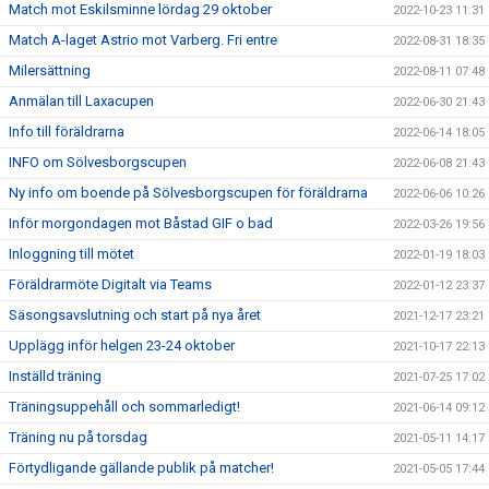
Match mot Eskilsminne lördag 29 oktober
2022-10-23 11:31
Match A-laget Astrio mot Varberg. Fri entre
2022-08-31 18:35
Milersättning
2022-08-11 07:48
Anmälan till Laxacupen
2022-06-30 21:43
Info till föräldrarna
2022-06-14 18:05
INFO om Sölvesborgscupen
2022-06-08 21:43
Ny info om boende på Sölvesborgscupen för föräldrarna
2022-06-06 10:26
Inför morgondagen mot Båstad GIF o bad
2022-03-26 19:56
Inloggning till mötet
2022-01-19 18:03
Föräldrarmöte Digitalt via Teams
2022-01-12 23:37
Säsongsavslutning och start på nya året
2021-12-17 23:21
Upplägg inför helgen 23-24 oktober
2021-10-17 22:13
Inställd träning
2021-07-25 17:02
Träningsuppehåll och sommarledigt!
2021-06-14 09:12
Träning nu på torsdag
2021-05-11 14:17
Förtydligande gällande publik på matcher!
2021-05-05 17:44