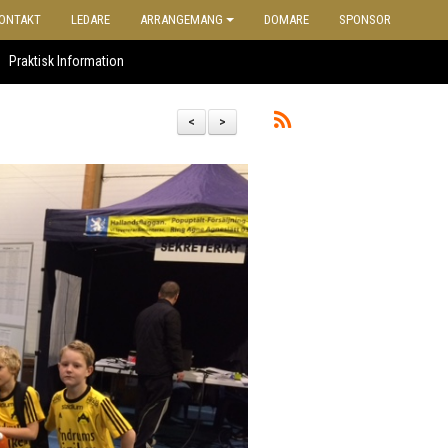
ONTAKT
LEDARE
ARRANGEMANG
DOMARE
SPONSOR
Praktisk Information
<
>