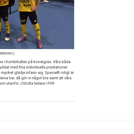
platsen:)
ades i Kombihallen på konstgräs. Våra båda
ddat med fina individuella prestationer.
cket glädje infann sig. Speciellt roligt är
llarna har, då gör vi något bra samt att våra
m utanför. //Stolta ledare i P.09