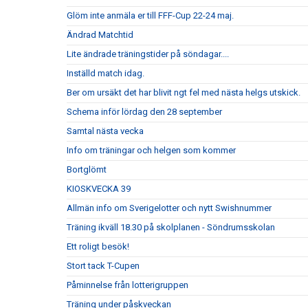
Glöm inte anmäla er till FFF-Cup 22-24 maj.
Ändrad Matchtid
Lite ändrade träningstider på söndagar....
Inställd match idag.
Ber om ursäkt det har blivit ngt fel med nästa helgs utskick.
Schema inför lördag den 28 september
Samtal nästa vecka
Info om träningar och helgen som kommer
Bortglömt
KIOSKVECKA 39
Allmän info om Sverigelotter och nytt Swishnummer
Träning ikväll 18.30 på skolplanen - Söndrumsskolan
Ett roligt besök!
Stort tack T-Cupen
Påminnelse från lotterigruppen
Träning under påskveckan