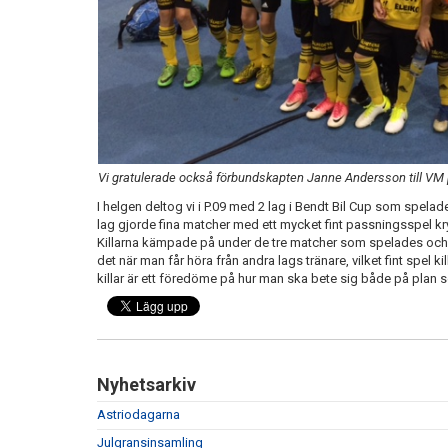
Vi gratulerade också förbundskapten Janne Andersson till VM 
I helgen deltog vi i P.09 med 2 lag i Bendt Bil Cup som spel
lag gjorde fina matcher med ett mycket fint passningsspel kry
Killarna kämpade på under de tre matcher som spelades och my
det när man får höra från andra lags tränare, vilket fint spel ki
killar är ett föredöme på hur man ska bete sig både på plan so
Nyhetsarkiv
Astriodagarna
Julgransinsamling