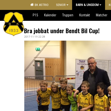
BK ASTRIO
SENIOR
BARN & UNGDOM
K
P15
Kalender
Truppen
Kontakt
Matcher
Bra jobbat under Bendt Bil Cup!
2017-11-19 22:28