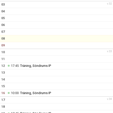
v.32
03
04
05
06
07
08
09
v.33
10
11
12
17:45
Träning, Söndrums IP
13
14
15
16
10:00
Träning, Söndrums IP
v.34
17
18