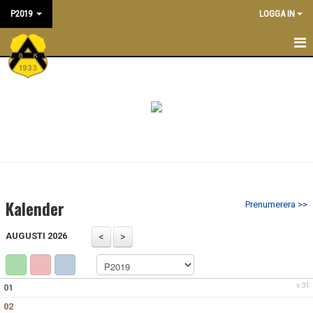
P2019
LOGGA IN
P2019
NYHETER
TRÄNINGSTIDER
KALENDER
TRUPPEN
Kalender
Prenumerera >>
LEDARE
AUGUSTI 2026
BILDGALLERI
DOKUMENT
v.31
01
02