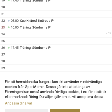
19
17:45
Träning, Söndrums IP
20
21
22
08:00
Cup Knäred, Knäreds IP
23
10:00
Träning, Söndrums IP
v.35
24
25
26
17:45
Träning, Söndrums IP
27
28
29
30
10:00
Träning, Söndrums IP
v.36
31
För att hemsidan ska fungera korrekt använder vi nödvändiga
cookies från SportAdmin. Dessa går inte att stänga av.
Föreningen kan också använda frivilliga cookies, t.ex. för statistik
eller marknadsföring. Du väljer själv om du vill acceptera dessa.
Anpassa dina val
Cookie-inställningar
Gå till Webbversion