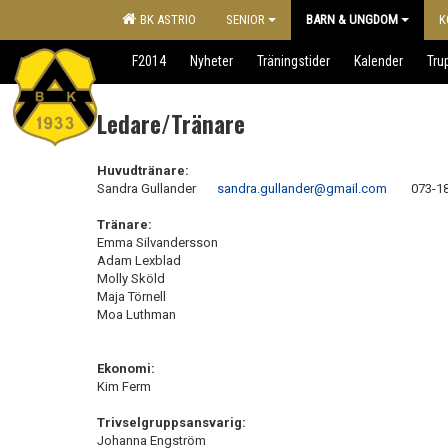
BK ASTRIO
SENIOR
BARN & UNGDOM
K
F2014
Nyheter
Träningstider
Kalender
Tru
Ledare/Tränare
Huvudtränare:
Sandra Gullander
sandra.gullander@gmail.com
073-18 
Tränare:
Emma Silvandersson
Adam Lexblad
Molly Sköld
Maja Törnell
Moa Luthman
Ekonomi:
Kim Ferm
Trivselgruppsansvarig:
Johanna Engström