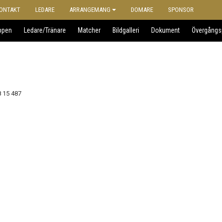
ONTAKT
LEDARE
ARRANGEMANG
DOMARE
SPONSOR
ppen
Ledare/Tränare
Matcher
Bildgalleri
Dokument
Övergångs
15 487