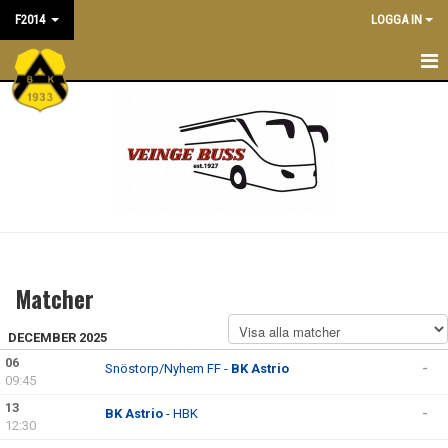
F2014
LOGGA IN
F2014
NYHETER
TRÄNINGSTIDER
KALENDER
TRUPPEN
Matcher
LEDARE/TRÄNARE
DECEMBER 2025
MATCHER
06
Snöstorp/Nyhem FF -
BK Astrio
-
09:45
BILDGALLERI
13
BK Astrio
- HBK
-
12:30
DOKUMENT