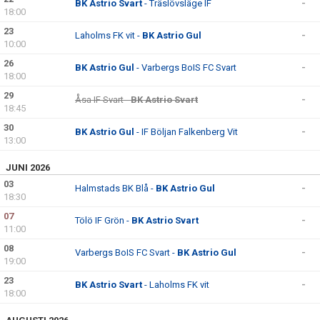
BK Astrio Svart
- Träslövsläge IF
-
18:00
23
Laholms FK vit -
BK Astrio Gul
-
10:00
26
BK Astrio Gul
- Varbergs BoIS FC Svart
-
18:00
29
Åsa IF Svart -
BK Astrio Svart
-
18:45
30
BK Astrio Gul
- IF Böljan Falkenberg Vit
-
13:00
JUNI 2026
03
Halmstads BK Blå -
BK Astrio Gul
-
18:30
07
Tölö IF Grön -
BK Astrio Svart
-
11:00
08
Varbergs BoIS FC Svart -
BK Astrio Gul
-
19:00
23
BK Astrio Svart
- Laholms FK vit
-
18:00