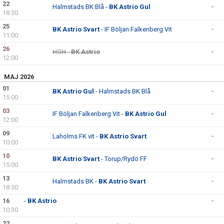
22
Halmstads BK Blå -
BK Astrio Gul
-
18:30
25
BK Astrio Svart
- IF Böljan Falkenberg Vit
-
11:00
26
HGH -
BK Astrio
-
12:00
MAJ 2026
01
BK Astrio Gul
- Halmstads BK Blå
-
15:00
03
IF Böljan Falkenberg Vit -
BK Astrio Gul
-
12:00
09
Laholms FK vit -
BK Astrio Svart
-
10:00
10
BK Astrio Svart
- Torup/Rydö FF
-
15:00
13
Halmstads BK -
BK Astrio Svart
-
18:30
16
-
BK Astrio
-
10:30
22