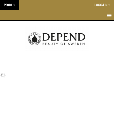
P2018
LOGGA IN
P2018
NYHETER
TRÄNINGSTIDER
KALENDER
TRUPPEN
LEDARE
MATCHER
BILDGALLERI
DOKUMENT