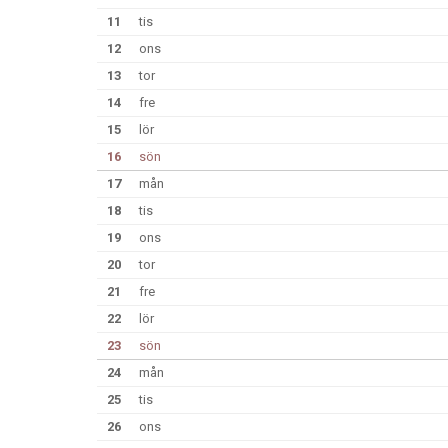
11
tis
12
ons
13
tor
14
fre
15
lör
16
sön
17
mån
18
tis
19
ons
20
tor
21
fre
22
lör
23
sön
24
mån
25
tis
26
ons