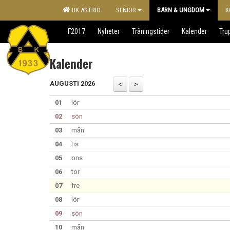
BK ASTRIO
SENIOR
BARN & UNGDOM
K
F2017
Nyheter
Träningstider
Kalender
Tru
Kalender
AUGUSTI 2026
01
lör
02
sön
03
mån
04
tis
05
ons
06
tor
07
fre
08
lör
09
sön
10
mån