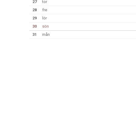
27
tor
28
fre
29
lör
30
sön
31
mån