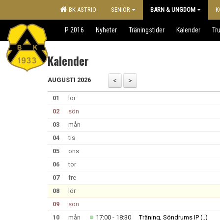
BK ASTRIO
SENIOR
BARN & UNGDOM
K
P 2016
Nyheter
Träningstider
Kalender
Tr
Kalender
AUGUSTI 2026
01
lör
02
sön
03
mån
04
tis
05
ons
06
tor
07
fre
08
lör
09
sön
10
mån
17:00 - 18:30
Träning, Söndrums IP
(..)