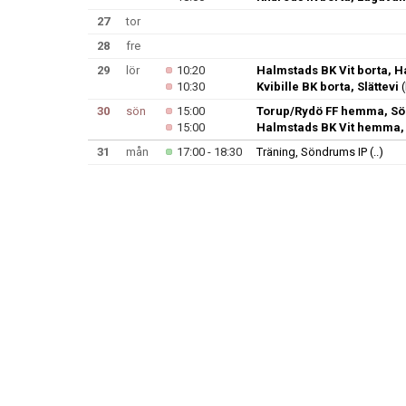
27
tor
28
fre
29
lör
10:20
Halmstads BK Vit borta, 
10:30
Kvibille BK borta, Slättevi
(
30
sön
15:00
Torup/Rydö FF hemma, Sö
15:00
Halmstads BK Vit hemma,
31
mån
17:00 - 18:30
Träning, Söndrums IP
(..)