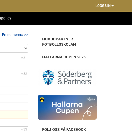
LOGGA IN
spolicy
Prenumerera >>
HUVUDPARTNER
FOTBOLLSSKOLAN
HALLARNA CUPEN 2026
v.31
v.32
FÖLJ OSS PÅ FACEBOOK
v.33