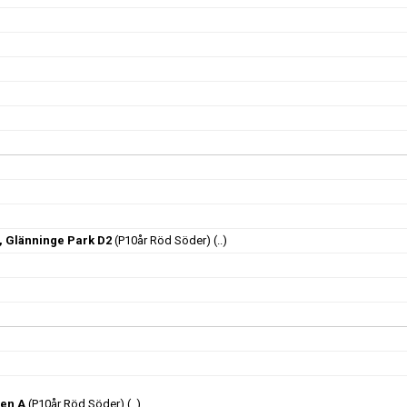
a, Glänninge Park D2
(P10år Röd Söder)
(..)
len A
(P10år Röd Söder)
(..)