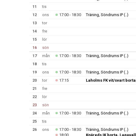
11
tis
12
ons
17:00 - 18:30
Träning, Söndrums IP
(..)
13
tor
14
fre
15
lör
16
sön
17
mån
17:00 - 18:30
Träning, Söndrums IP
(..)
18
tis
19
ons
17:00 - 18:30
Träning, Söndrums IP
(..)
20
tor
17:15
Laholms FK vit/svart bort
21
fre
22
lör
23
sön
24
mån
17:00 - 18:30
Träning, Söndrums IP
(..)
25
tis
26
ons
17:00 - 18:30
Träning, Söndrums IP
(..)
18:00
Knäreds IK borta, Lagaval