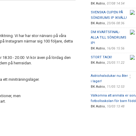
BK Astrio
,
07/08 14:54
SVENSKA CUPEN PÅ
SÖNDRUMS IP IKVÄLL!
BK Astrio
,
23/06 08:36
DM KVARTSFINAL-
t riktning. Vi har har stor närvaro på våra
ALLA TILL SÖNDRUMS
 på Instagram närmar sig 100 följare, detta
IP!
BK Astrio
,
16/06 15:56
 18.30 - 20.00 Vi kör även på lördag den
STORT TACK!
endern på hemsidan.
BK Astrio
,
25/05 11:22
Astriohalsdukar nu åter
a ett miniträningsläger.
i lager!
BK Astrio
,
11/05 12:53
iktioner, men
Välkomna att anmäla er son/d
art.
fotbollsskolan för barn född
BK Astrio
,
10/03 13:48