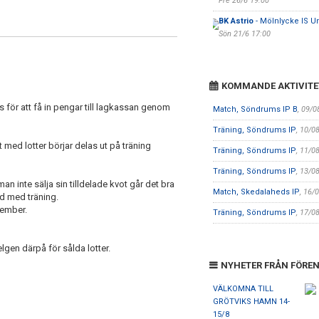
Fre 26/6 19:00
BK Astrio
- Mölnlycke IS 
Sön 21/6 17:00
KOMMANDE AKTIVITE
 för att få in pengar till lagkassan genom
Match, Söndrums IP B
, 09/0
Träning, Söndrums IP
, 10/0
rt med lotter börjar delas ut på träning
Träning, Söndrums IP
, 11/0
Träning, Söndrums IP
, 13/0
an inte sälja sin tilldelade kvot går det bra
Match, Skedalaheds IP
, 16/
and med träning.
ecember.
Träning, Söndrums IP
, 17/0
elgen därpå för sålda lotter.
NYHETER FRÅN FÖRE
VÄLKOMNA TILL
GRÖTVIKS HAMN 14-
15/8