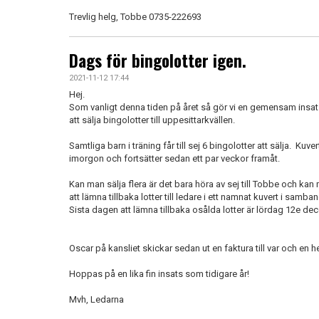
Trevlig helg, Tobbe 0735-222693
Dags för bingolotter igen.
2021-11-12 17:44
Hej.
Som vanligt denna tiden på året så gör vi en gemensam insats
att sälja bingolotter till uppesittarkvällen.
Samtliga barn i träning får till sej 6 bingolotter att sälja. Kuve
imorgon och fortsätter sedan ett par veckor framåt.
Kan man sälja flera är det bara höra av sej till Tobbe och kan m
att lämna tillbaka lotter till ledare i ett namnat kuvert i samb
Sista dagen att lämna tillbaka osålda lotter är lördag 12e d
Oscar på kansliet skickar sedan ut en faktura till var och en h
Hoppas på en lika fin insats som tidigare år!
Mvh, Ledarna