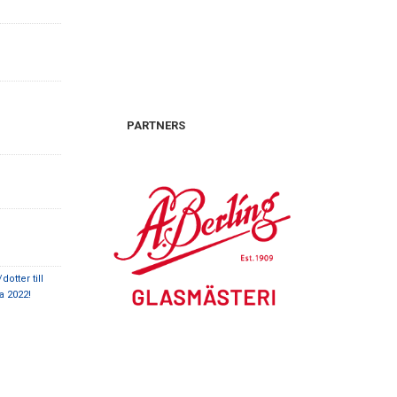
PARTNERS
otter till
a 2022!