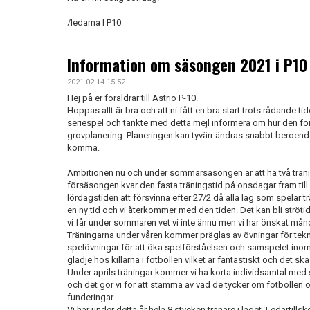
/ledarna I P10
Information om säsongen 2021 i P10
2021-02-14 15:52
Hej på er föräldrar till Astrio P-10.
Hoppas allt är bra och att ni fått en bra start trots rådande tid
seriespel och tänkte med detta mejl informera om hur den fö
grovplanering. Planeringen kan tyvärr ändras snabbt beroend
komma.
Ambitionen nu och under sommarsäsongen är att ha två träning
försäsongen kvar den fasta träningstid på onsdagar fram t
lördagstiden att försvinna efter 27/2 då alla lag som spelar tr
en ny tid och vi återkommer med den tiden. Det kan bli strötide
vi får under sommaren vet vi inte ännu men vi har önskat må
Träningarna under våren kommer präglas av övningar för tek
spelövningar för att öka spelförståelsen och samspelet inom l
glädje hos killarna i fotbollen vilket är fantastiskt och det ska
Under aprils träningar kommer vi ha korta individsamtal med 
och det gör vi för att stämma av vad de tycker om fotbollen 
funderingar.
Vi har under detta år hela 8 stycken tränare i laget. Ledartil