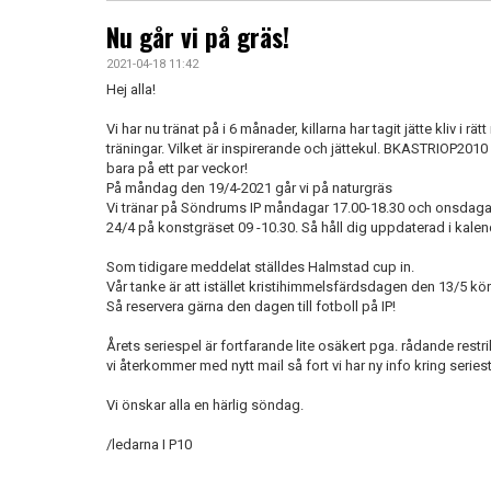
Nu går vi på gräs!
2021-04-18 11:42
Hej alla!
Vi har nu tränat på i 6 månader, killarna har tagit jätte kliv i rät
träningar. Vilket är inspirerande och jättekul. BKASTRIOP2010
bara på ett par veckor!
På måndag den 19/4-2021 går vi på naturgräs
Vi tränar på Söndrums IP måndagar 17.00-18.30 och onsdagar
24/4 på konstgräset 09 -10.30. Så håll dig uppdaterad i kal
Som tidigare meddelat ställdes Halmstad cup in.
Vår tanke är att istället kristihimmelsfärdsdagen den 13/5 kör
Så reservera gärna den dagen till fotboll på IP!
Årets seriespel är fortfarande lite osäkert pga. rådande restr
vi återkommer med nytt mail så fort vi har ny info kring seriest
Vi önskar alla en härlig söndag.
/ledarna I P10