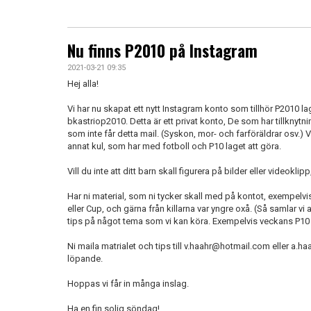
Nu finns P2010 på Instagram
2021-03-21 09:35
Hej alla!
Vi har nu skapat ett nytt Instagram konto som tillhör P2010 la
bkastriop2010. Detta är ett privat konto, De som har tillknytning
som inte får detta mail. (Syskon, mor- och farföräldrar osv.)
annat kul, som har med fotboll och P10 laget att göra.
Vill du inte att ditt barn skall figurera på bilder eller videokli
Har ni material, som ni tycker skall med på kontot, exempelvis
eller Cup, och gärna från killarna var yngre oxå. (Så samlar vi a
tips på något tema som vi kan köra. Exempelvis veckans P10 pr
Ni maila matrialet och tips till v.haahr@hotmail.com eller a.
löpande.
Hoppas vi får in många inslag.
Ha en fin solig söndag!