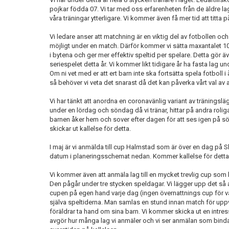
pojkar födda 07. Vi tar med oss erfarenheten från de äldre l
våra träningar ytterligare. Vi kommer även få mer tid att titta p
Vi ledare anser att matchning är en viktig del av fotbollen oc
möjligt under en match. Därför kommer vi sätta maxantalet 10 
i bytena och ger mer effektiv speltid per spelare. Detta gör ä
seriespelet detta år. Vi kommer likt tidigare år ha fasta lag 
Om ni vet med er att ert barn inte ska fortsätta spela fotboll i
så behöver vi veta det snarast då det kan påverka vårt val av a
Vi har tänkt att anordna en coronavänlig variant av träningsläge
under en lördag och söndag då vi tränar, hittar på andra rolig
barnen åker hem och sover efter dagen för att ses igen på sö
skickar ut kallelse för detta.
I maj är vi anmälda till cup Halmstad som är över en dag på 
datum i planeringsschemat nedan. Kommer kallelse för dett
Vi kommer även att anmäla lag till en mycket trevlig cup som
Den pågår under tre stycken speldagar. Vi lägger upp det så at
cupen på egen hand varje dag (ingen övernattnings cup för v
själva speltiderna. Man samlas en stund innan match för upp
föräldrar ta hand om sina barn. Vi kommer skicka ut en intres
avgör hur många lag vi anmäler och vi ser anmälan som bindan