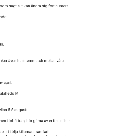
 som sagt allt kan ändra sig fort numera.
ande:
us.
nker även ha internmatch mellan våra
v april.
laheds IP.
lan 5-8 augusti.
n förbättras, hör gärna av er ifall ni har
tt följa killarnas framfart!