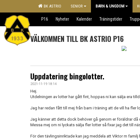
BK ASTRIO
SENIOR
BARN & UNGDOM
K
P16
Nyheter
Kalender
Träningstider
Trupp
VÄLKOMMEN TILL BK ASTRIO P16
Uppdatering bingolotter.
2021-11-19 18:14
Hej.
Utdelningen av lotter har gått fint, hoppas ni kan sälja era tilld
Jag har redan fått till mej från barn i träning att de vill ha fler
Jag känner att detta dock behöver gå genom er föräldrar då 
Messa mej om ni lyckats sälja fler lotter så fixar jag det till nä
För den tävlingsinriktade kan jag meddela att Viktor m familj ha