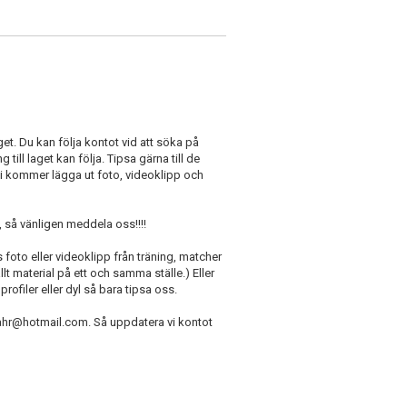
get. Du kan följa kontot vid att söka på
 till laget kan följa. Tipsa gärna till de
 Vi kommer lägga ut foto, videoklipp och
pp, så vänligen meddela oss!!!!
 foto eller videoklipp från träning, matcher
llt material på ett och samma ställe.) Eller
ofiler eller dyl så bara tipsa oss.
haahr@hotmail.com. Så uppdatera vi kontot