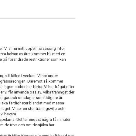
er. Vi är nu mitt uppe i försäsong inför
rsta halvan av året kommer bli med en
e på förändrade restriktioner som kan
stillfällen i veckan. Vi har under
ill grässäsongen. Däremot så kommer
äningsmatcher har förtur. Vi har frågat efter
r vi får använda oss av. Vilka träningstider
ndagar och onsdagar som tidigare år.
niska färdigheter blandat med massa
aget. Vi ser en stor träningsvilja och
 vi bevara.
spelarna. Det tar endast några få minuter
om de trivs och om de själva har
lskottet är Niko Kapsimalis som haft hand om