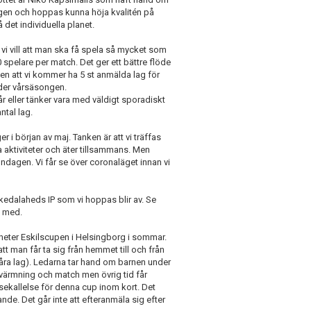
agen och hoppas kunna höja kvalitén på
å det individuella planet.
h vi vill att man ska få spela så mycket som
spelare per match. Det ger ett bättre flöde
ven att vi kommer ha 5 st anmälda lag för
under vårsäsongen.
 år eller tänker vara med väldigt sporadiskt
ntal lag.
r i början av maj. Tanken är att vi träffas
a aktiviteter och äter tillsammans. Men
ndagen. Vi får se över coronaläget innan vi
Skedalaheds IP som vi hoppas blir av. Se
a med.
 heter Eskilscupen i Helsingborg i sommar.
t man får ta sig från hemmet till och från
åra lag). Ledarna tar hand om barnen under
värmning och match men övrig tid får
sekallelse för denna cup inom kort. Det
de. Det går inte att efteranmäla sig efter