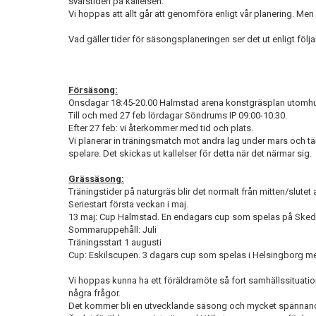
svarstiden på kallelsen.
Vi hoppas att allt går att genomföra enligt vår planering. Men
Vad gäller tider för säsongsplaneringen ser det ut enligt följ
Försäsong:
Onsdagar 18:45-20.00 Halmstad arena konstgräsplan utomh
Till och med 27 feb lördagar Söndrums IP 09:00-10:30.
Efter 27 feb: vi återkommer med tid och plats.
Vi planerar in träningsmatch mot andra lag under mars och tä
spelare. Det skickas ut kallelser för detta när det närmar sig.
Grässäsong:
Träningstider på naturgräs blir det normalt från mitten/slutet a
Seriestart första veckan i maj.
13 maj: Cup Halmstad. En endagars cup som spelas på Skeda
Sommaruppehåll: Juli
Träningsstart 1 augusti
Cup: Eskilscupen. 3 dagars cup som spelas i Helsingborg mel
Vi hoppas kunna ha ett föräldramöte så fort samhällssituatione
några frågor.
Det kommer bli en utvecklande säsong och mycket spännande a