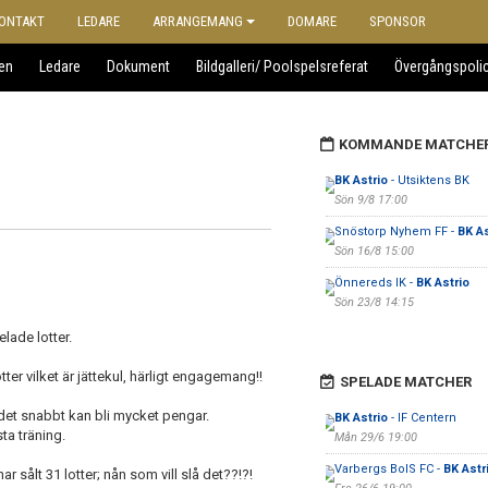
ONTAKT
LEDARE
ARRANGEMANG
DOMARE
SPONSOR
en
Ledare
Dokument
Bildgalleri/ Poolspelsreferat
Övergångspoli
KOMMANDE MATCHE
BK Astrio
- Utsiktens BK
Sön 9/8 17:00
Snöstorp Nyhem FF -
BK As
Sön 16/8 15:00
Önnereds IK -
BK Astrio
Sön 23/8 14:15
elade lotter.
 lotter vilket är jättekul, härligt engagemang!!
SPELADE MATCHER
det snabbt kan bli mycket pengar.
BK Astrio
- IF Centern
sta träning.
Mån 29/6 19:00
Varbergs BoIS FC -
BK Astr
r sålt 31 lotter; nån som vill slå det??!?!