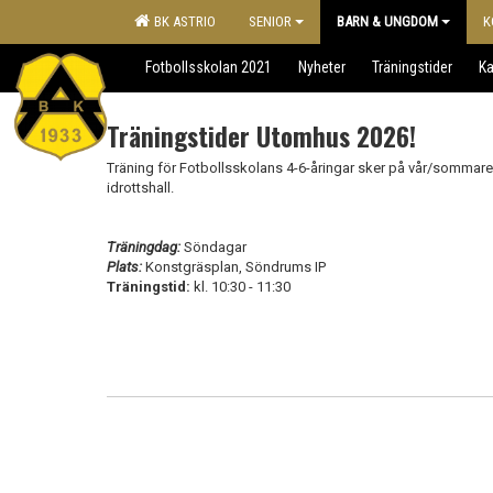
BK ASTRIO
SENIOR
BARN & UNGDOM
K
Fotbollsskolan 2021
Nyheter
Träningstider
Ka
Träningstider Utomhus 2026!
Träning för Fotbollsskolans 4-6-åringar sker på vår/somma
idrottshall.
Träningdag:
Söndagar
Plats:
Konstgräsplan, Söndrums IP
Träningstid:
kl. 10:30 - 11:30