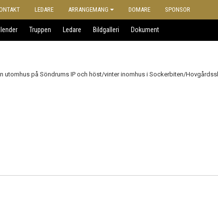
ONTAKT
LEDARE
ARRANGEMANG
DOMARE
SPONSOR
lender
Truppen
Ledare
Bildgalleri
Dokument
ren utomhus på Söndrums IP och höst/vinter inomhus i Sockerbiten/Hovgårds