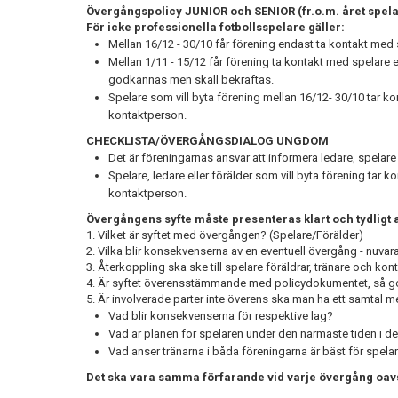
Övergångspolicy JUNIOR och SENIOR (fr.o.m. året spelar
För icke professionella fotbollsspelare gäller:
Mellan 16/12 - 30/10 får förening endast ta kontakt med
Mellan 1/11 - 15/12 får förening ta kontakt med spelare 
godkännas men skall bekräftas.
Spelare som vill byta förening mellan 16/12- 30/10 tar k
kontaktperson.
CHECKLISTA/ÖVERGÅNGSDIALOG UNGDOM
Det är föreningarnas ansvar att informera ledare, spelar
Spelare, ledare eller förälder som vill byta förening tar
kontaktperson.
Övergångens syfte måste presenteras klart och tydligt 
1. Vilket är syftet med övergången? (Spelare/Förälder)
2. Vilka blir konsekvenserna av en eventuell övergång - nuva
3. Återkoppling ska ske till spelare föräldrar, tränare och kon
4. Är syftet överensstämmande med policydokumentet, så g
5. Är involverade parter inte överens ska man ha ett samtal 
Vad blir konsekvenserna för respektive lag?
Vad är planen för spelaren under den närmaste tiden i 
Vad anser tränarna i båda föreningarna är bäst för spela
Det ska vara samma förfarande vid varje övergång oavs