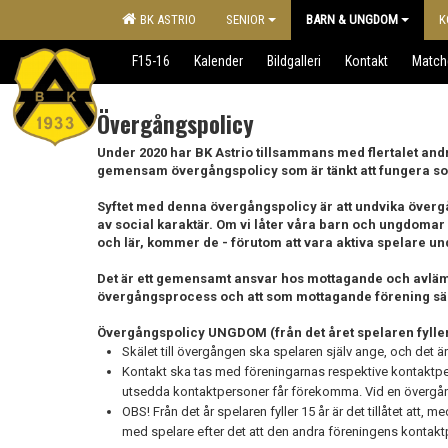
BK ASTRIO
SENIOR
BARN & UNGDOM
K
F15-16
Kalender
Bildgalleri
Kontakt
Match
Övergångspolicy
Under 2020 har BK Astrio tillsammans med flertalet an
gemensam övergångspolicy som är tänkt att fungera so
Syftet med denna övergångspolicy är att undvika över
av social karaktär. Om vi låter våra barn och ungdomar at
och lär, kommer de - förutom att vara aktiva spelare un
Det är ett gemensamt ansvar hos mottagande och avlämn
övergångsprocess och att som mottagande förening säga n
Övergångspolicy UNGDOM (från det året spelaren fyller 1
Skälet till övergången ska spelaren själv ange, och det ä
Kontakt ska tas med föreningarnas respektive kontaktpe
utsedda kontaktpersoner får förekomma. Vid en övergång
OBS! Från det år spelaren fyller 15 år är det tillåtet att
med spelare efter det att den andra föreningens kontakt