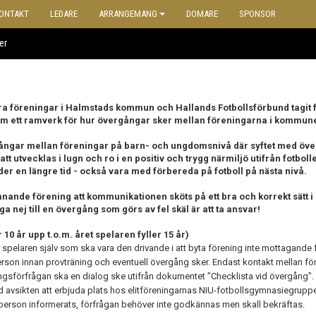
ONTAKT
LEDARE
ARRANGEMANG
DOMARE
SPONSOR
er
dra föreningar i Halmstads kommun och Hallands Fotbollsförbund tagit
m ett ramverk för hur övergångar sker mellan föreningarna i kommun
gångar mellan föreningar på barn- och ungdomsnivå där syftet med öve
t utvecklas i lugn och ro i en positiv och trygg närmiljö utifrån fotboll
der en längre tid - också vara med förbereda på fotboll på nästa nivå.
ande förening att kommunikationen sköts på ett bra och korrekt sätt i
ej till en övergång som görs av fel skäl är att ta ansvar!
0 år upp t.o.m. året spelaren fyller 15 år)
r spelaren själv som ska vara den drivande i att byta förening inte mottagande 
rson innan provträning och eventuell övergång sker. Endast kontakt mellan fö
sförfrågan ska en dialog ske utifrån dokumentet "Checklista vid övergång".
, med avsikten att erbjuda plats hos elitföreningarnas NIU-fotbollsgymnasiegruppe
person informerats, förfrågan behöver inte godkännas men skall bekräftas.