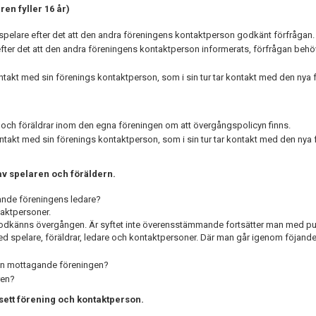
en fyller 16 år)
 spelare efter det att den andra föreningens kontaktperson godkänt förfrågan.
efter det att den andra föreningens kontaktperson informerats, förfrågan behöv
ontakt med sin förenings kontaktperson, som i sin tur tar kontakt med den nya
e och föräldrar inom den egna föreningen om att övergångspolicyn finns.
 kontakt med sin förenings kontaktperson, som i sin tur tar kontakt med den nya
av spelaren och föräldern.
rande föreningens ledare?
taktpersoner.
odkänns övergången. Är syftet inte överensstämmande fortsätter man med pu
med spelare, föräldrar, ledare och kontaktpersoner. Där man går igenom föjande
den mottagande föreningen?
ren?
ett förening och kontaktperson.