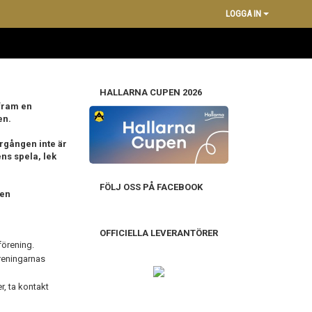
LOGGA IN
HALLARNA CUPEN 2026
 fram en
en.
rgången inte är
ens spela, lek
FÖLJ OSS PÅ FACEBOOK
 en
OFFICIELLA LEVERANTÖRER
förening.
reningarnas
r, ta kontakt