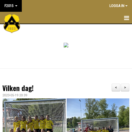
F2015
LOGGA IN
F2015
NYHETER
TRÄNINGSTIDER
KALENDER
TRUPPEN
Vilken dag!
<
>
LEDARE/TRÄNARE
2023-05-19 20:39
MATCHER
BILDGALLERI
DOKUMENT