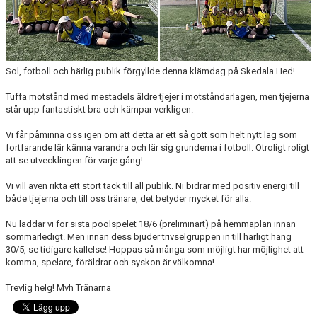
ANMÄLAN
Sol, fotboll och härlig publik förgyllde denna klämdag på Skedala Hed!
Tuffa motstånd med mestadels äldre tjejer i motståndarlagen, men tjejerna
står upp fantastiskt bra och kämpar verkligen.
Vi får påminna oss igen om att detta är ett så gott som helt nytt lag som
fortfarande lär känna varandra och lär sig grunderna i fotboll. Otroligt roligt
att se utvecklingen för varje gång!
Vi vill även rikta ett stort tack till all publik. Ni bidrar med positiv energi till
både tjejerna och till oss tränare, det betyder mycket för alla.
Nu laddar vi för sista poolspelet 18/6 (preliminärt) på hemmaplan innan
sommarledigt. Men innan dess bjuder trivselgruppen in till härligt häng
30/5, se tidigare kallelse! Hoppas så många som möjligt har möjlighet att
komma, spelare, föräldrar och syskon är välkomna!
Trevlig helg! Mvh Tränarna